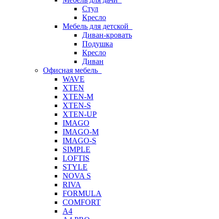
Стул
Кресло
Мебель для детской
Диван-кровать
Подушка
Кресло
Диван
Офисная мебель
WAVE
XTEN
XTEN-M
XTEN-S
XTEN-UP
IMAGO
IMAGO-M
IMAGO-S
SIMPLE
LOFTIS
STYLE
NOVA S
RIVA
FORMULA
COMFORT
A4