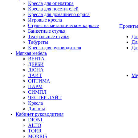
Кресла для оператора
Кресла для посетителей
Кресла для домашнего офиса
Игровые кресла
Стулья на металлическом каркасе
Проекты
Банкетные стулья
Театральные стулья
Дл
Табуреты
Дл
Кресла для руководителя
Дл
Мягкая мебель
ВЕНТА
ДЕРБИ
ДЮНА
ЛАЙТ
Ме
ОПТИМА
ПАРМ
СИМПЛ
ЧЕСТЕР ЛАЙТ
Кресла
Диваны
Кабинет руководителя
DIONI
ALTO
TORR
MORRIS