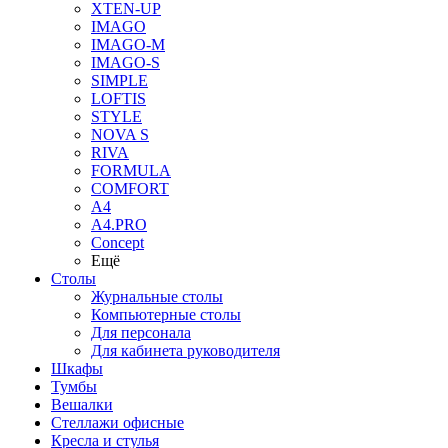
XTEN-UP
IMAGO
IMAGO-M
IMAGO-S
SIMPLE
LOFTIS
STYLE
NOVA S
RIVA
FORMULA
COMFORT
A4
A4.PRO
Concept
Ещё
Столы
Журнальные столы
Компьютерные столы
Для персонала
Для кабинета руководителя
Шкафы
Тумбы
Вешалки
Стеллажи офисные
Кресла и стулья