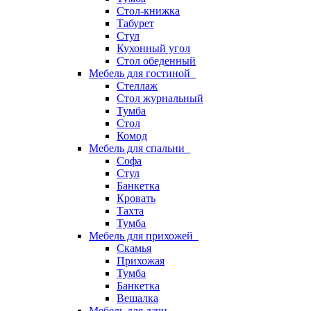
Стол-книжка
Табурет
Стул
Кухонный угол
Стол обеденный
Мебель для гостиной
Стеллаж
Стол журнальный
Тумба
Стол
Комод
Мебель для спальни
Софа
Стул
Банкетка
Кровать
Тахта
Тумба
Мебель для прихожей
Скамья
Прихожая
Тумба
Банкетка
Вешалка
Мебель для дачи