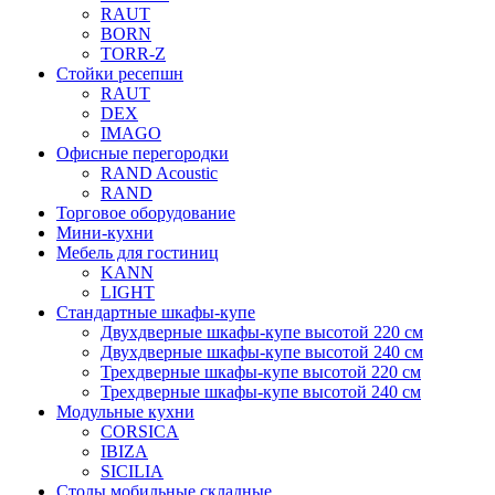
RAUT
BORN
TORR-Z
Стойки ресепшн
RAUT
DEX
IMAGO
Офисные перегородки
RAND Acoustic
RAND
Торговое оборудование
Мини-кухни
Мебель для гостиниц
KANN
LIGHT
Стандартные шкафы-купе
Двухдверные шкафы-купе высотой 220 см
Двухдверные шкафы-купе высотой 240 см
Трехдверные шкафы-купе высотой 220 см
Трехдверные шкафы-купе высотой 240 см
Модульные кухни
CORSICA
IBIZA
SICILIA
Столы мобильные складные