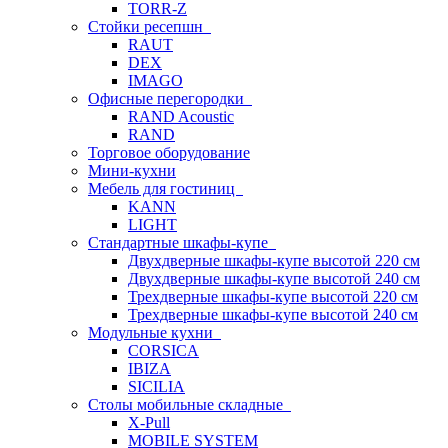
TORR-Z
Стойки ресепшн
RAUT
DEX
IMAGO
Офисные перегородки
RAND Acoustic
RAND
Торговое оборудование
Мини-кухни
Мебель для гостиниц
KANN
LIGHT
Стандартные шкафы-купе
Двухдверные шкафы-купе высотой 220 см
Двухдверные шкафы-купе высотой 240 см
Трехдверные шкафы-купе высотой 220 см
Трехдверные шкафы-купе высотой 240 см
Модульные кухни
CORSICA
IBIZA
SICILIA
Столы мобильные складные
X-Pull
MOBILE SYSTEM