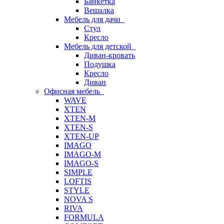
Банкетка
Вешалка
Мебель для дачи
Стул
Кресло
Мебель для детской
Диван-кровать
Подушка
Кресло
Диван
Офисная мебель
WAVE
XTEN
XTEN-M
XTEN-S
XTEN-UP
IMAGO
IMAGO-M
IMAGO-S
SIMPLE
LOFTIS
STYLE
NOVA S
RIVA
FORMULA