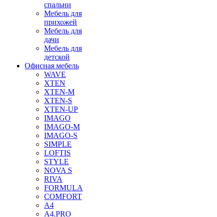
спальни
Мебель для
прихожей
Мебель для
дачи
Мебель для
детской
Офисная мебель
WAVE
XTEN
XTEN-M
XTEN-S
XTEN-UP
IMAGO
IMAGO-M
IMAGO-S
SIMPLE
LOFTIS
STYLE
NOVA S
RIVA
FORMULA
COMFORT
A4
A4.PRO