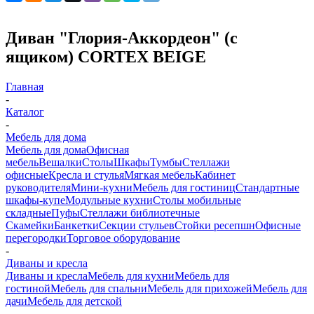
Диван "Глория-Аккордеон" (с
ящиком) CORTEX BEIGE
Главная
-
Каталог
-
Мебель для дома
Мебель для дома
Офисная
мебель
Вешалки
Столы
Шкафы
Тумбы
Стеллажи
офисные
Кресла и стулья
Мягкая мебель
Кабинет
руководителя
Мини-кухни
Мебель для гостиниц
Стандартные
шкафы-купе
Модульные кухни
Столы мобильные
складные
Пуфы
Стеллажи библиотечные
Скамейки
Банкетки
Секции стульев
Стойки ресепшн
Офисные
перегородки
Торговое оборудование
-
Диваны и кресла
Диваны и кресла
Мебель для кухни
Мебель для
гостиной
Мебель для спальни
Мебель для прихожей
Мебель для
дачи
Мебель для детской
-