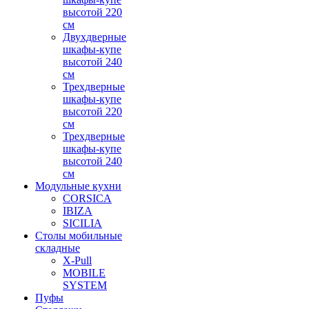
высотой 220
см
Двухдверные
шкафы-купе
высотой 240
см
Трехдверные
шкафы-купе
высотой 220
см
Трехдверные
шкафы-купе
высотой 240
см
Модульные кухни
CORSICA
IBIZA
SICILIA
Столы мобильные
складные
X-Pull
MOBILE
SYSTEM
Пуфы