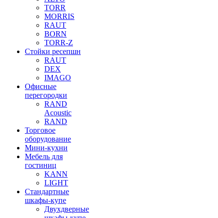
TORR
MORRIS
RAUT
BORN
TORR-Z
Стойки ресепшн
RAUT
DEX
IMAGO
Офисные
перегородки
RAND
Acoustic
RAND
Торговое
оборудование
Мини-кухни
Мебель для
гостиниц
KANN
LIGHT
Стандартные
шкафы-купе
Двухдверные
шкафы-купе