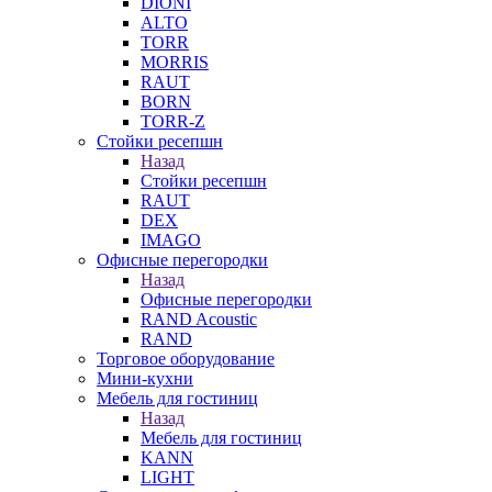
DIONI
ALTO
TORR
MORRIS
RAUT
BORN
TORR-Z
Стойки ресепшн
Назад
Стойки ресепшн
RAUT
DEX
IMAGO
Офисные перегородки
Назад
Офисные перегородки
RAND Acoustic
RAND
Торговое оборудование
Мини-кухни
Мебель для гостиниц
Назад
Мебель для гостиниц
KANN
LIGHT