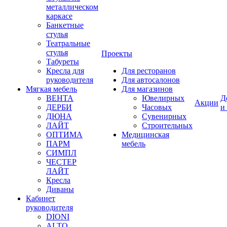
металлическом
каркасе
Банкетные
стулья
Театральные
стулья
Проекты
Табуреты
Кресла для
Для ресторанов
руководителя
Для автосалонов
Мягкая мебель
Для магазинов
ВЕНТА
Ювелирных
Д
Акции
ДЕРБИ
Часовых
и
ДЮНА
Сувенирных
ЛАЙТ
Строительных
ОПТИМА
Медицинская
ПАРМ
мебель
СИМПЛ
ЧЕСТЕР
ЛАЙТ
Кресла
Диваны
Кабинет
руководителя
DIONI
ALTO