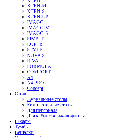
XTEN
XTEN-M
XTEN-S
XTEN-UP
IMAGO
IMAGO-M
IMAGO-S
SIMPLE
LOFTIS
STYLE
NOVA S
RIVA
FORMULA
COMFORT
A4
A4.PRO
Concept
Столы
Журнальные столы
Компьютерные столы
Для персонала
Для кабинета руководителя
Шкафы
Тумбы
Вешалки