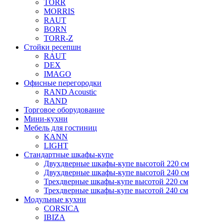
TORR
MORRIS
RAUT
BORN
TORR-Z
Стойки ресепшн
RAUT
DEX
IMAGO
Офисные перегородки
RAND Acoustic
RAND
Торговое оборудование
Мини-кухни
Мебель для гостиниц
KANN
LIGHT
Стандартные шкафы-купе
Двухдверные шкафы-купе высотой 220 см
Двухдверные шкафы-купе высотой 240 см
Трехдверные шкафы-купе высотой 220 см
Трехдверные шкафы-купе высотой 240 см
Модульные кухни
CORSICA
IBIZA