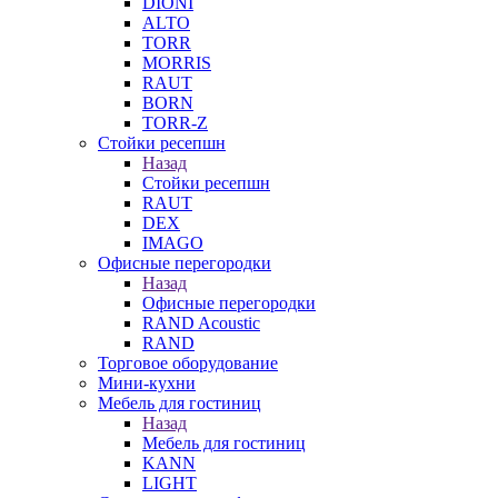
DIONI
ALTO
TORR
MORRIS
RAUT
BORN
TORR-Z
Стойки ресепшн
Назад
Стойки ресепшн
RAUT
DEX
IMAGO
Офисные перегородки
Назад
Офисные перегородки
RAND Acoustic
RAND
Торговое оборудование
Мини-кухни
Мебель для гостиниц
Назад
Мебель для гостиниц
KANN
LIGHT