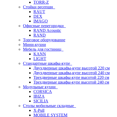
TORR-Z
Стойки ресепшн
RAUT
DEX
IMAGO
Офисные перегородки
RAND Acoustic
RAND
Торговое оборудование
Мини-кухни
Мебель для гостиниц
KANN
LIGHT
Стандартные шкафы-купе
Двухдверные шкафы-купе высотой 220 см
Двухдверные шкафы-купе высотой 240 см
Трехдверные шкафы-купе высотой 220 см
Трехдверные шкафы-купе высотой 240 см
Модульные кухни
CORSICA
IBIZA
SICILIA
Столы мобильные складные
X-Pull
MOBILE SYSTEM