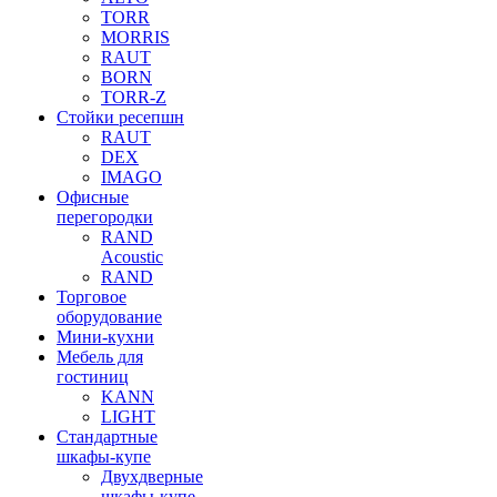
TORR
MORRIS
RAUT
BORN
TORR-Z
Стойки ресепшн
RAUT
DEX
IMAGO
Офисные
перегородки
RAND
Acoustic
RAND
Торговое
оборудование
Мини-кухни
Мебель для
гостиниц
KANN
LIGHT
Стандартные
шкафы-купе
Двухдверные
шкафы-купе