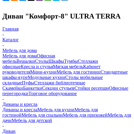
Диван "Комфорт-8" ULTRA TERRA
Главная
-
Каталог
-
Мебель для дома
Мебель для дома
Офисная
мебель
Вешалки
Столы
Шкафы
Тумбы
Стеллажи
офисные
Кресла и стулья
Мягкая мебель
Кабинет
руководителя
Мини-кухни
Мебель для гостиниц
Стандартные
шкафы-купе
Модульные кухни
Столы мобильные
складные
Пуфы
Стеллажи библиотечные
Скамейки
Банкетки
Секции стульев
Стойки ресепшн
Офисные
перегородки
Торговое оборудование
-
Диваны и кресла
Диваны и кресла
Мебель для кухни
Мебель для
гостиной
Мебель для спальни
Мебель для прихожей
Мебель для
дачи
Мебель для детской
-
Диван