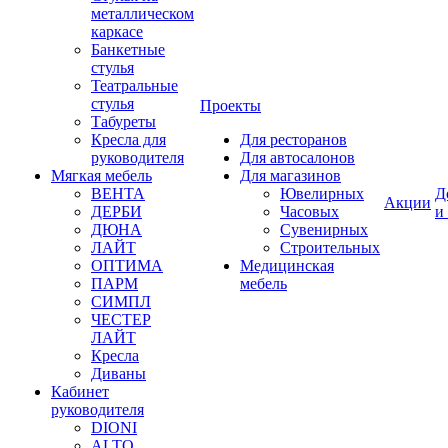
металлическом
каркасе
Банкетные
стулья
Театральные
стулья
Проекты
Табуреты
Кресла для
Для ресторанов
руководителя
Для автосалонов
Мягкая мебель
Для магазинов
ВЕНТА
Ювелирных
Д
Акции
ДЕРБИ
Часовых
и
ДЮНА
Сувенирных
ЛАЙТ
Строительных
ОПТИМА
Медицинская
ПАРМ
мебель
СИМПЛ
ЧЕСТЕР
ЛАЙТ
Кресла
Диваны
Кабинет
руководителя
DIONI
ALTO