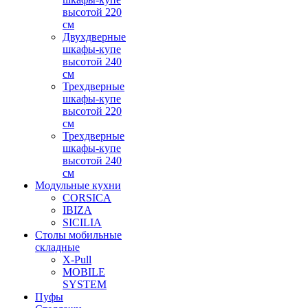
высотой 220
см
Двухдверные
шкафы-купе
высотой 240
см
Трехдверные
шкафы-купе
высотой 220
см
Трехдверные
шкафы-купе
высотой 240
см
Модульные кухни
CORSICA
IBIZA
SICILIA
Столы мобильные
складные
X-Pull
MOBILE
SYSTEM
Пуфы