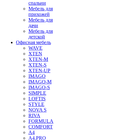
спальни
Мебель для
прихожей
Мебель для
дачи
Мебель для
детской
Офисная мебель
WAVE
XTEN
XTEN-M
XTEN-S
XTEN-UP
IMAGO
IMAGO-M
IMAGO-S
SIMPLE
LOFTIS
STYLE
NOVA S
RIVA
FORMULA
COMFORT
A4
A4.PRO