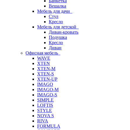
Банкетка
Вешалка
Мебель для дачи
Стул
Кресло
Мебель для детской
Диван-кровать
Подушка
Кресло
Диван
Офисная мебель
WAVE
XTEN
XTEN-M
XTEN-S
XTEN-UP
IMAGO
IMAGO-M
IMAGO-S
SIMPLE
LOFTIS
STYLE
NOVA S
RIVA
FORMULA