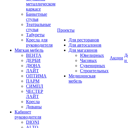
металлическом
каркасе
Банкетные
стулья
Театральные
стулья
Проекты
Табуреты
Кресла для
Для ресторанов
руководителя
Для автосалонов
Мягкая мебель
Для магазинов
ВЕНТА
Ювелирных
Д
Акции
ДЕРБИ
Часовых
и
ДЮНА
Сувенирных
ЛАЙТ
Строительных
ОПТИМА
Медицинская
ПАРМ
мебель
СИМПЛ
ЧЕСТЕР
ЛАЙТ
Кресла
Диваны
Кабинет
руководителя
DIONI
ALTO