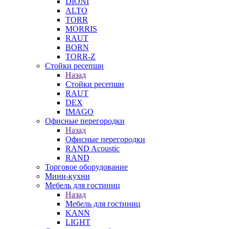
DIONI
ALTO
TORR
MORRIS
RAUT
BORN
TORR-Z
Стойки ресепшн
Назад
Стойки ресепшн
RAUT
DEX
IMAGO
Офисные перегородки
Назад
Офисные перегородки
RAND Acoustic
RAND
Торговое оборудование
Мини-кухни
Мебель для гостиниц
Назад
Мебель для гостиниц
KANN
LIGHT