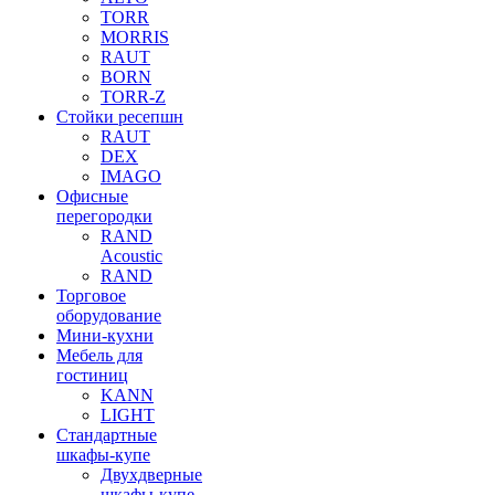
TORR
MORRIS
RAUT
BORN
TORR-Z
Стойки ресепшн
RAUT
DEX
IMAGO
Офисные
перегородки
RAND
Acoustic
RAND
Торговое
оборудование
Мини-кухни
Мебель для
гостиниц
KANN
LIGHT
Стандартные
шкафы-купе
Двухдверные
шкафы-купе