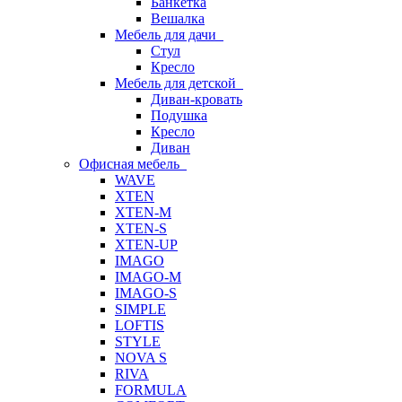
Банкетка
Вешалка
Мебель для дачи
Стул
Кресло
Мебель для детской
Диван-кровать
Подушка
Кресло
Диван
Офисная мебель
WAVE
XTEN
XTEN-M
XTEN-S
XTEN-UP
IMAGO
IMAGO-M
IMAGO-S
SIMPLE
LOFTIS
STYLE
NOVA S
RIVA
FORMULA