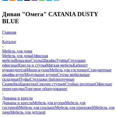
Диван "Омега" CATANIA DUSTY
BLUE
Главная
-
Каталог
-
Мебель для дома
Мебель для дома
Офисная
мебель
Вешалки
Столы
Шкафы
Тумбы
Стеллажи
офисные
Кресла и стулья
Мягкая мебель
Кабинет
руководителя
Мини-кухни
Мебель для гостиниц
Стандартные
шкафы-купе
Модульные кухни
Столы мобильные
складные
Пуфы
Стеллажи библиотечные
Скамейки
Банкетки
Секции стульев
Стойки ресепшн
Офисные
перегородки
Торговое оборудование
-
Диваны и кресла
Диваны и кресла
Мебель для кухни
Мебель для
гостиной
Мебель для спальни
Мебель для прихожей
Мебель для
дачи
Мебель для детской
-