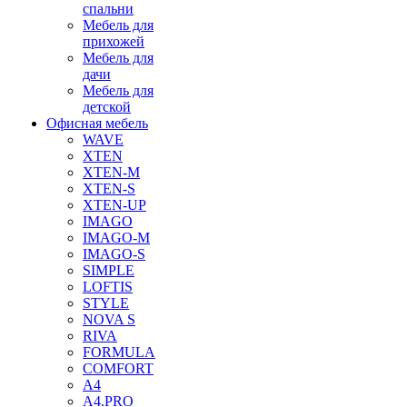
спальни
Мебель для
прихожей
Мебель для
дачи
Мебель для
детской
Офисная мебель
WAVE
XTEN
XTEN-M
XTEN-S
XTEN-UP
IMAGO
IMAGO-M
IMAGO-S
SIMPLE
LOFTIS
STYLE
NOVA S
RIVA
FORMULA
COMFORT
A4
A4.PRO