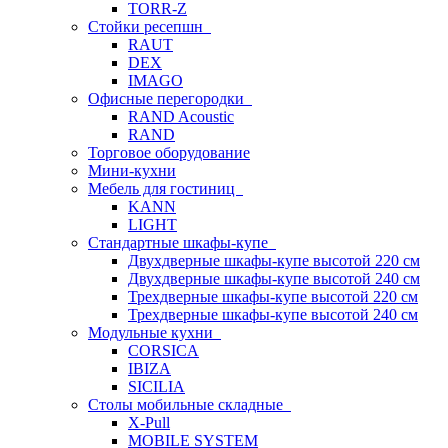
TORR-Z
Стойки ресепшн
RAUT
DEX
IMAGO
Офисные перегородки
RAND Acoustic
RAND
Торговое оборудование
Мини-кухни
Мебель для гостиниц
KANN
LIGHT
Стандартные шкафы-купе
Двухдверные шкафы-купе высотой 220 см
Двухдверные шкафы-купе высотой 240 см
Трехдверные шкафы-купе высотой 220 см
Трехдверные шкафы-купе высотой 240 см
Модульные кухни
CORSICA
IBIZA
SICILIA
Столы мобильные складные
X-Pull
MOBILE SYSTEM