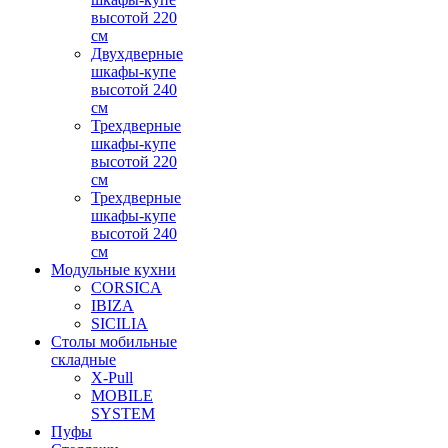
высотой 220
см
Двухдверные
шкафы-купе
высотой 240
см
Трехдверные
шкафы-купе
высотой 220
см
Трехдверные
шкафы-купе
высотой 240
см
Модульные кухни
CORSICA
IBIZA
SICILIA
Столы мобильные
складные
X-Pull
MOBILE
SYSTEM
Пуфы