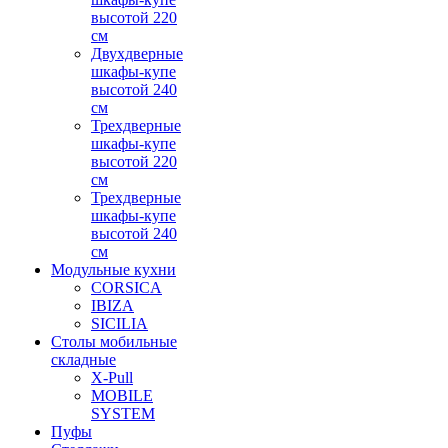
высотой 220
см
Двухдверные
шкафы-купе
высотой 240
см
Трехдверные
шкафы-купе
высотой 220
см
Трехдверные
шкафы-купе
высотой 240
см
Модульные кухни
CORSICA
IBIZA
SICILIA
Столы мобильные
складные
X-Pull
MOBILE
SYSTEM
Пуфы