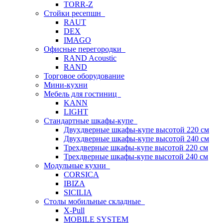
TORR-Z
Стойки ресепшн
RAUT
DEX
IMAGO
Офисные перегородки
RAND Acoustic
RAND
Торговое оборудование
Мини-кухни
Мебель для гостиниц
KANN
LIGHT
Стандартные шкафы-купе
Двухдверные шкафы-купе высотой 220 см
Двухдверные шкафы-купе высотой 240 см
Трехдверные шкафы-купе высотой 220 см
Трехдверные шкафы-купе высотой 240 см
Модульные кухни
CORSICA
IBIZA
SICILIA
Столы мобильные складные
X-Pull
MOBILE SYSTEM