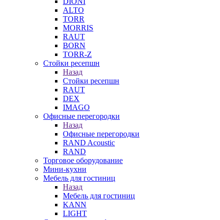
DIONI
ALTO
TORR
MORRIS
RAUT
BORN
TORR-Z
Стойки ресепшн
Назад
Стойки ресепшн
RAUT
DEX
IMAGO
Офисные перегородки
Назад
Офисные перегородки
RAND Acoustic
RAND
Торговое оборудование
Мини-кухни
Мебель для гостиниц
Назад
Мебель для гостиниц
KANN
LIGHT