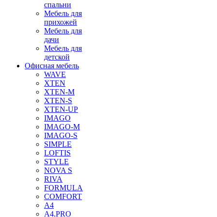
спальни
Мебель для
прихожей
Мебель для
дачи
Мебель для
детской
Офисная мебель
WAVE
XTEN
XTEN-M
XTEN-S
XTEN-UP
IMAGO
IMAGO-M
IMAGO-S
SIMPLE
LOFTIS
STYLE
NOVA S
RIVA
FORMULA
COMFORT
A4
A4.PRO