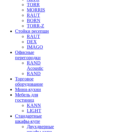
TORR
MORRIS
RAUT
BORN
TORR-Z
Стойки ресепшн
RAUT
DEX
IMAGO
Офисные
перегородки
RAND
Acoustic
RAND
Торговое
оборудование
Мини-кухни
Мебель для
гостиниц
KANN
LIGHT
Стандартные
шкафы-купе
Двухдверные
шкафы-купе