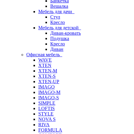
Банкетка
Вешалка
Мебель для дачи
Стул
Кресло
Мебель для детской
Диван-кровать
Подушка
Кресло
Диван
Офисная мебель
WAVE
XTEN
XTEN-M
XTEN-S
XTEN-UP
IMAGO
IMAGO-M
IMAGO-S
SIMPLE
LOFTIS
STYLE
NOVA S
RIVA
FORMULA