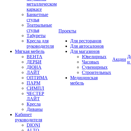
металлическом
каркасе
Банкетные
стулья
Театральные
стулья
Проекты
Табуреты
Кресла для
Для ресторанов
руководителя
Для автосалонов
Мягкая мебель
Для магазинов
ВЕНТА
Ювелирных
Д
Акции
ДЕРБИ
Часовых
и
ДЮНА
Сувенирных
ЛАЙТ
Строительных
ОПТИМА
Медицинская
ПАРМ
мебель
СИМПЛ
ЧЕСТЕР
ЛАЙТ
Кресла
Диваны
Кабинет
руководителя
DIONI
ALTO