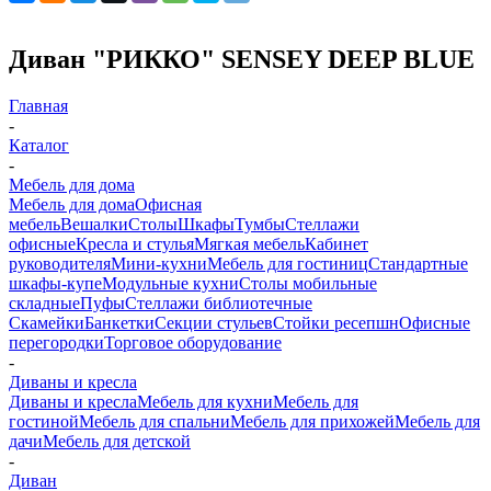
Диван "РИККО" SENSEY DEEP BLUE
Главная
-
Каталог
-
Мебель для дома
Мебель для дома
Офисная
мебель
Вешалки
Столы
Шкафы
Тумбы
Стеллажи
офисные
Кресла и стулья
Мягкая мебель
Кабинет
руководителя
Мини-кухни
Мебель для гостиниц
Стандартные
шкафы-купе
Модульные кухни
Столы мобильные
складные
Пуфы
Стеллажи библиотечные
Скамейки
Банкетки
Секции стульев
Стойки ресепшн
Офисные
перегородки
Торговое оборудование
-
Диваны и кресла
Диваны и кресла
Мебель для кухни
Мебель для
гостиной
Мебель для спальни
Мебель для прихожей
Мебель для
дачи
Мебель для детской
-
Диван