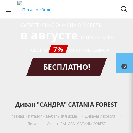
КУПИТЕ У НАС ОФИСНУЮ МЕБЕЛЬ
в августе
И ПОЛУЧИТЕ
7%
СБОРКУ
ОТ СУММЫ ЗАКАЗА
БЕСПЛАТНО!
0
Диван "САНДРА" CATANIA FOREST
Главная
-
Каталог
-
Мебель для дома
-
Диваны и кресла
-
Диван
-
Диван "САНДРА" CATANIA FOREST