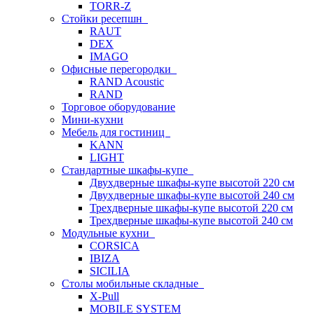
TORR-Z
Стойки ресепшн
RAUT
DEX
IMAGO
Офисные перегородки
RAND Acoustic
RAND
Торговое оборудование
Мини-кухни
Мебель для гостиниц
KANN
LIGHT
Стандартные шкафы-купе
Двухдверные шкафы-купе высотой 220 см
Двухдверные шкафы-купе высотой 240 см
Трехдверные шкафы-купе высотой 220 см
Трехдверные шкафы-купе высотой 240 см
Модульные кухни
CORSICA
IBIZA
SICILIA
Столы мобильные складные
X-Pull
MOBILE SYSTEM