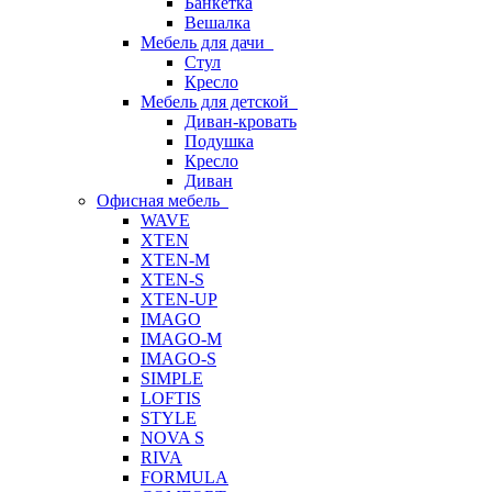
Банкетка
Вешалка
Мебель для дачи
Стул
Кресло
Мебель для детской
Диван-кровать
Подушка
Кресло
Диван
Офисная мебель
WAVE
XTEN
XTEN-M
XTEN-S
XTEN-UP
IMAGO
IMAGO-M
IMAGO-S
SIMPLE
LOFTIS
STYLE
NOVA S
RIVA
FORMULA