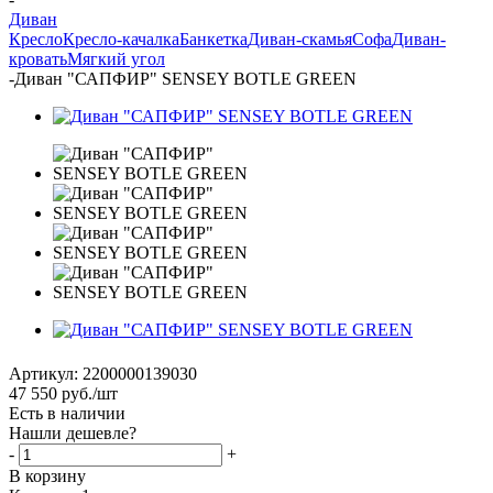
Диван
Кресло
Кресло-качалка
Банкетка
Диван-скамья
Софа
Диван-
кровать
Мягкий угол
-
Диван "САПФИР" SENSEY BOTLE GREEN
Артикул:
2200000139030
47 550
руб.
/шт
Есть в наличии
Нашли дешевле?
-
+
В корзину