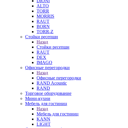
DIONI
ALTO
TORR
MORRIS
RAUT
BORN
TORR-Z
Стойки ресепшн
Назад
Стойки ресепшн
RAUT
DEX
IMAGO
Офисные перегородки
Назад
Офисные перегородки
RAND Acoustic
RAND
Торговое оборудование
Мини-кухни
Мебель для гостиниц
Назад
Мебель для гостиниц
KANN
LIGHT