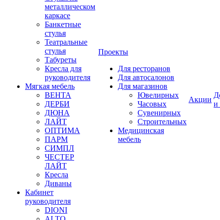
металлическом
каркасе
Банкетные
стулья
Театральные
стулья
Проекты
Табуреты
Кресла для
Для ресторанов
руководителя
Для автосалонов
Мягкая мебель
Для магазинов
ВЕНТА
Ювелирных
Д
Акции
ДЕРБИ
Часовых
и
ДЮНА
Сувенирных
ЛАЙТ
Строительных
ОПТИМА
Медицинская
ПАРМ
мебель
СИМПЛ
ЧЕСТЕР
ЛАЙТ
Кресла
Диваны
Кабинет
руководителя
DIONI
ALTO