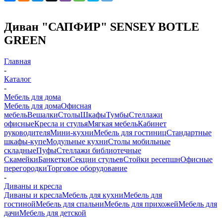
Диван "САПФИР" SENSEY BOTLE
GREEN
Главная
-
Каталог
-
Мебель для дома
Мебель для дома
Офисная
мебель
Вешалки
Столы
Шкафы
Тумбы
Стеллажи
офисные
Кресла и стулья
Мягкая мебель
Кабинет
руководителя
Мини-кухни
Мебель для гостиниц
Стандартные
шкафы-купе
Модульные кухни
Столы мобильные
складные
Пуфы
Стеллажи библиотечные
Скамейки
Банкетки
Секции стульев
Стойки ресепшн
Офисные
перегородки
Торговое оборудование
-
Диваны и кресла
Диваны и кресла
Мебель для кухни
Мебель для
гостиной
Мебель для спальни
Мебель для прихожей
Мебель для
дачи
Мебель для детской
-