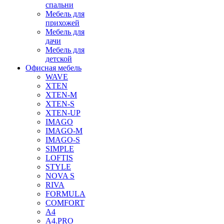
спальни
Мебель для
прихожей
Мебель для
дачи
Мебель для
детской
Офисная мебель
WAVE
XTEN
XTEN-M
XTEN-S
XTEN-UP
IMAGO
IMAGO-M
IMAGO-S
SIMPLE
LOFTIS
STYLE
NOVA S
RIVA
FORMULA
COMFORT
A4
A4.PRO