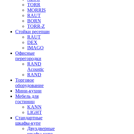
TORR
MORRIS
RAUT
BORN
TORR-Z
Стойки ресепшн
RAUT
DEX
IMAGO
Офисные
перегородки
RAND
Acoustic
RAND
Торговое
оборудование
Мини-кухни
Мебель для
гостиниц
KANN
LIGHT
Стандартные
шкафы-купе
Двухдверные
шкафы-купе