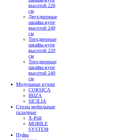
высотой 220
см
Двухдверные
шкафы-купе
высотой 240
см
Трехдверные
шкафы-купе
высотой 220
см
Трехдверные
шкафы-купе
высотой 240
см
Модульные кухни
CORSICA
IBIZA
SICILIA
Столы мобильные
складные
X-Pull
MOBILE
SYSTEM
Пуфы