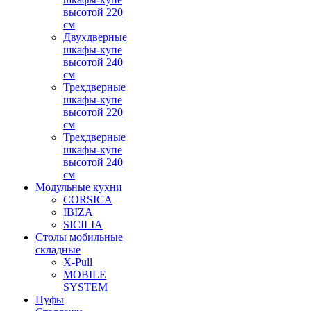
высотой 220
см
Двухдверные
шкафы-купе
высотой 240
см
Трехдверные
шкафы-купе
высотой 220
см
Трехдверные
шкафы-купе
высотой 240
см
Модульные кухни
CORSICA
IBIZA
SICILIA
Столы мобильные
складные
X-Pull
MOBILE
SYSTEM
Пуфы