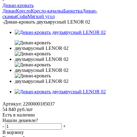
Диван-кровать
Диван
Кресло
Кресло-качалка
Банкетка
Диван-
скамья
Софа
Мягкий угол
-
Диван-кровать двухъярусный LENOR 02
Артикул:
2200000185037
54 840
руб.
/шт
Есть в наличии
Нашли дешевле?
-
+
В корзину