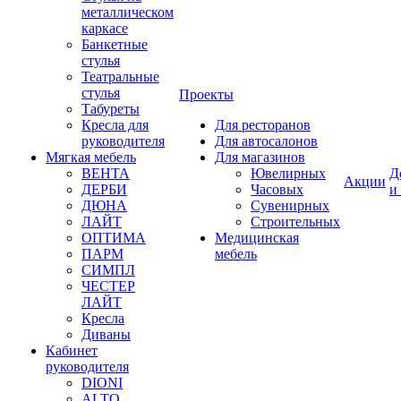
металлическом
каркасе
Банкетные
стулья
Театральные
стулья
Проекты
Табуреты
Кресла для
Для ресторанов
руководителя
Для автосалонов
Мягкая мебель
Для магазинов
ВЕНТА
Ювелирных
Д
Акции
ДЕРБИ
Часовых
и
ДЮНА
Сувенирных
ЛАЙТ
Строительных
ОПТИМА
Медицинская
ПАРМ
мебель
СИМПЛ
ЧЕСТЕР
ЛАЙТ
Кресла
Диваны
Кабинет
руководителя
DIONI
ALTO