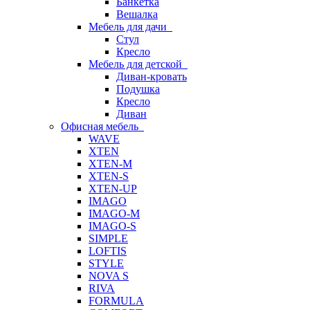
Банкетка
Вешалка
Мебель для дачи
Стул
Кресло
Мебель для детской
Диван-кровать
Подушка
Кресло
Диван
Офисная мебель
WAVE
XTEN
XTEN-M
XTEN-S
XTEN-UP
IMAGO
IMAGO-M
IMAGO-S
SIMPLE
LOFTIS
STYLE
NOVA S
RIVA
FORMULA