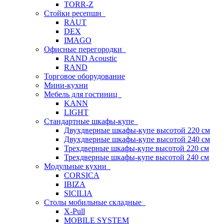
TORR-Z
Стойки ресепшн
RAUT
DEX
IMAGO
Офисные перегородки
RAND Acoustic
RAND
Торговое оборудование
Мини-кухни
Мебель для гостиниц
KANN
LIGHT
Стандартные шкафы-купе
Двухдверные шкафы-купе высотой 220 см
Двухдверные шкафы-купе высотой 240 см
Трехдверные шкафы-купе высотой 220 см
Трехдверные шкафы-купе высотой 240 см
Модульные кухни
CORSICA
IBIZA
SICILIA
Столы мобильные складные
X-Pull
MOBILE SYSTEM