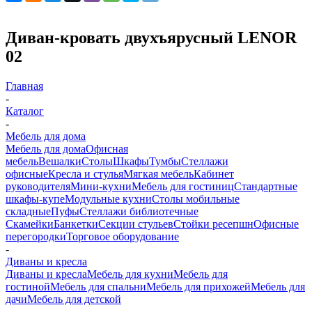
Диван-кровать двухъярусный LENOR
02
Главная
-
Каталог
-
Мебель для дома
Мебель для дома
Офисная
мебель
Вешалки
Столы
Шкафы
Тумбы
Стеллажи
офисные
Кресла и стулья
Мягкая мебель
Кабинет
руководителя
Мини-кухни
Мебель для гостиниц
Стандартные
шкафы-купе
Модульные кухни
Столы мобильные
складные
Пуфы
Стеллажи библиотечные
Скамейки
Банкетки
Секции стульев
Стойки ресепшн
Офисные
перегородки
Торговое оборудование
-
Диваны и кресла
Диваны и кресла
Мебель для кухни
Мебель для
гостиной
Мебель для спальни
Мебель для прихожей
Мебель для
дачи
Мебель для детской
-