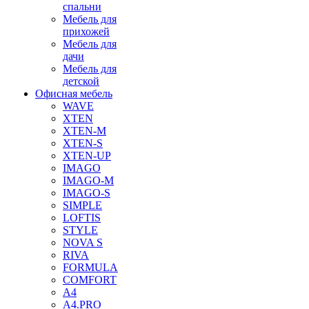
спальни
Мебель для
прихожей
Мебель для
дачи
Мебель для
детской
Офисная мебель
WAVE
XTEN
XTEN-M
XTEN-S
XTEN-UP
IMAGO
IMAGO-M
IMAGO-S
SIMPLE
LOFTIS
STYLE
NOVA S
RIVA
FORMULA
COMFORT
A4
A4.PRO