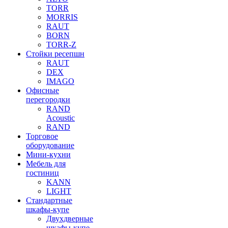
TORR
MORRIS
RAUT
BORN
TORR-Z
Стойки ресепшн
RAUT
DEX
IMAGO
Офисные
перегородки
RAND
Acoustic
RAND
Торговое
оборудование
Мини-кухни
Мебель для
гостиниц
KANN
LIGHT
Стандартные
шкафы-купе
Двухдверные
шкафы-купе