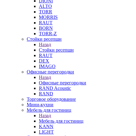
DIONI
ALTO
TORR
MORRIS
RAUT
BORN
TORR-Z
Стойки ресепшн
Назад
Стойки ресепшн
RAUT
DEX
IMAGO
Офисные перегородки
Назад
Офисные перегородки
RAND Acoustic
RAND
Торговое оборудование
Мини-кухни
Мебель для гостиниц
Назад
Мебель для гостиниц
KANN
LIGHT