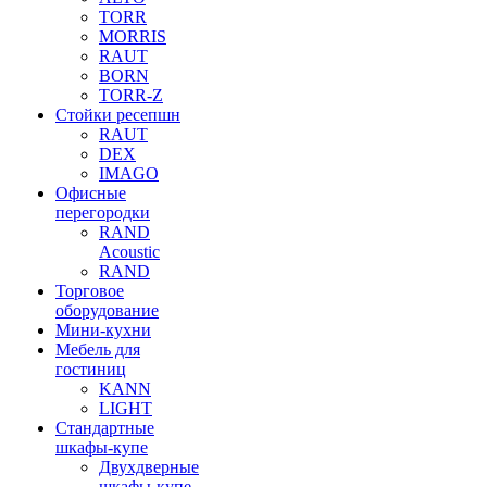
TORR
MORRIS
RAUT
BORN
TORR-Z
Стойки ресепшн
RAUT
DEX
IMAGO
Офисные
перегородки
RAND
Acoustic
RAND
Торговое
оборудование
Мини-кухни
Мебель для
гостиниц
KANN
LIGHT
Стандартные
шкафы-купе
Двухдверные
шкафы-купе