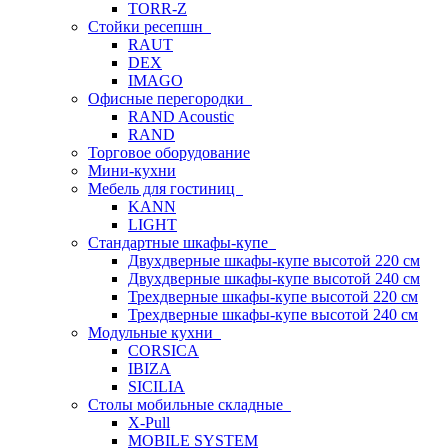
TORR-Z
Стойки ресепшн
RAUT
DEX
IMAGO
Офисные перегородки
RAND Acoustic
RAND
Торговое оборудование
Мини-кухни
Мебель для гостиниц
KANN
LIGHT
Стандартные шкафы-купе
Двухдверные шкафы-купе высотой 220 см
Двухдверные шкафы-купе высотой 240 см
Трехдверные шкафы-купе высотой 220 см
Трехдверные шкафы-купе высотой 240 см
Модульные кухни
CORSICA
IBIZA
SICILIA
Столы мобильные складные
X-Pull
MOBILE SYSTEM