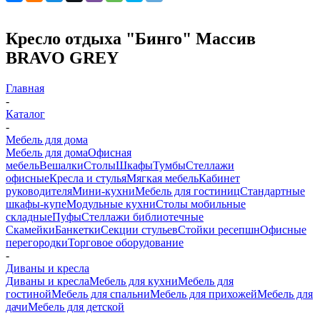
Кресло отдыха "Бинго" Массив
BRAVO GREY
Главная
-
Каталог
-
Мебель для дома
Мебель для дома
Офисная
мебель
Вешалки
Столы
Шкафы
Тумбы
Стеллажи
офисные
Кресла и стулья
Мягкая мебель
Кабинет
руководителя
Мини-кухни
Мебель для гостиниц
Стандартные
шкафы-купе
Модульные кухни
Столы мобильные
складные
Пуфы
Стеллажи библиотечные
Скамейки
Банкетки
Секции стульев
Стойки ресепшн
Офисные
перегородки
Торговое оборудование
-
Диваны и кресла
Диваны и кресла
Мебель для кухни
Мебель для
гостиной
Мебель для спальни
Мебель для прихожей
Мебель для
дачи
Мебель для детской
-