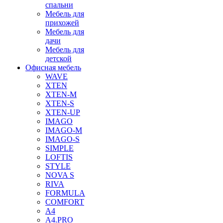
спальни
Мебель для
прихожей
Мебель для
дачи
Мебель для
детской
Офисная мебель
WAVE
XTEN
XTEN-M
XTEN-S
XTEN-UP
IMAGO
IMAGO-M
IMAGO-S
SIMPLE
LOFTIS
STYLE
NOVA S
RIVA
FORMULA
COMFORT
A4
A4.PRO