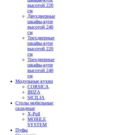
высотой 220
см
Двухдверные
шкафы-купе
высотой 240
см
Трехдверные
шкафы-купе
высотой 220
см
Трехдверные
шкафы-купе
высотой 240
см
Модульные кухни
CORSICA
IBIZA
SICILIA
Столы мобильные
складные
X-Pull
MOBILE
SYSTEM
Пуфы