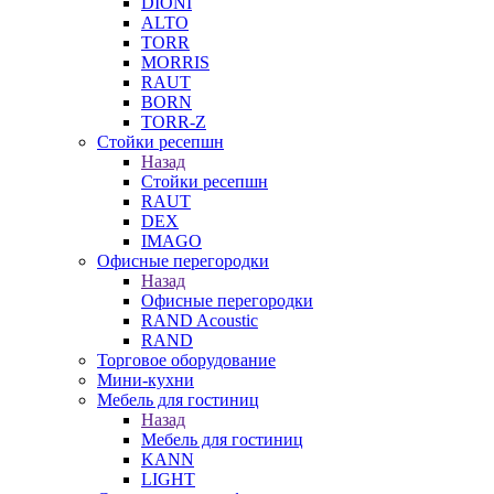
DIONI
ALTO
TORR
MORRIS
RAUT
BORN
TORR-Z
Стойки ресепшн
Назад
Стойки ресепшн
RAUT
DEX
IMAGO
Офисные перегородки
Назад
Офисные перегородки
RAND Acoustic
RAND
Торговое оборудование
Мини-кухни
Мебель для гостиниц
Назад
Мебель для гостиниц
KANN
LIGHT