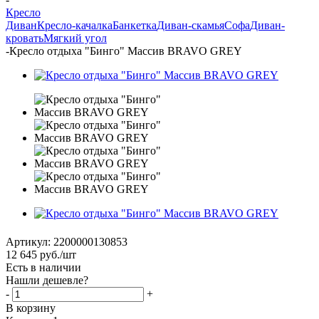
Кресло
Диван
Кресло-качалка
Банкетка
Диван-скамья
Софа
Диван-
кровать
Мягкий угол
-
Кресло отдыха "Бинго" Массив BRAVO GREY
Артикул:
2200000130853
12 645
руб.
/шт
Есть в наличии
Нашли дешевле?
-
+
В корзину