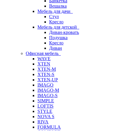
Банкетка
Вешалка
Мебель для дачи
Стул
Кресло
Мебель для детской
Диван-кровать
Подушка
Кресло
Диван
Офисная мебель
WAVE
XTEN
XTEN-M
XTEN-S
XTEN-UP
IMAGO
IMAGO-M
IMAGO-S
SIMPLE
LOFTIS
STYLE
NOVA S
RIVA
FORMULA