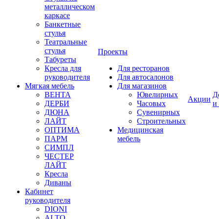
металлическом
каркасе
Банкетные
стулья
Театральные
стулья
Проекты
Табуреты
Кресла для
Для ресторанов
руководителя
Для автосалонов
Мягкая мебель
Для магазинов
ВЕНТА
Ювелирных
Д
Акции
ДЕРБИ
Часовых
и
ДЮНА
Сувенирных
ЛАЙТ
Строительных
ОПТИМА
Медицинская
ПАРМ
мебель
СИМПЛ
ЧЕСТЕР
ЛАЙТ
Кресла
Диваны
Кабинет
руководителя
DIONI
ALTO