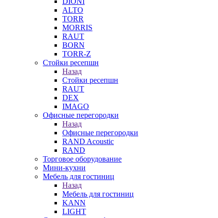
DIONI
ALTO
TORR
MORRIS
RAUT
BORN
TORR-Z
Стойки ресепшн
Назад
Стойки ресепшн
RAUT
DEX
IMAGO
Офисные перегородки
Назад
Офисные перегородки
RAND Acoustic
RAND
Торговое оборудование
Мини-кухни
Мебель для гостиниц
Назад
Мебель для гостиниц
KANN
LIGHT