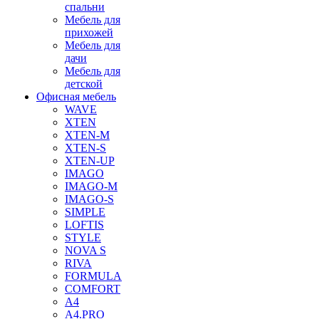
спальни
Мебель для
прихожей
Мебель для
дачи
Мебель для
детской
Офисная мебель
WAVE
XTEN
XTEN-M
XTEN-S
XTEN-UP
IMAGO
IMAGO-M
IMAGO-S
SIMPLE
LOFTIS
STYLE
NOVA S
RIVA
FORMULA
COMFORT
A4
A4.PRO