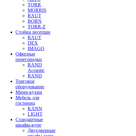
TORR
MORRIS
RAUT
BORN
TORR-Z
Стойки ресепшн
RAUT
DEX
IMAGO
Офисные
перегородки
RAND
Acoustic
RAND
Торговое
оборудование
Мини-кухни
Мебель для
гостиниц
KANN
LIGHT
Стандартные
шкафы-купе
Двухдверные
шкафы-купе