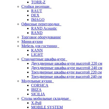
TORR-Z
Стойки ресепшн
RAUT
DEX
IMAGO
Офисные перегородки
RAND Acoustic
RAND
Торговое оборудование
Мини-кухни
Мебель для гостиниц
KANN
LIGHT
Стандартные шкафы-купе
Двухдверные шкафы-купе высотой 220 см
Двухдверные шкафы-купе высотой 240 см
Трехдверные шкафы-купе высотой 220 см
Трехдверные шкафы-купе высотой 240 см
Модульные кухни
CORSICA
IBIZA
SICILIA
Столы мобильные складные
X-Pull
MOBILE SYSTEM