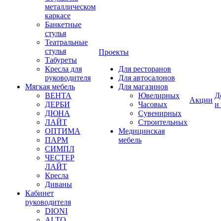
металлическом
каркасе
Банкетные
стулья
Театральные
стулья
Проекты
Табуреты
Кресла для
Для ресторанов
руководителя
Для автосалонов
Мягкая мебель
Для магазинов
ВЕНТА
Ювелирных
Д
Акции
ДЕРБИ
Часовых
и
ДЮНА
Сувенирных
ЛАЙТ
Строительных
ОПТИМА
Медицинская
ПАРМ
мебель
СИМПЛ
ЧЕСТЕР
ЛАЙТ
Кресла
Диваны
Кабинет
руководителя
DIONI
ALTO