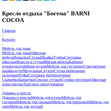
Кресло отдыха "Богема" BARNI
COCOA
Главная
-
Каталог
-
Мебель для дома
Мебель для дома
Офисная
мебель
Вешалки
Столы
Шкафы
Тумбы
Стеллажи
офисные
Кресла и стулья
Мягкая мебель
Кабинет
руководителя
Мини-кухни
Мебель для гостиниц
Стандартные
шкафы-купе
Модульные кухни
Столы мобильные
складные
Пуфы
Стеллажи библиотечные
Скамейки
Банкетки
Секции стульев
Стойки ресепшн
Офисные
перегородки
Торговое оборудование
-
Диваны и кресла
Диваны и кресла
Мебель для кухни
Мебель для
гостиной
Мебель для спальни
Мебель для прихожей
Мебель для
дачи
Мебель для детской
-