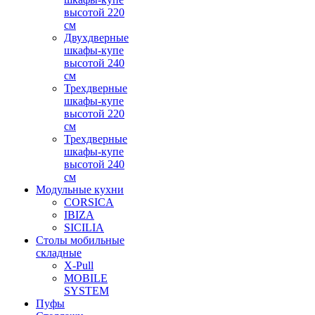
высотой 220
см
Двухдверные
шкафы-купе
высотой 240
см
Трехдверные
шкафы-купе
высотой 220
см
Трехдверные
шкафы-купе
высотой 240
см
Модульные кухни
CORSICA
IBIZA
SICILIA
Столы мобильные
складные
X-Pull
MOBILE
SYSTEM
Пуфы