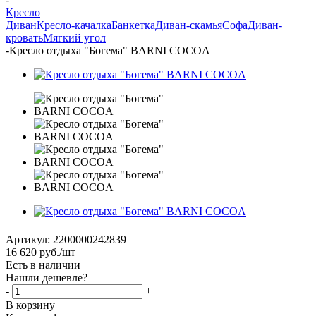
Кресло
Диван
Кресло-качалка
Банкетка
Диван-скамья
Софа
Диван-
кровать
Мягкий угол
-
Кресло отдыха "Богема" BARNI COCOA
Артикул:
2200000242839
16 620
руб.
/шт
Есть в наличии
Нашли дешевле?
-
+
В корзину