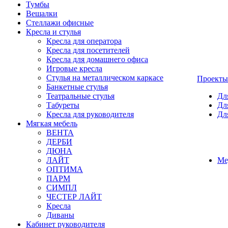
Тумбы
Вешалки
Стеллажи офисные
Кресла и стулья
Кресла для оператора
Кресла для посетителей
Кресла для домашнего офиса
Игровые кресла
Стулья на металлическом каркасе
Проекты
Банкетные стулья
Театральные стулья
Дл
Табуреты
Дл
Кресла для руководителя
Дл
Мягкая мебель
ВЕНТА
ДЕРБИ
ДЮНА
ЛАЙТ
Ме
ОПТИМА
ПАРМ
СИМПЛ
ЧЕСТЕР ЛАЙТ
Кресла
Диваны
Кабинет руководителя