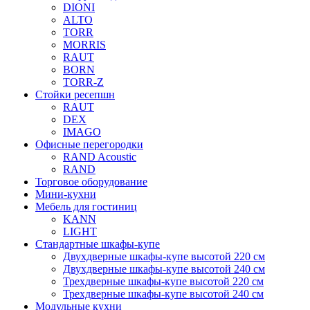
DIONI
ALTO
TORR
MORRIS
RAUT
BORN
TORR-Z
Стойки ресепшн
RAUT
DEX
IMAGO
Офисные перегородки
RAND Acoustic
RAND
Торговое оборудование
Мини-кухни
Мебель для гостиниц
KANN
LIGHT
Стандартные шкафы-купе
Двухдверные шкафы-купе высотой 220 см
Двухдверные шкафы-купе высотой 240 см
Трехдверные шкафы-купе высотой 220 см
Трехдверные шкафы-купе высотой 240 см
Модульные кухни