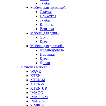
Тумба
Мебель для прихожей
Скамья
Прихожая
Тумба
Банкетка
Вешалка
Мебель для дачи
Стул
Кресло
Мебель для детской
Диван-кровать
Подушка
Кресло
Диван
Офисная мебель
WAVE
XTEN
XTEN-M
XTEN-S
XTEN-UP
IMAGO
IMAGO-M
IMAGO-S
SIMPLE