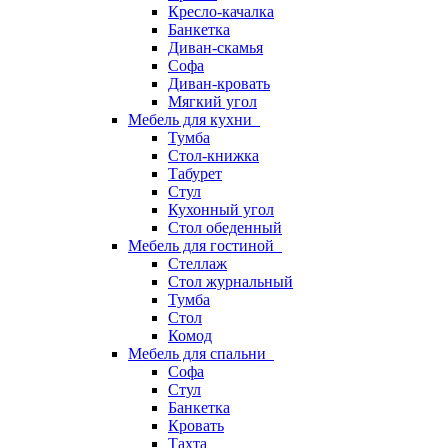
Кресло-качалка
Банкетка
Диван-скамья
Софа
Диван-кровать
Мягкий угол
Мебель для кухни
Тумба
Стол-книжка
Табурет
Стул
Кухонный угол
Стол обеденный
Мебель для гостиной
Стеллаж
Стол журнальный
Тумба
Стол
Комод
Мебель для спальни
Софа
Стул
Банкетка
Кровать
Тахта