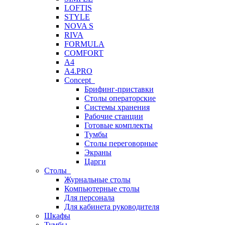
LOFTIS
STYLE
NOVA S
RIVA
FORMULA
COMFORT
A4
A4.PRO
Concept
Брифинг-приставки
Столы операторские
Системы хранения
Рабочие станции
Готовые комплекты
Тумбы
Столы переговорные
Экраны
Царги
Столы
Журнальные столы
Компьютерные столы
Для персонала
Для кабинета руководителя
Шкафы
Тумбы