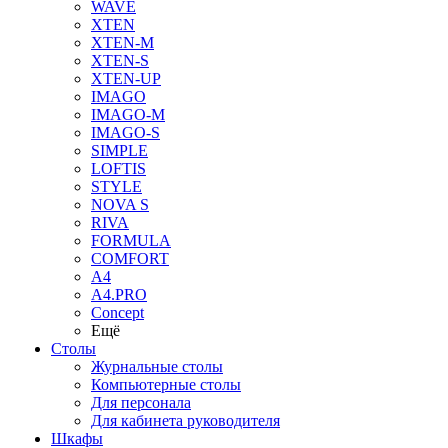
WAVE
XTEN
XTEN-M
XTEN-S
XTEN-UP
IMAGO
IMAGO-M
IMAGO-S
SIMPLE
LOFTIS
STYLE
NOVA S
RIVA
FORMULA
COMFORT
A4
A4.PRO
Concept
Ещё
Столы
Журнальные столы
Компьютерные столы
Для персонала
Для кабинета руководителя
Шкафы