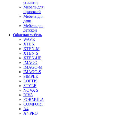
спальни
Мебель для
прихожей
Мебель для
дачи
Мебель для
детской
Офисная мебель
WAVE
XTEN
XTEN-M
XTEN-S
XTEN-UP
IMAGO
IMAGO-M
IMAGO-S
SIMPLE
LOFTIS
STYLE
NOVA S
RIVA
FORMULA
COMFORT
A4
A4.PRO