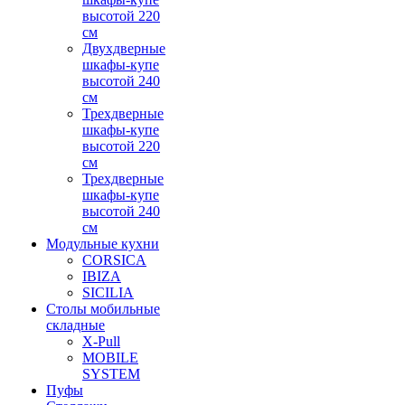
высотой 220
см
Двухдверные
шкафы-купе
высотой 240
см
Трехдверные
шкафы-купе
высотой 220
см
Трехдверные
шкафы-купе
высотой 240
см
Модульные кухни
CORSICA
IBIZA
SICILIA
Столы мобильные
складные
X-Pull
MOBILE
SYSTEM
Пуфы