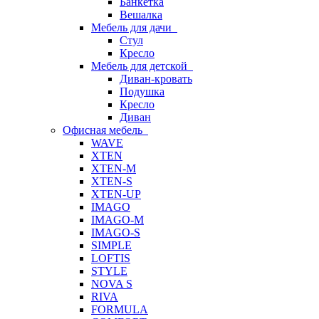
Банкетка
Вешалка
Мебель для дачи
Стул
Кресло
Мебель для детской
Диван-кровать
Подушка
Кресло
Диван
Офисная мебель
WAVE
XTEN
XTEN-M
XTEN-S
XTEN-UP
IMAGO
IMAGO-M
IMAGO-S
SIMPLE
LOFTIS
STYLE
NOVA S
RIVA
FORMULA