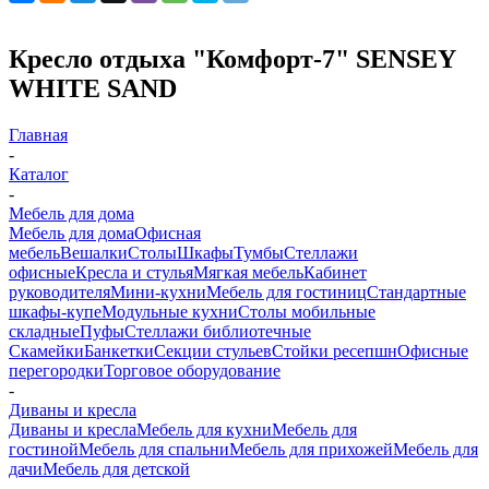
Кресло отдыха "Комфорт-7" SENSEY
WHITE SAND
Главная
-
Каталог
-
Мебель для дома
Мебель для дома
Офисная
мебель
Вешалки
Столы
Шкафы
Тумбы
Стеллажи
офисные
Кресла и стулья
Мягкая мебель
Кабинет
руководителя
Мини-кухни
Мебель для гостиниц
Стандартные
шкафы-купе
Модульные кухни
Столы мобильные
складные
Пуфы
Стеллажи библиотечные
Скамейки
Банкетки
Секции стульев
Стойки ресепшн
Офисные
перегородки
Торговое оборудование
-
Диваны и кресла
Диваны и кресла
Мебель для кухни
Мебель для
гостиной
Мебель для спальни
Мебель для прихожей
Мебель для
дачи
Мебель для детской
-