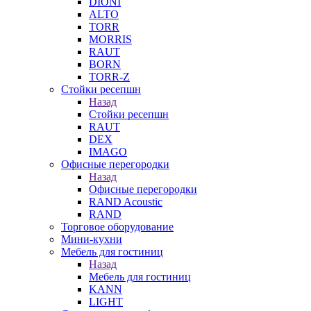
DIONI
ALTO
TORR
MORRIS
RAUT
BORN
TORR-Z
Стойки ресепшн
Назад
Стойки ресепшн
RAUT
DEX
IMAGO
Офисные перегородки
Назад
Офисные перегородки
RAND Acoustic
RAND
Торговое оборудование
Мини-кухни
Мебель для гостиниц
Назад
Мебель для гостиниц
KANN
LIGHT