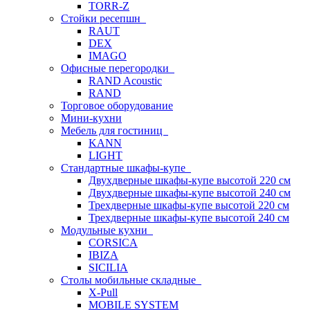
TORR-Z
Стойки ресепшн
RAUT
DEX
IMAGO
Офисные перегородки
RAND Acoustic
RAND
Торговое оборудование
Мини-кухни
Мебель для гостиниц
KANN
LIGHT
Стандартные шкафы-купе
Двухдверные шкафы-купе высотой 220 см
Двухдверные шкафы-купе высотой 240 см
Трехдверные шкафы-купе высотой 220 см
Трехдверные шкафы-купе высотой 240 см
Модульные кухни
CORSICA
IBIZA
SICILIA
Столы мобильные складные
X-Pull
MOBILE SYSTEM