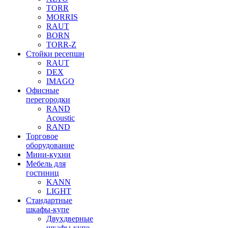
TORR
MORRIS
RAUT
BORN
TORR-Z
Стойки ресепшн
RAUT
DEX
IMAGO
Офисные
перегородки
RAND
Acoustic
RAND
Торговое
оборудование
Мини-кухни
Мебель для
гостиниц
KANN
LIGHT
Стандартные
шкафы-купе
Двухдверные
шкафы-купе