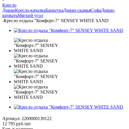
Кресло
Диван
Кресло-качалка
Банкетка
Диван-скамья
Софа
Диван-
кровать
Мягкий угол
-
Кресло отдыха "Комфорт-7" SENSEY WHITE SAND
Артикул:
2200000139122
12 795
руб.
/шт
Есть в наличии