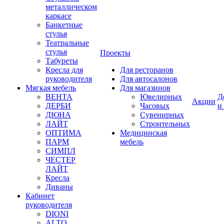
металлическом
каркасе
Банкетные
стулья
Театральные
стулья
Проекты
Табуреты
Кресла для
Для ресторанов
руководителя
Для автосалонов
Мягкая мебель
Для магазинов
ВЕНТА
Ювелирных
Д
Акции
ДЕРБИ
Часовых
и
ДЮНА
Сувенирных
ЛАЙТ
Строительных
ОПТИМА
Медицинская
ПАРМ
мебель
СИМПЛ
ЧЕСТЕР
ЛАЙТ
Кресла
Диваны
Кабинет
руководителя
DIONI
ALTO