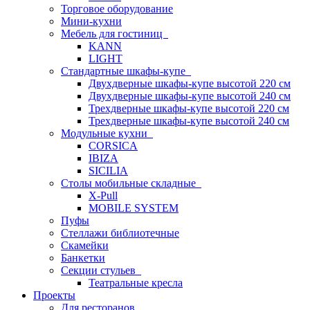
Торговое оборудование
Мини-кухни
Мебель для гостиниц
KANN
LIGHT
Стандартные шкафы-купе
Двухдверные шкафы-купе высотой 220 см
Двухдверные шкафы-купе высотой 240 см
Трехдверные шкафы-купе высотой 220 см
Трехдверные шкафы-купе высотой 240 см
Модульные кухни
CORSICA
IBIZA
SICILIA
Столы мобильные складные
X-Pull
MOBILE SYSTEM
Пуфы
Стеллажи библиотечные
Скамейки
Банкетки
Секции стульев
Театральные кресла
Проекты
Для ресторанов