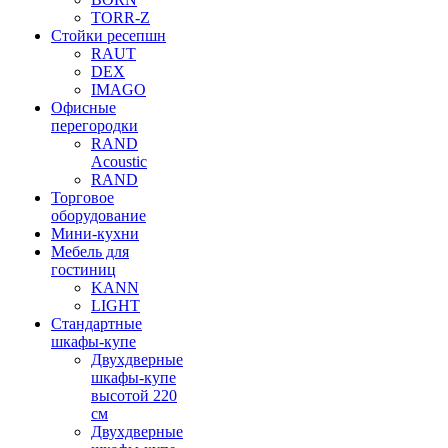
TORR-Z
Стойки ресепшн
RAUT
DEX
IMAGO
Офисные
перегородки
RAND
Acoustic
RAND
Торговое
оборудование
Мини-кухни
Мебель для
гостиниц
KANN
LIGHT
Стандартные
шкафы-купе
Двухдверные
шкафы-купе
высотой 220
см
Двухдверные