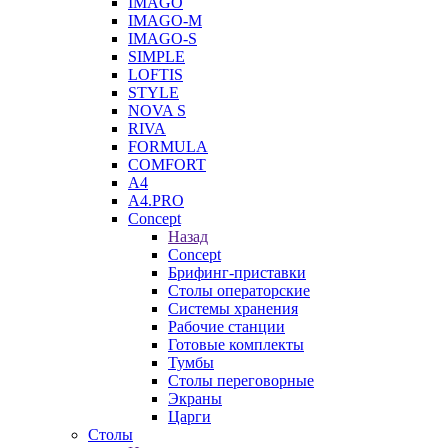
IMAGO
IMAGO-M
IMAGO-S
SIMPLE
LOFTIS
STYLE
NOVA S
RIVA
FORMULA
COMFORT
A4
A4.PRO
Concept
Назад
Concept
Брифинг-приставки
Столы операторские
Системы хранения
Рабочие станции
Готовые комплекты
Тумбы
Столы переговорные
Экраны
Царги
Столы