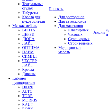
Театральные
стулья
Проекты
Табуреты
Кресла для
Для ресторанов
руководителя
Для автосалонов
Мягкая мебель
Для магазинов
ВЕНТА
Ювелирных
Д
Акции
ДЕРБИ
Часовых
и
ДЮНА
Сувенирных
ЛАЙТ
Строительных
ОПТИМА
Медицинская
ПАРМ
мебель
СИМПЛ
ЧЕСТЕР
ЛАЙТ
Кресла
Диваны
Кабинет
руководителя
DIONI
ALTO
TORR
MORRIS
RAUT
BORN