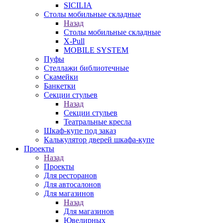
SICILIA
Столы мобильные складные
Назад
Столы мобильные складные
X-Pull
MOBILE SYSTEM
Пуфы
Стеллажи библиотечные
Скамейки
Банкетки
Секции стульев
Назад
Секции стульев
Театральные кресла
Шкаф-купе под заказ
Калькулятор дверей шкафа-купе
Проекты
Назад
Проекты
Для ресторанов
Для автосалонов
Для магазинов
Назад
Для магазинов
Ювелирных