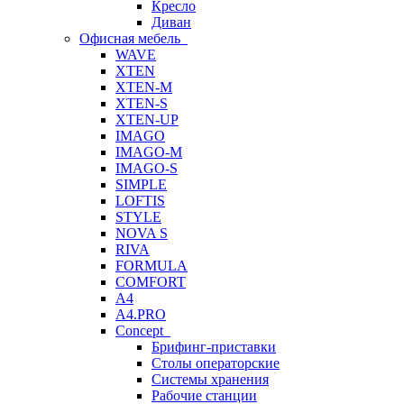
Кресло
Диван
Офисная мебель
WAVE
XTEN
XTEN-M
XTEN-S
XTEN-UP
IMAGO
IMAGO-M
IMAGO-S
SIMPLE
LOFTIS
STYLE
NOVA S
RIVA
FORMULA
COMFORT
A4
A4.PRO
Concept
Брифинг-приставки
Столы операторские
Системы хранения
Рабочие станции