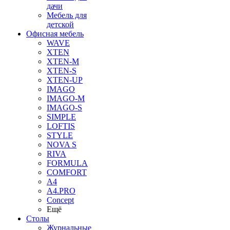
дачи
Мебель для
детской
Офисная мебель
WAVE
XTEN
XTEN-M
XTEN-S
XTEN-UP
IMAGO
IMAGO-M
IMAGO-S
SIMPLE
LOFTIS
STYLE
NOVA S
RIVA
FORMULA
COMFORT
A4
A4.PRO
Concept
Ещё
Столы
Журнальные