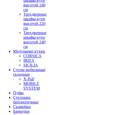
шкафы-купе
высотой 240
см
Трехдверные
шкафы-купе
высотой 220
см
Трехдверные
шкафы-купе
высотой 240
см
Модульные кухни
CORSICA
IBIZA
SICILIA
Столы мобильные
складные
X-Pull
MOBILE
SYSTEM
Пуфы
Стеллажи
библиотечные
Скамейки
Банкетки