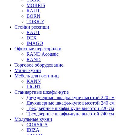
MORRIS
RAUT
BORN
TORR-Z
Стойки ресепшн
RAUT
DEX
IMAGO
Офисные перегородки
RAND Acoustic
RAND
Торговое оборудование
Мини-кухни
Мебель для гостиниц
KANN
LIGHT
Стандартные шкафы-купе
Двухдверные шкафы-купе высотой 220 см
Двухдверные шкафы-купе высотой 240 см
Трехдверные шкафы-купе высотой 220 см
Трехдверные шкафы-купе высотой 240 см
Модульные кухни
CORSICA
IBIZA