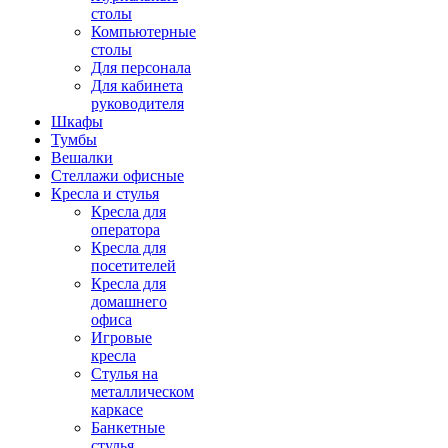
столы
Компьютерные
столы
Для персонала
Для кабинета
руководителя
Шкафы
Тумбы
Вешалки
Стеллажи офисные
Кресла и стулья
Кресла для
оператора
Кресла для
посетителей
Кресла для
домашнего
офиса
Игровые
кресла
Стулья на
металлическом
каркасе
Банкетные
стулья