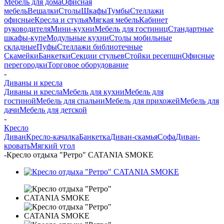
Мебель для дома
Офисная
мебель
Вешалки
Столы
Шкафы
Тумбы
Стеллажи
офисные
Кресла и стулья
Мягкая мебель
Кабинет
руководителя
Мини-кухни
Мебель для гостиниц
Стандартные
шкафы-купе
Модульные кухни
Столы мобильные
складные
Пуфы
Стеллажи библиотечные
Скамейки
Банкетки
Секции стульев
Стойки ресепшн
Офисные
перегородки
Торговое оборудование
-
Диваны и кресла
Диваны и кресла
Мебель для кухни
Мебель для
гостиной
Мебель для спальни
Мебель для прихожей
Мебель для
дачи
Мебель для детской
-
Кресло
Диван
Кресло-качалка
Банкетка
Диван-скамья
Софа
Диван-
кровать
Мягкий угол
-
Кресло отдыха "Ретро" CATANIA SMOKE