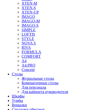
XTEN-M
XTEN-S
XTEN-UP
IMAGO
IMAGO-M
IMAGO-S
SIMPLE
LOFTIS
STYLE
NOVA S
RIVA
FORMULA
COMFORT
A4
A4.PRO
Concept
Столы
Журнальные столы
Компьютерные столы
Для персонала
Для кабинета руководителя
Шкафы
Тумбы
Вешалки
Стеллажи офисные