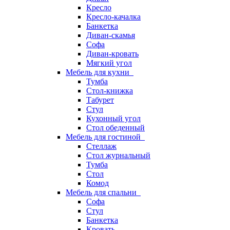
Кресло
Кресло-качалка
Банкетка
Диван-скамья
Софа
Диван-кровать
Мягкий угол
Мебель для кухни
Тумба
Стол-книжка
Табурет
Стул
Кухонный угол
Стол обеденный
Мебель для гостиной
Стеллаж
Стол журнальный
Тумба
Стол
Комод
Мебель для спальни
Софа
Стул
Банкетка
Кровать