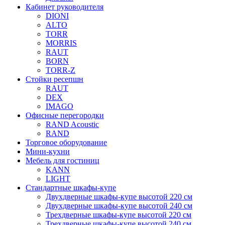
Кабинет руководителя
DIONI
ALTO
TORR
MORRIS
RAUT
BORN
TORR-Z
Стойки ресепшн
RAUT
DEX
IMAGO
Офисные перегородки
RAND Acoustic
RAND
Торговое оборудование
Мини-кухни
Мебель для гостиниц
KANN
LIGHT
Стандартные шкафы-купе
Двухдверные шкафы-купе высотой 220 см
Двухдверные шкафы-купе высотой 240 см
Трехдверные шкафы-купе высотой 220 см
Трехдверные шкафы-купе высотой 240 см