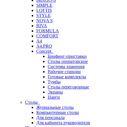
IMAGO-S
SIMPLE
LOFTIS
STYLE
NOVA S
RIVA
FORMULA
COMFORT
A4
A4.PRO
Concept
Брифинг-приставки
Столы операторские
Системы хранения
Рабочие станции
Готовые комплекты
Тумбы
Столы переговорные
Экраны
Царги
Столы
Журнальные столы
Компьютерные столы
Для персонала
Для кабинета руководителя