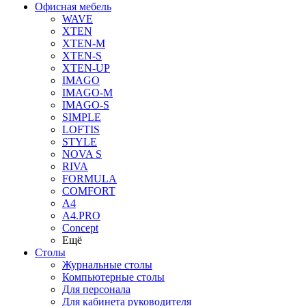
Офисная мебель
WAVE
XTEN
XTEN-M
XTEN-S
XTEN-UP
IMAGO
IMAGO-M
IMAGO-S
SIMPLE
LOFTIS
STYLE
NOVA S
RIVA
FORMULA
COMFORT
A4
A4.PRO
Concept
Ещё
Столы
Журнальные столы
Компьютерные столы
Для персонала
Для кабинета руководителя