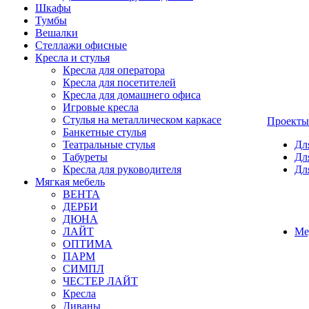
Шкафы
Тумбы
Вешалки
Стеллажи офисные
Кресла и стулья
Кресла для оператора
Кресла для посетителей
Кресла для домашнего офиса
Игровые кресла
Стулья на металлическом каркасе
Проекты
Банкетные стулья
Театральные стулья
Дл
Табуреты
Дл
Кресла для руководителя
Дл
Мягкая мебель
ВЕНТА
ДЕРБИ
ДЮНА
ЛАЙТ
Ме
ОПТИМА
ПАРМ
СИМПЛ
ЧЕСТЕР ЛАЙТ
Кресла
Диваны