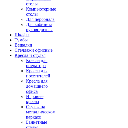
столы
Компьютерные
столы
Для персонала
Для кабинета
руководителя
Шкафы
Тумбы
Вешалки
Стеллажи офисные
Кресла и стулья
Кресла для
оператора
Кресла для
посетителей
Кресла для
домашнего
офиса
Игровые
кресла
Стулья на
металлическом
каркасе
Банкетные
стулья