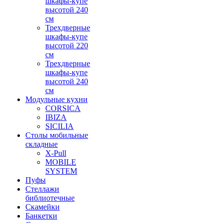
шкафы-купе
высотой 240
см
Трехдверные
шкафы-купе
высотой 220
см
Трехдверные
шкафы-купе
высотой 240
см
Модульные кухни
CORSICA
IBIZA
SICILIA
Столы мобильные
складные
X-Pull
MOBILE
SYSTEM
Пуфы
Стеллажи
библиотечные
Скамейки
Банкетки