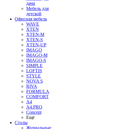
дачи
Мебель для
детской
Офисная мебель
WAVE
XTEN
XTEN-M
XTEN-S
XTEN-UP
IMAGO
IMAGO-M
IMAGO-S
SIMPLE
LOFTIS
STYLE
NOVA S
RIVA
FORMULA
COMFORT
A4
A4.PRO
Concept
Ещё
Столы
Журнальные