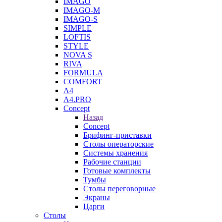
IMAGO
IMAGO-M
IMAGO-S
SIMPLE
LOFTIS
STYLE
NOVA S
RIVA
FORMULA
COMFORT
A4
A4.PRO
Concept
Назад
Concept
Брифинг-приставки
Столы операторские
Системы хранения
Рабочие станции
Готовые комплекты
Тумбы
Столы переговорные
Экраны
Царги
Столы