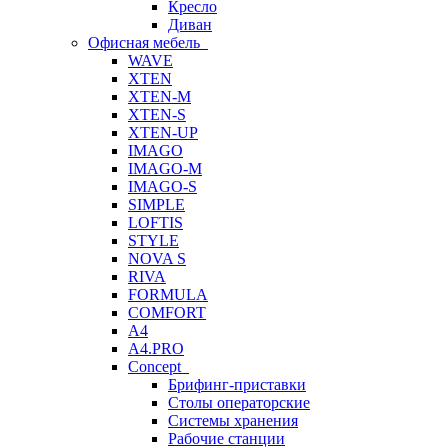
Кресло
Диван
Офисная мебель
WAVE
XTEN
XTEN-M
XTEN-S
XTEN-UP
IMAGO
IMAGO-M
IMAGO-S
SIMPLE
LOFTIS
STYLE
NOVA S
RIVA
FORMULA
COMFORT
A4
A4.PRO
Concept
Брифинг-приставки
Столы операторские
Системы хранения
Рабочие станции