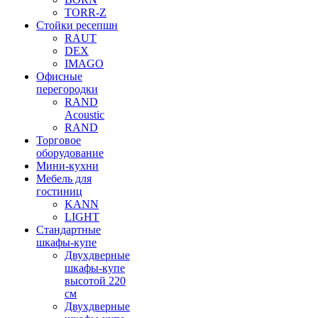
TORR-Z
Стойки ресепшн
RAUT
DEX
IMAGO
Офисные
перегородки
RAND
Acoustic
RAND
Торговое
оборудование
Мини-кухни
Мебель для
гостиниц
KANN
LIGHT
Стандартные
шкафы-купе
Двухдверные
шкафы-купе
высотой 220
см
Двухдверные