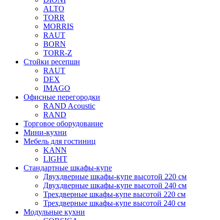
ALTO
TORR
MORRIS
RAUT
BORN
TORR-Z
Стойки ресепшн
RAUT
DEX
IMAGO
Офисные перегородки
RAND Acoustic
RAND
Торговое оборудование
Мини-кухни
Мебель для гостиниц
KANN
LIGHT
Стандартные шкафы-купе
Двухдверные шкафы-купе высотой 220 см
Двухдверные шкафы-купе высотой 240 см
Трехдверные шкафы-купе высотой 220 см
Трехдверные шкафы-купе высотой 240 см
Модульные кухни