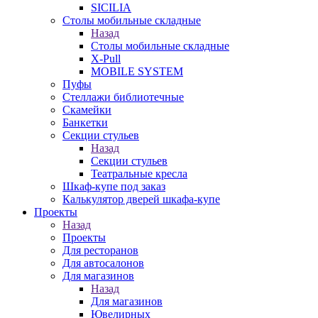
SICILIA
Столы мобильные складные
Назад
Столы мобильные складные
X-Pull
MOBILE SYSTEM
Пуфы
Стеллажи библиотечные
Скамейки
Банкетки
Секции стульев
Назад
Секции стульев
Театральные кресла
Шкаф-купе под заказ
Калькулятор дверей шкафа-купе
Проекты
Назад
Проекты
Для ресторанов
Для автосалонов
Для магазинов
Назад
Для магазинов
Ювелирных