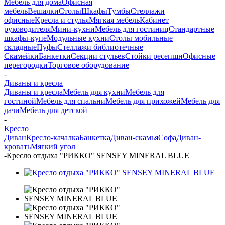
Мебель для дома
Офисная
мебель
Вешалки
Столы
Шкафы
Тумбы
Стеллажи
офисные
Кресла и стулья
Мягкая мебель
Кабинет
руководителя
Мини-кухни
Мебель для гостиниц
Стандартные
шкафы-купе
Модульные кухни
Столы мобильные
складные
Пуфы
Стеллажи библиотечные
Скамейки
Банкетки
Секции стульев
Стойки ресепшн
Офисные
перегородки
Торговое оборудование
-
Диваны и кресла
Диваны и кресла
Мебель для кухни
Мебель для
гостиной
Мебель для спальни
Мебель для прихожей
Мебель для
дачи
Мебель для детской
-
Кресло
Диван
Кресло-качалка
Банкетка
Диван-скамья
Софа
Диван-
кровать
Мягкий угол
-
Кресло отдыха "РИККО" SENSEY MINERAL BLUE