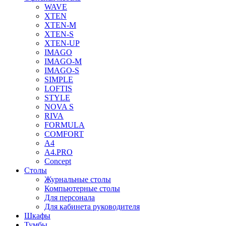
WAVE
XTEN
XTEN-M
XTEN-S
XTEN-UP
IMAGO
IMAGO-M
IMAGO-S
SIMPLE
LOFTIS
STYLE
NOVA S
RIVA
FORMULA
COMFORT
A4
A4.PRO
Concept
Столы
Журнальные столы
Компьютерные столы
Для персонала
Для кабинета руководителя
Шкафы
Тумбы