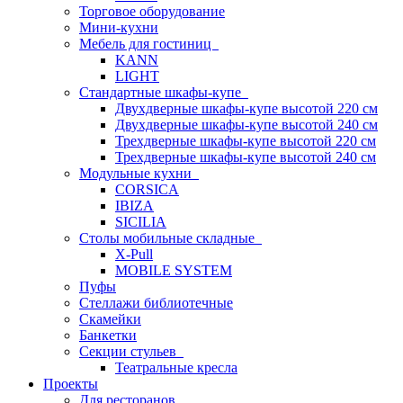
Торговое оборудование
Мини-кухни
Мебель для гостиниц
KANN
LIGHT
Стандартные шкафы-купе
Двухдверные шкафы-купе высотой 220 см
Двухдверные шкафы-купе высотой 240 см
Трехдверные шкафы-купе высотой 220 см
Трехдверные шкафы-купе высотой 240 см
Модульные кухни
CORSICA
IBIZA
SICILIA
Столы мобильные складные
X-Pull
MOBILE SYSTEM
Пуфы
Стеллажи библиотечные
Скамейки
Банкетки
Секции стульев
Театральные кресла
Проекты
Для ресторанов