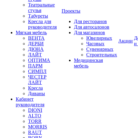
Театральные
стулья
Проекты
Табуреты
Кресла для
Для ресторанов
руководителя
Для автосалонов
Мягкая мебель
Для магазинов
ВЕНТА
Ювелирных
Д
Акции
ДЕРБИ
Часовых
и
ДЮНА
Сувенирных
ЛАЙТ
Строительных
ОПТИМА
Медицинская
ПАРМ
мебель
СИМПЛ
ЧЕСТЕР
ЛАЙТ
Кресла
Диваны
Кабинет
руководителя
DIONI
ALTO
TORR
MORRIS
RAUT
BORN