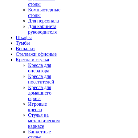
столы
Компьютерные
столы
Для персонала
Для кабинета
руководителя
Шкафы
Тумбы
Вешалки
Стеллажи офисные
Кресла и стулья
Кресла для
оператора
Кресла для
посетителей
Кресла для
домашнего
офиса
Игровые
кресла
Стулья на
металлическом
каркасе
Банкетные
стулья