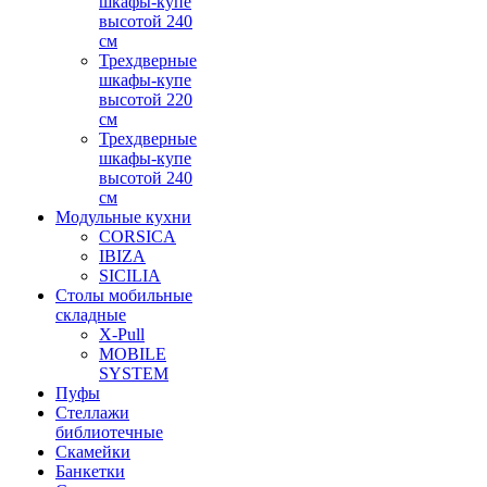
шкафы-купе
высотой 240
см
Трехдверные
шкафы-купе
высотой 220
см
Трехдверные
шкафы-купе
высотой 240
см
Модульные кухни
CORSICA
IBIZA
SICILIA
Столы мобильные
складные
X-Pull
MOBILE
SYSTEM
Пуфы
Стеллажи
библиотечные
Скамейки
Банкетки