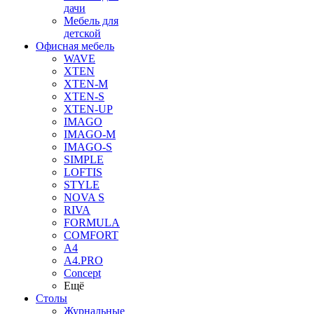
дачи
Мебель для
детской
Офисная мебель
WAVE
XTEN
XTEN-M
XTEN-S
XTEN-UP
IMAGO
IMAGO-M
IMAGO-S
SIMPLE
LOFTIS
STYLE
NOVA S
RIVA
FORMULA
COMFORT
A4
A4.PRO
Concept
Ещё
Столы
Журнальные