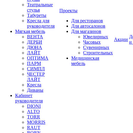
Театральные
стулья
Проекты
Табуреты
Кресла для
Для ресторанов
руководителя
Для автосалонов
Мягкая мебель
Для магазинов
ВЕНТА
Ювелирных
Д
Акции
ДЕРБИ
Часовых
и
ДЮНА
Сувенирных
ЛАЙТ
Строительных
ОПТИМА
Медицинская
ПАРМ
мебель
СИМПЛ
ЧЕСТЕР
ЛАЙТ
Кресла
Диваны
Кабинет
руководителя
DIONI
ALTO
TORR
MORRIS
RAUT
BORN