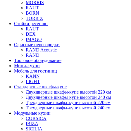
MORRIS
RAUT
BORN
TORR-Z
Стойки ресепшн
RAUT
DEX
IMAGO
Офисные перегородки
RAND Acoustic
RAND
Торговое оборудование
Мини-кухни
Мебель для гостиниц
KANN
LIGHT
Стандартные шкафы-купе
Двухдверные шкафы-купе высотой 220 см
Двухдверные шкафы-купе высотой 240 см
Трехдверные шкафы-купе высотой 220 см
Трехдверные шкафы-купе высотой 240 см
Модульные кухни
CORSICA
IBIZA
SICILIA