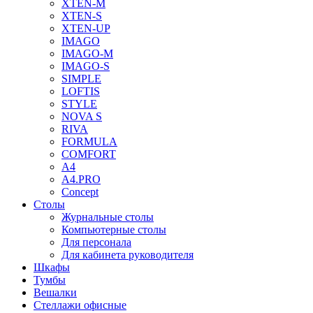
XTEN-M
XTEN-S
XTEN-UP
IMAGO
IMAGO-M
IMAGO-S
SIMPLE
LOFTIS
STYLE
NOVA S
RIVA
FORMULA
COMFORT
A4
A4.PRO
Concept
Столы
Журнальные столы
Компьютерные столы
Для персонала
Для кабинета руководителя
Шкафы
Тумбы
Вешалки
Стеллажи офисные