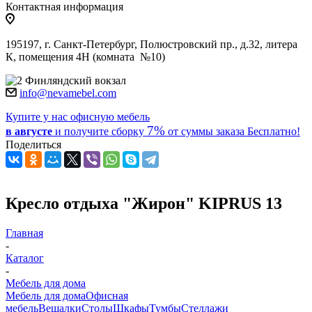
Контактная информация
195197, г. Санкт-Петербург, Полюстровский пр., д.32, литера
К, помещения 4Н (комната №10)
Финляндский вокзал
info@nevamebel.com
Купите у нас офисную мебель
7%
в августе
и получите
сборку
от суммы заказа
Бесплатно!
Поделиться
Кресло отдыха "Жирон" KIPRUS 13
Главная
-
Каталог
-
Мебель для дома
Мебель для дома
Офисная
мебель
Вешалки
Столы
Шкафы
Тумбы
Стеллажи