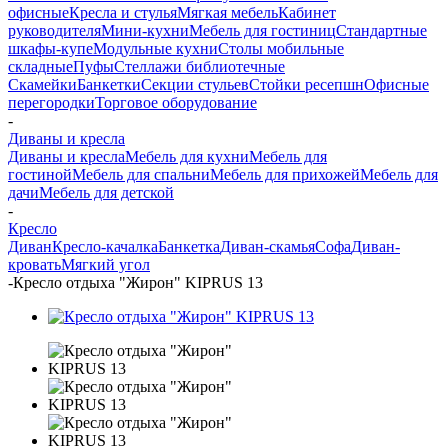
офисные
Кресла и стулья
Мягкая мебель
Кабинет
руководителя
Мини-кухни
Мебель для гостиниц
Стандартные
шкафы-купе
Модульные кухни
Столы мобильные
складные
Пуфы
Стеллажи библиотечные
Скамейки
Банкетки
Секции стульев
Стойки ресепшн
Офисные
перегородки
Торговое оборудование
-
Диваны и кресла
Диваны и кресла
Мебель для кухни
Мебель для
гостиной
Мебель для спальни
Мебель для прихожей
Мебель для
дачи
Мебель для детской
-
Кресло
Диван
Кресло-качалка
Банкетка
Диван-скамья
Софа
Диван-
кровать
Мягкий угол
-
Кресло отдыха "Жирон" KIPRUS 13