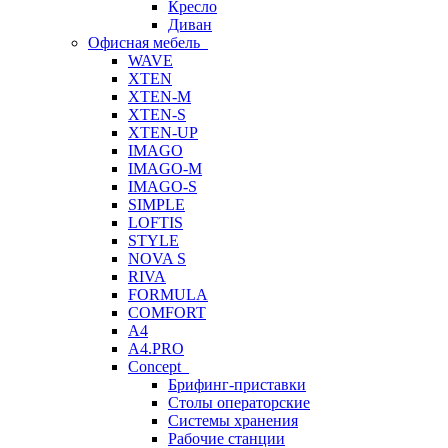
Кресло
Диван
Офисная мебель
WAVE
XTEN
XTEN-M
XTEN-S
XTEN-UP
IMAGO
IMAGO-M
IMAGO-S
SIMPLE
LOFTIS
STYLE
NOVA S
RIVA
FORMULA
COMFORT
A4
A4.PRO
Concept
Брифинг-приставки
Столы операторские
Системы хранения
Рабочие станции