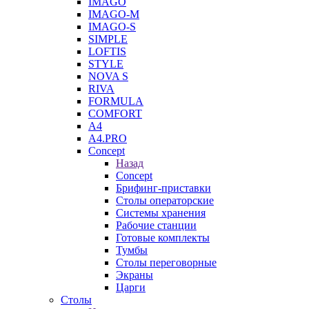
IMAGO
IMAGO-M
IMAGO-S
SIMPLE
LOFTIS
STYLE
NOVA S
RIVA
FORMULA
COMFORT
A4
A4.PRO
Concept
Назад
Concept
Брифинг-приставки
Столы операторские
Системы хранения
Рабочие станции
Готовые комплекты
Тумбы
Столы переговорные
Экраны
Царги
Столы