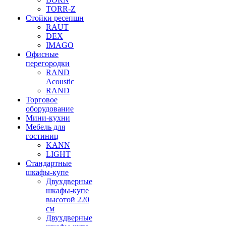
TORR-Z
Стойки ресепшн
RAUT
DEX
IMAGO
Офисные
перегородки
RAND
Acoustic
RAND
Торговое
оборудование
Мини-кухни
Мебель для
гостиниц
KANN
LIGHT
Стандартные
шкафы-купе
Двухдверные
шкафы-купе
высотой 220
см
Двухдверные