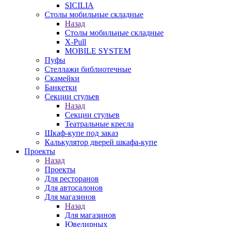
SICILIA
Столы мобильные складные
Назад
Столы мобильные складные
X-Pull
MOBILE SYSTEM
Пуфы
Стеллажи библиотечные
Скамейки
Банкетки
Секции стульев
Назад
Секции стульев
Театральные кресла
Шкаф-купе под заказ
Калькулятор дверей шкафа-купе
Проекты
Назад
Проекты
Для ресторанов
Для автосалонов
Для магазинов
Назад
Для магазинов
Ювелирных