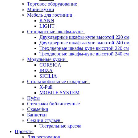
Торговое оборудование
Мини-кухни
Мебель для гостиниц
KANN
LIGHT
Стандартные шкафы-купе
Двухдверные шкафы-купе высотой 220 см
Двухдверные шкафы-купе высотой 240 см
Трехдверные шкафы-купе высотой 220 см
Трехдверные шкафы-купе высотой 240 см
Модульные кухни
CORSICA
IBIZA
SICILIA
Столы мобильные складные
X-Pull
MOBILE SYSTEM
Пуфы
Стеллажи библиотечные
Скамейки
Банкетки
Секции стульев
Театральные кресла
Проекты
Для ресторанов