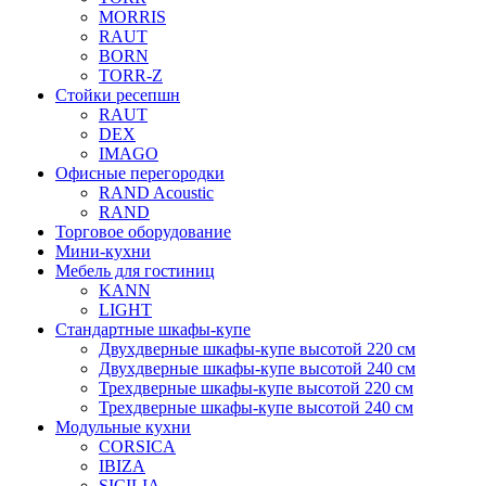
MORRIS
RAUT
BORN
TORR-Z
Стойки ресепшн
RAUT
DEX
IMAGO
Офисные перегородки
RAND Acoustic
RAND
Торговое оборудование
Мини-кухни
Мебель для гостиниц
KANN
LIGHT
Стандартные шкафы-купе
Двухдверные шкафы-купе высотой 220 см
Двухдверные шкафы-купе высотой 240 см
Трехдверные шкафы-купе высотой 220 см
Трехдверные шкафы-купе высотой 240 см
Модульные кухни
CORSICA
IBIZA
SICILIA