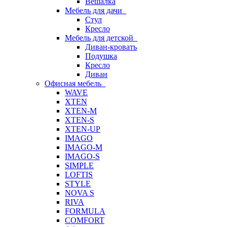
Вешалка
Мебель для дачи
Стул
Кресло
Мебель для детской
Диван-кровать
Подушка
Кресло
Диван
Офисная мебель
WAVE
XTEN
XTEN-M
XTEN-S
XTEN-UP
IMAGO
IMAGO-M
IMAGO-S
SIMPLE
LOFTIS
STYLE
NOVA S
RIVA
FORMULA
COMFORT