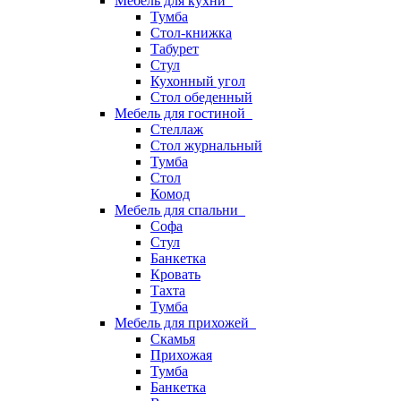
Мебель для кухни
Тумба
Стол-книжка
Табурет
Стул
Кухонный угол
Стол обеденный
Мебель для гостиной
Стеллаж
Стол журнальный
Тумба
Стол
Комод
Мебель для спальни
Софа
Стул
Банкетка
Кровать
Тахта
Тумба
Мебель для прихожей
Скамья
Прихожая
Тумба
Банкетка