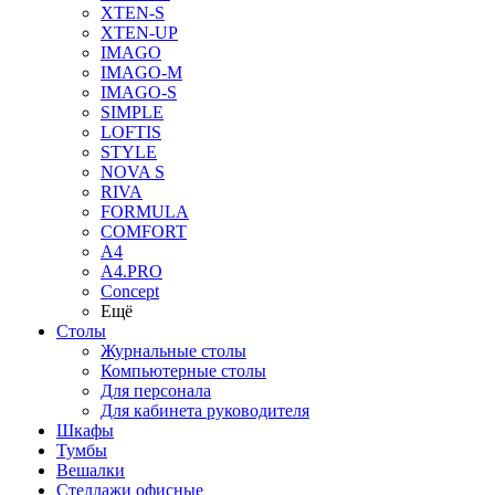
XTEN-S
XTEN-UP
IMAGO
IMAGO-M
IMAGO-S
SIMPLE
LOFTIS
STYLE
NOVA S
RIVA
FORMULA
COMFORT
A4
A4.PRO
Concept
Ещё
Столы
Журнальные столы
Компьютерные столы
Для персонала
Для кабинета руководителя
Шкафы
Тумбы
Вешалки
Стеллажи офисные