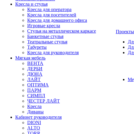
Кресла и стулья
Кресла для оператора
Кресла для посетителей
Кресла для домашнего офиса
Игровые кресла
Стулья на металлическом каркасе
Проекты
Банкетные стулья
Театральные стулья
Дл
Табуреты
Дл
Кресла для руководителя
Дл
Мягкая мебель
ВЕНТА
ДЕРБИ
ДЮНА
ЛАЙТ
Ме
ОПТИМА
ПАРМ
СИМПЛ
ЧЕСТЕР ЛАЙТ
Кресла
Диваны
Кабинет руководителя
DIONI
ALTO
TORR