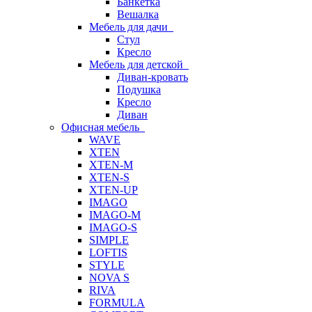
Банкетка
Вешалка
Мебель для дачи
Стул
Кресло
Мебель для детской
Диван-кровать
Подушка
Кресло
Диван
Офисная мебель
WAVE
XTEN
XTEN-M
XTEN-S
XTEN-UP
IMAGO
IMAGO-M
IMAGO-S
SIMPLE
LOFTIS
STYLE
NOVA S
RIVA
FORMULA