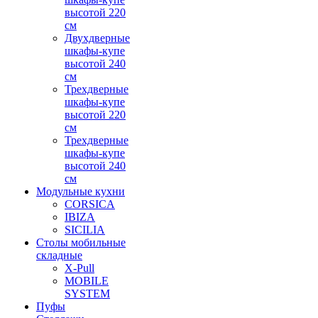
высотой 220
см
Двухдверные
шкафы-купе
высотой 240
см
Трехдверные
шкафы-купе
высотой 220
см
Трехдверные
шкафы-купе
высотой 240
см
Модульные кухни
CORSICA
IBIZA
SICILIA
Столы мобильные
складные
X-Pull
MOBILE
SYSTEM
Пуфы