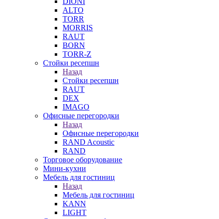
DIONI
ALTO
TORR
MORRIS
RAUT
BORN
TORR-Z
Стойки ресепшн
Назад
Стойки ресепшн
RAUT
DEX
IMAGO
Офисные перегородки
Назад
Офисные перегородки
RAND Acoustic
RAND
Торговое оборудование
Мини-кухни
Мебель для гостиниц
Назад
Мебель для гостиниц
KANN
LIGHT