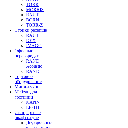
TORR
MORRIS
RAUT
BORN
TORR-Z
Стойки ресепшн
RAUT
DEX
IMAGO
Офисные
перегородки
RAND
Acoustic
RAND
Торговое
оборудование
Мини-кухни
Мебель для
гостиниц
KANN
LIGHT
Стандартные
шкафы-купе
Двухдверные
шкафы-купе