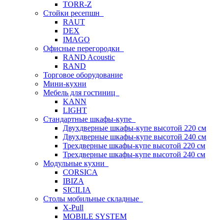
TORR-Z
Стойки ресепшн
RAUT
DEX
IMAGO
Офисные перегородки
RAND Acoustic
RAND
Торговое оборудование
Мини-кухни
Мебель для гостиниц
KANN
LIGHT
Стандартные шкафы-купе
Двухдверные шкафы-купе высотой 220 см
Двухдверные шкафы-купе высотой 240 см
Трехдверные шкафы-купе высотой 220 см
Трехдверные шкафы-купе высотой 240 см
Модульные кухни
CORSICA
IBIZA
SICILIA
Столы мобильные складные
X-Pull
MOBILE SYSTEM