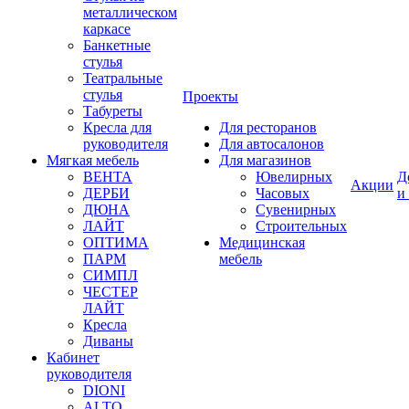
металлическом
каркасе
Банкетные
стулья
Театральные
стулья
Проекты
Табуреты
Кресла для
Для ресторанов
руководителя
Для автосалонов
Мягкая мебель
Для магазинов
ВЕНТА
Ювелирных
Д
Акции
ДЕРБИ
Часовых
и
ДЮНА
Сувенирных
ЛАЙТ
Строительных
ОПТИМА
Медицинская
ПАРМ
мебель
СИМПЛ
ЧЕСТЕР
ЛАЙТ
Кресла
Диваны
Кабинет
руководителя
DIONI
ALTO