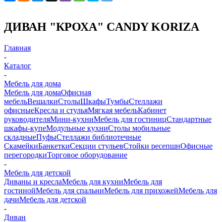
ДИВАН "КРОХА" CANDY KORIZA
Главная
-
Каталог
-
Мебель для дома
Мебель для дома
Офисная
мебель
Вешалки
Столы
Шкафы
Тумбы
Стеллажи
офисные
Кресла и стулья
Мягкая мебель
Кабинет
руководителя
Мини-кухни
Мебель для гостиниц
Стандартные
шкафы-купе
Модульные кухни
Столы мобильные
складные
Пуфы
Стеллажи библиотечные
Скамейки
Банкетки
Секции стульев
Стойки ресепшн
Офисные
перегородки
Торговое оборудование
-
Мебель для детской
Диваны и кресла
Мебель для кухни
Мебель для
гостиной
Мебель для спальни
Мебель для прихожей
Мебель для
дачи
Мебель для детской
-
Диван