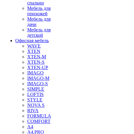
спальни
Мебель для
прихожей
Мебель для
дачи
Мебель для
детской
Офисная мебель
WAVE
XTEN
XTEN-M
XTEN-S
XTEN-UP
IMAGO
IMAGO-M
IMAGO-S
SIMPLE
LOFTIS
STYLE
NOVA S
RIVA
FORMULA
COMFORT
A4
A4.PRO