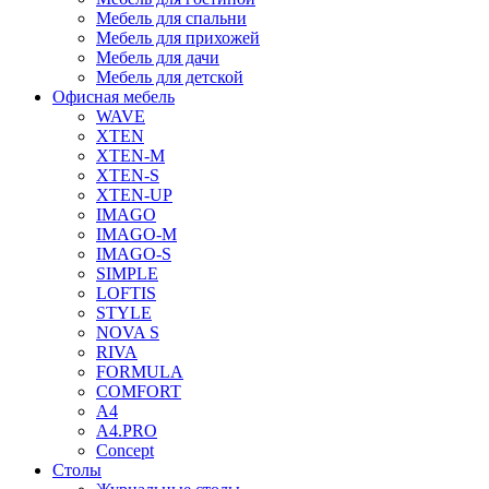
Мебель для спальни
Мебель для прихожей
Мебель для дачи
Мебель для детской
Офисная мебель
WAVE
XTEN
XTEN-M
XTEN-S
XTEN-UP
IMAGO
IMAGO-M
IMAGO-S
SIMPLE
LOFTIS
STYLE
NOVA S
RIVA
FORMULA
COMFORT
A4
A4.PRO
Concept
Столы