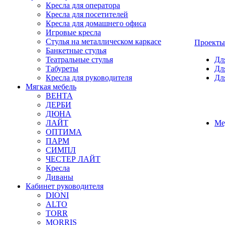
Кресла для оператора
Кресла для посетителей
Кресла для домашнего офиса
Игровые кресла
Стулья на металлическом каркасе
Проекты
Банкетные стулья
Театральные стулья
Дл
Табуреты
Дл
Кресла для руководителя
Дл
Мягкая мебель
ВЕНТА
ДЕРБИ
ДЮНА
ЛАЙТ
Ме
ОПТИМА
ПАРМ
СИМПЛ
ЧЕСТЕР ЛАЙТ
Кресла
Диваны
Кабинет руководителя
DIONI
ALTO
TORR
MORRIS