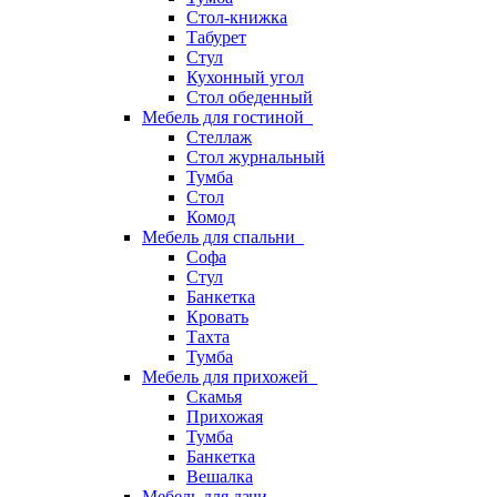
Стол-книжка
Табурет
Стул
Кухонный угол
Стол обеденный
Мебель для гостиной
Стеллаж
Стол журнальный
Тумба
Стол
Комод
Мебель для спальни
Софа
Стул
Банкетка
Кровать
Тахта
Тумба
Мебель для прихожей
Скамья
Прихожая
Тумба
Банкетка
Вешалка
Мебель для дачи