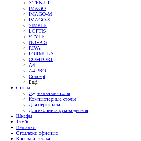
XTEN-UP
IMAGO
IMAGO-M
IMAGO-S
SIMPLE
LOFTIS
STYLE
NOVA S
RIVA
FORMULA
COMFORT
A4
A4.PRO
Concept
Ещё
Столы
Журнальные столы
Компьютерные столы
Для персонала
Для кабинета руководителя
Шкафы
Тумбы
Вешалки
Стеллажи офисные
Кресла и стулья