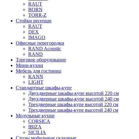
RAUT
BORN
TORR-Z
Стойки ресепшн
RAUT
DEX
IMAGO
Офисные перегородки
RAND Acoustic
RAND
Торговое оборудование
Мини-кухни
Мебель для гостиниц
KANN
LIGHT
Стандартные шкафы-купе
Двухдверные шкафы-купе высотой 220 см
Двухдверные шкафы-купе высотой 240 см
Трехдверные шкафы-купе высотой 220 см
Трехдверные шкафы-купе высотой 240 см
Модульные кухни
CORSICA
IBIZA
SICILIA
Столы мобильные складные