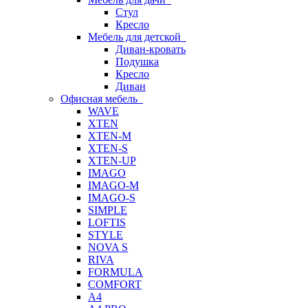
Стул
Кресло
Мебель для детской
Диван-кровать
Подушка
Кресло
Диван
Офисная мебель
WAVE
XTEN
XTEN-M
XTEN-S
XTEN-UP
IMAGO
IMAGO-M
IMAGO-S
SIMPLE
LOFTIS
STYLE
NOVA S
RIVA
FORMULA
COMFORT
A4