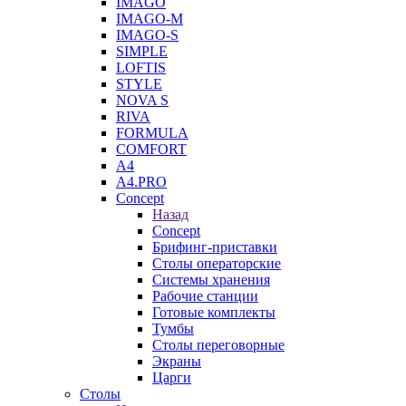
IMAGO
IMAGO-M
IMAGO-S
SIMPLE
LOFTIS
STYLE
NOVA S
RIVA
FORMULA
COMFORT
A4
A4.PRO
Concept
Назад
Concept
Брифинг-приставки
Столы операторские
Системы хранения
Рабочие станции
Готовые комплекты
Тумбы
Столы переговорные
Экраны
Царги
Столы