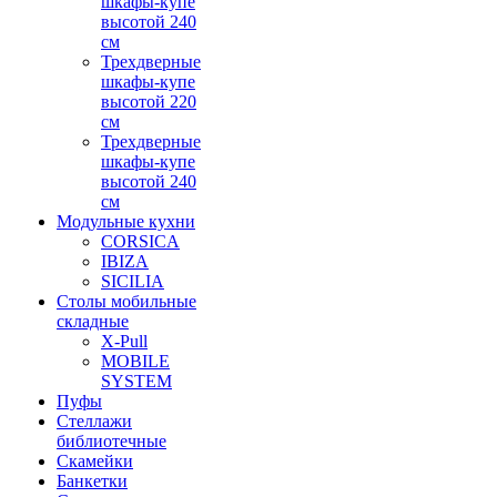
шкафы-купе
высотой 240
см
Трехдверные
шкафы-купе
высотой 220
см
Трехдверные
шкафы-купе
высотой 240
см
Модульные кухни
CORSICA
IBIZA
SICILIA
Столы мобильные
складные
X-Pull
MOBILE
SYSTEM
Пуфы
Стеллажи
библиотечные
Скамейки
Банкетки