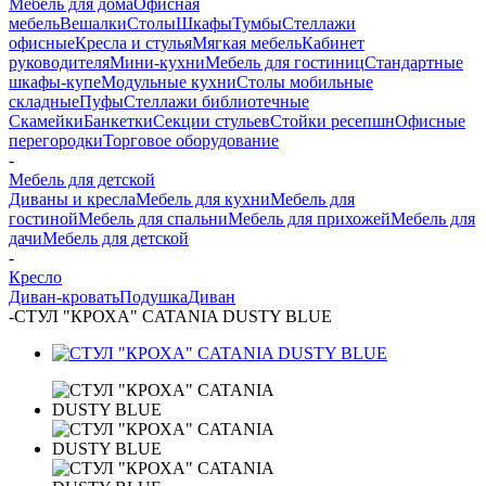
Мебель для дома
Офисная
мебель
Вешалки
Столы
Шкафы
Тумбы
Стеллажи
офисные
Кресла и стулья
Мягкая мебель
Кабинет
руководителя
Мини-кухни
Мебель для гостиниц
Стандартные
шкафы-купе
Модульные кухни
Столы мобильные
складные
Пуфы
Стеллажи библиотечные
Скамейки
Банкетки
Секции стульев
Стойки ресепшн
Офисные
перегородки
Торговое оборудование
-
Мебель для детской
Диваны и кресла
Мебель для кухни
Мебель для
гостиной
Мебель для спальни
Мебель для прихожей
Мебель для
дачи
Мебель для детской
-
Кресло
Диван-кровать
Подушка
Диван
-
СТУЛ "КРОХА" CATANIA DUSTY BLUE