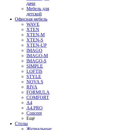
дачи
Мебель для
детской
Офисная мебель
WAVE
XTEN
XTEN-M
XTEN-S
XTEN-UP
IMAGO
IMAGO-M
IMAGO-S
SIMPLE
LOFTIS
STYLE
NOVA S
RIVA
FORMULA
COMFORT
A4
A4.PRO
Concept
Ещё
Столы
Журнальные