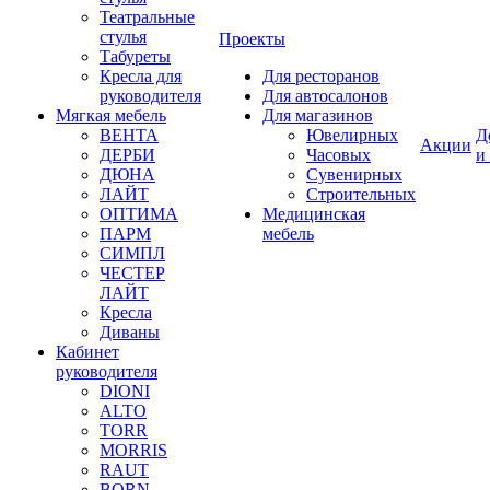
Театральные
стулья
Проекты
Табуреты
Кресла для
Для ресторанов
руководителя
Для автосалонов
Мягкая мебель
Для магазинов
ВЕНТА
Ювелирных
Д
Акции
ДЕРБИ
Часовых
и
ДЮНА
Сувенирных
ЛАЙТ
Строительных
ОПТИМА
Медицинская
ПАРМ
мебель
СИМПЛ
ЧЕСТЕР
ЛАЙТ
Кресла
Диваны
Кабинет
руководителя
DIONI
ALTO
TORR
MORRIS
RAUT
BORN