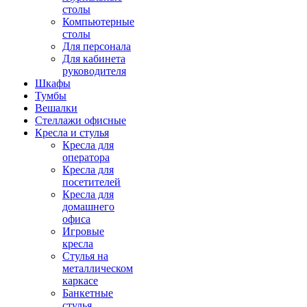
столы
Компьютерные
столы
Для персонала
Для кабинета
руководителя
Шкафы
Тумбы
Вешалки
Стеллажи офисные
Кресла и стулья
Кресла для
оператора
Кресла для
посетителей
Кресла для
домашнего
офиса
Игровые
кресла
Стулья на
металлическом
каркасе
Банкетные
стулья