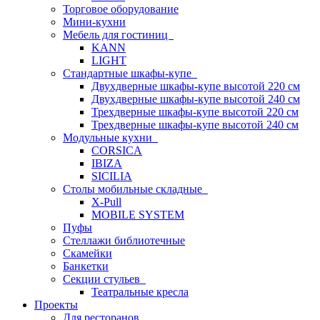
Торговое оборудование
Мини-кухни
Мебель для гостиниц
KANN
LIGHT
Стандартные шкафы-купе
Двухдверные шкафы-купе высотой 220 см
Двухдверные шкафы-купе высотой 240 см
Трехдверные шкафы-купе высотой 220 см
Трехдверные шкафы-купе высотой 240 см
Модульные кухни
CORSICA
IBIZA
SICILIA
Столы мобильные складные
X-Pull
MOBILE SYSTEM
Пуфы
Стеллажи библиотечные
Скамейки
Банкетки
Секции стульев
Театральные кресла
Проекты
Для ресторанов