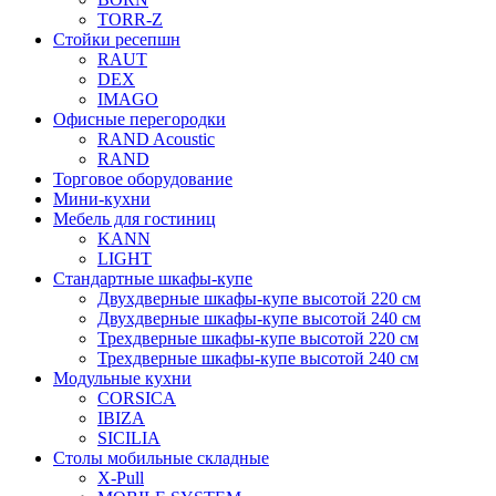
TORR-Z
Стойки ресепшн
RAUT
DEX
IMAGO
Офисные перегородки
RAND Acoustic
RAND
Торговое оборудование
Мини-кухни
Мебель для гостиниц
KANN
LIGHT
Стандартные шкафы-купе
Двухдверные шкафы-купе высотой 220 см
Двухдверные шкафы-купе высотой 240 см
Трехдверные шкафы-купе высотой 220 см
Трехдверные шкафы-купе высотой 240 см
Модульные кухни
CORSICA
IBIZA
SICILIA
Столы мобильные складные
X-Pull