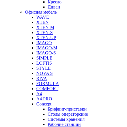
Кресло
Диван
Офисная мебель
WAVE
XTEN
XTEN-M
XTEN-S
XTEN-UP
IMAGO
IMAGO-M
IMAGO-S
SIMPLE
LOFTIS
STYLE
NOVA S
RIVA
FORMULA
COMFORT
A4
A4.PRO
Concept
Брифинг-приставки
Столы операторские
Системы хранения
Рабочие станции