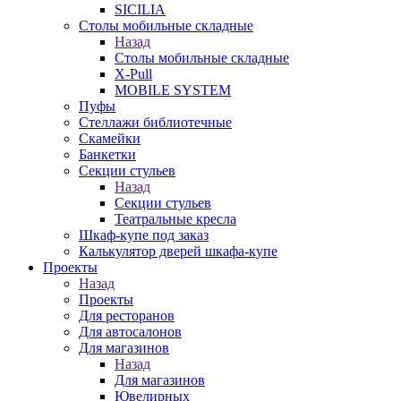
SICILIA
Столы мобильные складные
Назад
Столы мобильные складные
X-Pull
MOBILE SYSTEM
Пуфы
Стеллажи библиотечные
Скамейки
Банкетки
Секции стульев
Назад
Секции стульев
Театральные кресла
Шкаф-купе под заказ
Калькулятор дверей шкафа-купе
Проекты
Назад
Проекты
Для ресторанов
Для автосалонов
Для магазинов
Назад
Для магазинов
Ювелирных