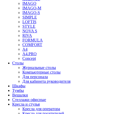
IMAGO
IMAGO-M
IMAGO-S
SIMPLE
LOFTIS
STYLE
NOVA S
RIVA
FORMULA
COMFORT
A4
A4.PRO
Concept
Столы
Журнальные столы
Компьютерные столы
Для персонала
Для кабинета руководителя
Шкафы
Тумбы
Вешалки
Стеллажи офисные
Кресла и стулья
Кресла для оператора
Кресла для посетителей