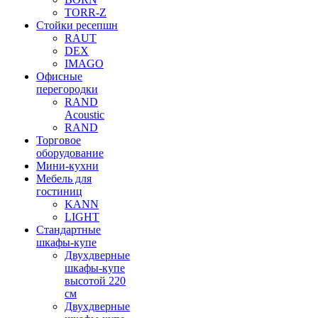
TORR-Z
Стойки ресепшн
RAUT
DEX
IMAGO
Офисные
перегородки
RAND
Acoustic
RAND
Торговое
оборудование
Мини-кухни
Мебель для
гостиниц
KANN
LIGHT
Стандартные
шкафы-купе
Двухдверные
шкафы-купе
высотой 220
см
Двухдверные