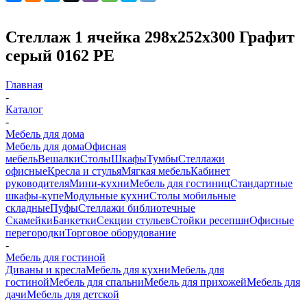
Стеллаж 1 ячейка 298х252х300 Графит
серый 0162 РЕ
Главная
-
Каталог
-
Мебель для дома
Мебель для дома
Офисная
мебель
Вешалки
Столы
Шкафы
Тумбы
Стеллажи
офисные
Кресла и стулья
Мягкая мебель
Кабинет
руководителя
Мини-кухни
Мебель для гостиниц
Стандартные
шкафы-купе
Модульные кухни
Столы мобильные
складные
Пуфы
Стеллажи библиотечные
Скамейки
Банкетки
Секции стульев
Стойки ресепшн
Офисные
перегородки
Торговое оборудование
-
Мебель для гостиной
Диваны и кресла
Мебель для кухни
Мебель для
гостиной
Мебель для спальни
Мебель для прихожей
Мебель для
дачи
Мебель для детской
-