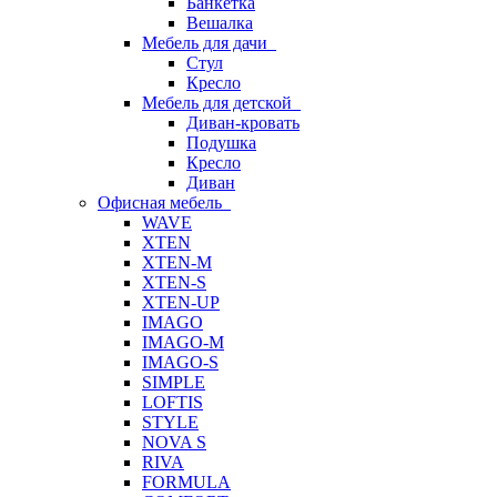
Банкетка
Вешалка
Мебель для дачи
Стул
Кресло
Мебель для детской
Диван-кровать
Подушка
Кресло
Диван
Офисная мебель
WAVE
XTEN
XTEN-M
XTEN-S
XTEN-UP
IMAGO
IMAGO-M
IMAGO-S
SIMPLE
LOFTIS
STYLE
NOVA S
RIVA
FORMULA