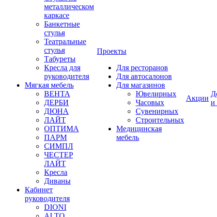
металлическом
каркасе
Банкетные
стулья
Театральные
стулья
Проекты
Табуреты
Кресла для
Для ресторанов
руководителя
Для автосалонов
Мягкая мебель
Для магазинов
ВЕНТА
Ювелирных
Д
Акции
ДЕРБИ
Часовых
и
ДЮНА
Сувенирных
ЛАЙТ
Строительных
ОПТИМА
Медицинская
ПАРМ
мебель
СИМПЛ
ЧЕСТЕР
ЛАЙТ
Кресла
Диваны
Кабинет
руководителя
DIONI
ALTO