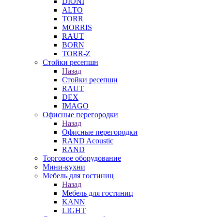
DIONI
ALTO
TORR
MORRIS
RAUT
BORN
TORR-Z
Стойки ресепшн
Назад
Стойки ресепшн
RAUT
DEX
IMAGO
Офисные перегородки
Назад
Офисные перегородки
RAND Acoustic
RAND
Торговое оборудование
Мини-кухни
Мебель для гостиниц
Назад
Мебель для гостиниц
KANN
LIGHT