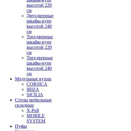
высотой 220
см
Двухдверные
шкафы-купе
высотой 240
см
Трехдверные
шкафы-купе
высотой 220
см
Трехдверные
шкафы-купе
высотой 240
см
Модульные кухни
CORSICA
IBIZA
SICILIA
Столы мобильные
складные
X-Pull
MOBILE
SYSTEM
Пуфы