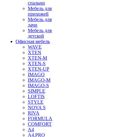
спальни
Мебель для
прихожей
Мебель для
дачи
Мебель для
детской
Офисная мебель
WAVE
XTEN
XTEN-M
XTEN-S
XTEN-UP
IMAGO
IMAGO-M
IMAGO-S
SIMPLE
LOFTIS
STYLE
NOVA S
RIVA
FORMULA
COMFORT
A4
A4.PRO