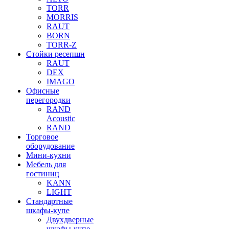
TORR
MORRIS
RAUT
BORN
TORR-Z
Стойки ресепшн
RAUT
DEX
IMAGO
Офисные
перегородки
RAND
Acoustic
RAND
Торговое
оборудование
Мини-кухни
Мебель для
гостиниц
KANN
LIGHT
Стандартные
шкафы-купе
Двухдверные
шкафы-купе