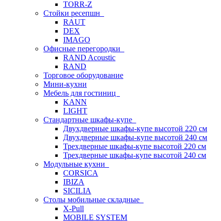
TORR-Z
Стойки ресепшн
RAUT
DEX
IMAGO
Офисные перегородки
RAND Acoustic
RAND
Торговое оборудование
Мини-кухни
Мебель для гостиниц
KANN
LIGHT
Стандартные шкафы-купе
Двухдверные шкафы-купе высотой 220 см
Двухдверные шкафы-купе высотой 240 см
Трехдверные шкафы-купе высотой 220 см
Трехдверные шкафы-купе высотой 240 см
Модульные кухни
CORSICA
IBIZA
SICILIA
Столы мобильные складные
X-Pull
MOBILE SYSTEM