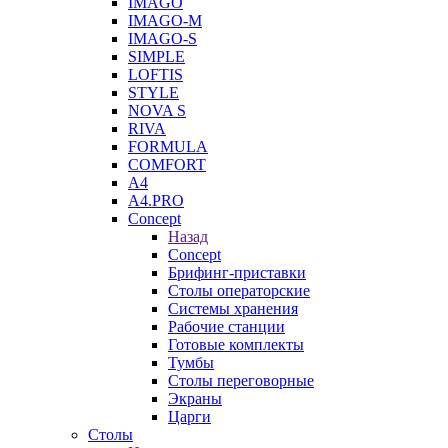
IMAGO
IMAGO-M
IMAGO-S
SIMPLE
LOFTIS
STYLE
NOVA S
RIVA
FORMULA
COMFORT
A4
A4.PRO
Concept
Назад
Concept
Брифинг-приставки
Столы операторские
Системы хранения
Рабочие станции
Готовые комплекты
Тумбы
Столы переговорные
Экраны
Царги
Столы