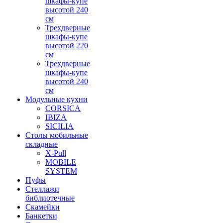
шкафы-купе
высотой 240
см
Трехдверные
шкафы-купе
высотой 220
см
Трехдверные
шкафы-купе
высотой 240
см
Модульные кухни
CORSICA
IBIZA
SICILIA
Столы мобильные
складные
X-Pull
MOBILE
SYSTEM
Пуфы
Стеллажи
библиотечные
Скамейки
Банкетки