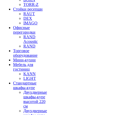
TORR-Z
Стойки ресепшн
RAUT
DEX
IMAGO
Офисные
перегородки
RAND
Acoustic
RAND
Торговое
оборудование
Мини-кухни
Мебель для
гостиниц
KANN
LIGHT
Стандартные
шкафы-купе
Двухдверные
шкафы-купе
высотой 220
см
Двухдверные