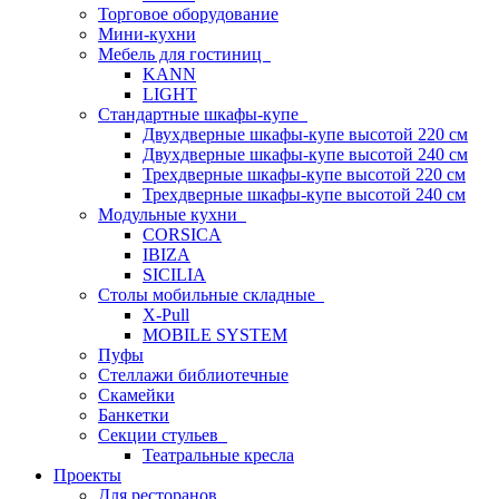
Торговое оборудование
Мини-кухни
Мебель для гостиниц
KANN
LIGHT
Стандартные шкафы-купе
Двухдверные шкафы-купе высотой 220 см
Двухдверные шкафы-купе высотой 240 см
Трехдверные шкафы-купе высотой 220 см
Трехдверные шкафы-купе высотой 240 см
Модульные кухни
CORSICA
IBIZA
SICILIA
Столы мобильные складные
X-Pull
MOBILE SYSTEM
Пуфы
Стеллажи библиотечные
Скамейки
Банкетки
Секции стульев
Театральные кресла
Проекты
Для ресторанов