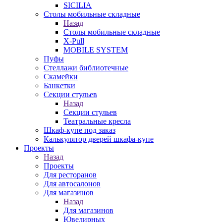
SICILIA
Столы мобильные складные
Назад
Столы мобильные складные
X-Pull
MOBILE SYSTEM
Пуфы
Стеллажи библиотечные
Скамейки
Банкетки
Секции стульев
Назад
Секции стульев
Театральные кресла
Шкаф-купе под заказ
Калькулятор дверей шкафа-купе
Проекты
Назад
Проекты
Для ресторанов
Для автосалонов
Для магазинов
Назад
Для магазинов
Ювелирных