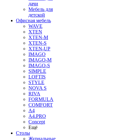
дачи
Мебель для
детской
Офисная мебель
WAVE
XTEN
XTEN-M
XTEN-S
XTEN-UP
IMAGO
IMAGO-M
IMAGO-S
SIMPLE
LOFTIS
STYLE
NOVA S
RIVA
FORMULA
COMFORT
A4
A4.PRO
Concept
Ещё
Столы
Журнальные