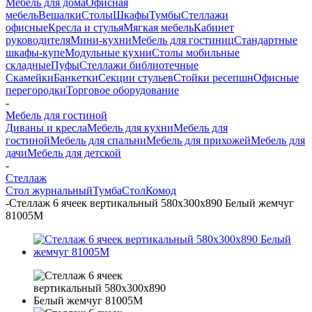
Мебель для дома
Офисная
мебель
Вешалки
Столы
Шкафы
Тумбы
Стеллажи
офисные
Кресла и стулья
Мягкая мебель
Кабинет
руководителя
Мини-кухни
Мебель для гостиниц
Стандартные
шкафы-купе
Модульные кухни
Столы мобильные
складные
Пуфы
Стеллажи библиотечные
Скамейки
Банкетки
Секции стульев
Стойки ресепшн
Офисные
перегородки
Торговое оборудование
-
Мебель для гостиной
Диваны и кресла
Мебель для кухни
Мебель для
гостиной
Мебель для спальни
Мебель для прихожей
Мебель для
дачи
Мебель для детской
-
Стеллаж
Стол журнальный
Тумба
Стол
Комод
-
Стеллаж 6 ячеек вертикальный 580х300х890 Белый жемчуг
81005М