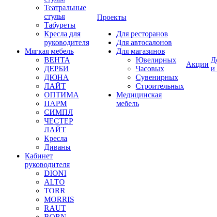
Театральные
стулья
Проекты
Табуреты
Кресла для
Для ресторанов
руководителя
Для автосалонов
Мягкая мебель
Для магазинов
ВЕНТА
Ювелирных
Д
Акции
ДЕРБИ
Часовых
и
ДЮНА
Сувенирных
ЛАЙТ
Строительных
ОПТИМА
Медицинская
ПАРМ
мебель
СИМПЛ
ЧЕСТЕР
ЛАЙТ
Кресла
Диваны
Кабинет
руководителя
DIONI
ALTO
TORR
MORRIS
RAUT
BORN