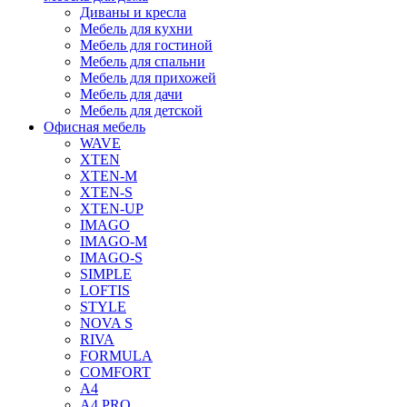
Диваны и кресла
Мебель для кухни
Мебель для гостиной
Мебель для спальни
Мебель для прихожей
Мебель для дачи
Мебель для детской
Офисная мебель
WAVE
XTEN
XTEN-M
XTEN-S
XTEN-UP
IMAGO
IMAGO-M
IMAGO-S
SIMPLE
LOFTIS
STYLE
NOVA S
RIVA
FORMULA
COMFORT
A4
A4.PRO