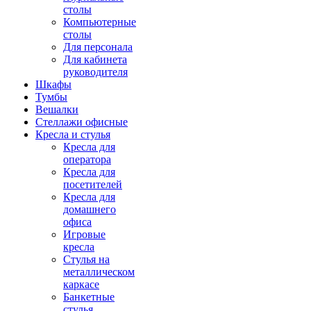
столы
Компьютерные
столы
Для персонала
Для кабинета
руководителя
Шкафы
Тумбы
Вешалки
Стеллажи офисные
Кресла и стулья
Кресла для
оператора
Кресла для
посетителей
Кресла для
домашнего
офиса
Игровые
кресла
Стулья на
металлическом
каркасе
Банкетные
стулья