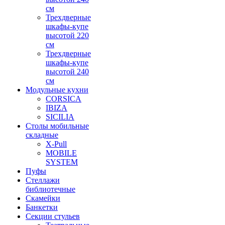
см
Трехдверные
шкафы-купе
высотой 220
см
Трехдверные
шкафы-купе
высотой 240
см
Модульные кухни
CORSICA
IBIZA
SICILIA
Столы мобильные
складные
X-Pull
MOBILE
SYSTEM
Пуфы
Стеллажи
библиотечные
Скамейки
Банкетки
Секции стульев