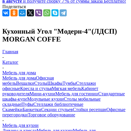
7%
в августе
и получите
сборку
от суммы заказа
Бесплатно!
Поделиться
Кухонный Угол "Модерн-4"(ЛДСП)
MORGAN COFFE
Главная
-
Каталог
-
Мебель для дома
Мебель для дома
Офисная
мебель
Вешалки
Столы
Шкафы
Тумбы
Стеллажи
офисные
Кресла и стулья
Мягкая мебель
Кабинет
руководителя
Мини-кухни
Мебель для гостиниц
Стандартные
шкафы-купе
Модульные кухни
Столы мобильные
складные
Пуфы
Стеллажи библиотечные
Скамейки
Банкетки
Секции стульев
Стойки ресепшн
Офисные
перегородки
Торговое оборудование
-
Мебель для кухни
Диваны и кресла
Мебель для кухни
Мебель для