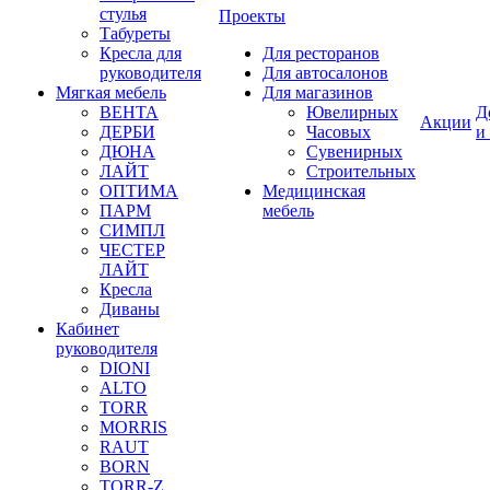
стулья
Проекты
Табуреты
Кресла для
Для ресторанов
руководителя
Для автосалонов
Мягкая мебель
Для магазинов
ВЕНТА
Ювелирных
Д
Акции
ДЕРБИ
Часовых
и
ДЮНА
Сувенирных
ЛАЙТ
Строительных
ОПТИМА
Медицинская
ПАРМ
мебель
СИМПЛ
ЧЕСТЕР
ЛАЙТ
Кресла
Диваны
Кабинет
руководителя
DIONI
ALTO
TORR
MORRIS
RAUT
BORN
TORR-Z