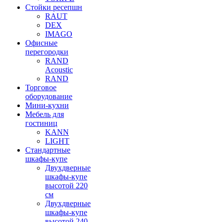
Стойки ресепшн
RAUT
DEX
IMAGO
Офисные
перегородки
RAND
Acoustic
RAND
Торговое
оборудование
Мини-кухни
Мебель для
гостиниц
KANN
LIGHT
Стандартные
шкафы-купе
Двухдверные
шкафы-купе
высотой 220
см
Двухдверные
шкафы-купе
высотой 240