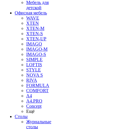
Мебель для
детской
Офисная мебель
WAVE
XTEN
XTEN-M
XTEN-S
XTEN-UP
IMAGO
IMAGO-M
IMAGO-S
SIMPLE
LOFTIS
STYLE
NOVA S
RIVA
FORMULA
COMFORT
A4
A4.PRO
Concept
Ещё
Столы
Журнальные
столы