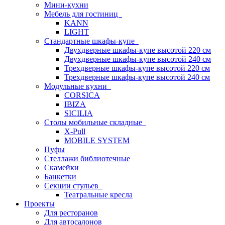
Мини-кухни
Мебель для гостиниц
KANN
LIGHT
Стандартные шкафы-купе
Двухдверные шкафы-купе высотой 220 см
Двухдверные шкафы-купе высотой 240 см
Трехдверные шкафы-купе высотой 220 см
Трехдверные шкафы-купе высотой 240 см
Модульные кухни
CORSICA
IBIZA
SICILIA
Столы мобильные складные
X-Pull
MOBILE SYSTEM
Пуфы
Стеллажи библиотечные
Скамейки
Банкетки
Секции стульев
Театральные кресла
Проекты
Для ресторанов
Для автосалонов