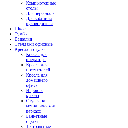
Компьютерные
столы
Для персонала
Для кабинета
руководителя
Шкафы
Тумбы
Вешалки
Стеллажи офисные
Кресла и стулья
Кресла для
оператора
Кресла для
посетителей
Кресла для
домашнего
офиса
Игровые
кресла
Стулья на
металлическом
каркасе
Банкетные
стулья
Театральные