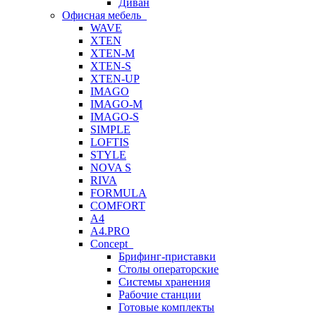
Диван
Офисная мебель
WAVE
XTEN
XTEN-M
XTEN-S
XTEN-UP
IMAGO
IMAGO-M
IMAGO-S
SIMPLE
LOFTIS
STYLE
NOVA S
RIVA
FORMULA
COMFORT
A4
A4.PRO
Concept
Брифинг-приставки
Столы операторские
Системы хранения
Рабочие станции
Готовые комплекты