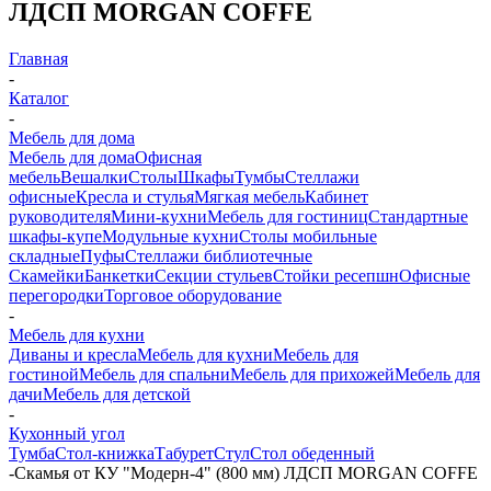
ЛДСП MORGAN COFFE
Главная
-
Каталог
-
Мебель для дома
Мебель для дома
Офисная
мебель
Вешалки
Столы
Шкафы
Тумбы
Стеллажи
офисные
Кресла и стулья
Мягкая мебель
Кабинет
руководителя
Мини-кухни
Мебель для гостиниц
Стандартные
шкафы-купе
Модульные кухни
Столы мобильные
складные
Пуфы
Стеллажи библиотечные
Скамейки
Банкетки
Секции стульев
Стойки ресепшн
Офисные
перегородки
Торговое оборудование
-
Мебель для кухни
Диваны и кресла
Мебель для кухни
Мебель для
гостиной
Мебель для спальни
Мебель для прихожей
Мебель для
дачи
Мебель для детской
-
Кухонный угол
Тумба
Стол-книжка
Табурет
Стул
Стол обеденный
-
Скамья от КУ "Модерн-4" (800 мм) ЛДСП MORGAN COFFE