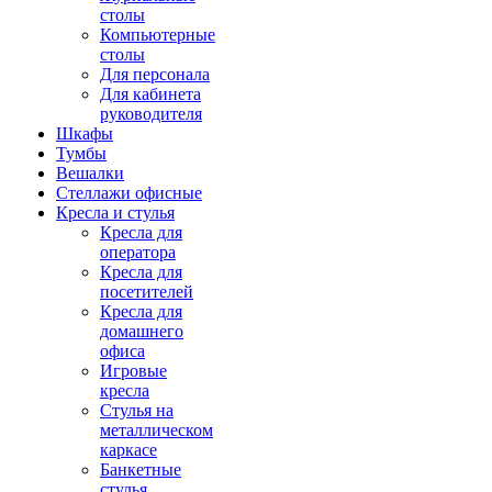
столы
Компьютерные
столы
Для персонала
Для кабинета
руководителя
Шкафы
Тумбы
Вешалки
Стеллажи офисные
Кресла и стулья
Кресла для
оператора
Кресла для
посетителей
Кресла для
домашнего
офиса
Игровые
кресла
Стулья на
металлическом
каркасе
Банкетные
стулья