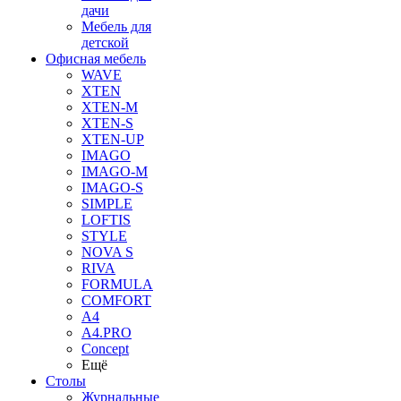
дачи
Мебель для
детской
Офисная мебель
WAVE
XTEN
XTEN-M
XTEN-S
XTEN-UP
IMAGO
IMAGO-M
IMAGO-S
SIMPLE
LOFTIS
STYLE
NOVA S
RIVA
FORMULA
COMFORT
A4
A4.PRO
Concept
Ещё
Столы
Журнальные