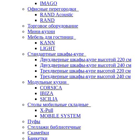
IMAGO
Офисные перегородки
RAND Acoustic
RAND
Торговое оборудование
Мини-кухни
Мебель для гостиниц
KANN
LIGHT
Стандартные шкафы-купе
Двухдверные шкафы-купе высотой 220 см
Двухдверные шкафы-купе высотой 240 см
Трехдверные шкафы-купе высотой 220 см
Трехдверные шкафы-купе высотой 240 см
Модульные кухни
CORSICA
IBIZA
SICILIA
Столы мобильные складные
X-Pull
MOBILE SYSTEM
Пуфы
Стеллажи библиотечные
Скамейки
Банкетки