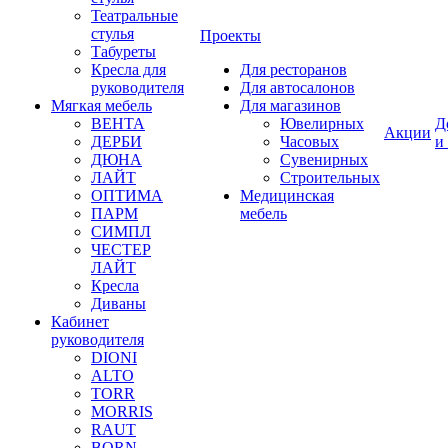
Театральные
стулья
Проекты
Табуреты
Кресла для
Для ресторанов
руководителя
Для автосалонов
Мягкая мебель
Для магазинов
ВЕНТА
Ювелирных
Д
Акции
ДЕРБИ
Часовых
и
ДЮНА
Сувенирных
ЛАЙТ
Строительных
ОПТИМА
Медицинская
ПАРМ
мебель
СИМПЛ
ЧЕСТЕР
ЛАЙТ
Кресла
Диваны
Кабинет
руководителя
DIONI
ALTO
TORR
MORRIS
RAUT
BORN