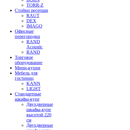
TORR-Z
Стойки ресепшн
RAUT
DEX
IMAGO
Офисные
перегородки
RAND
Acoustic
RAND
Торговое
оборудование
Мини-кухни
Мебель для
гостиниц
KANN
LIGHT
Стандартные
шкафы-купе
Двухдверные
шкафы-купе
высотой 220
см
Двухдверные