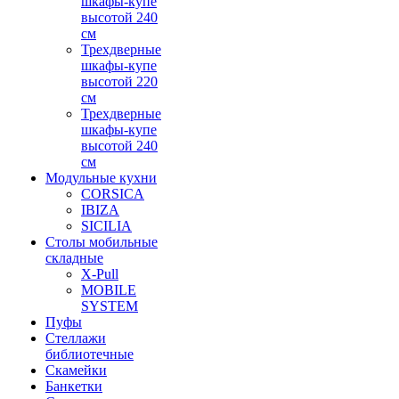
шкафы-купе
высотой 240
см
Трехдверные
шкафы-купе
высотой 220
см
Трехдверные
шкафы-купе
высотой 240
см
Модульные кухни
CORSICA
IBIZA
SICILIA
Столы мобильные
складные
X-Pull
MOBILE
SYSTEM
Пуфы
Стеллажи
библиотечные
Скамейки
Банкетки