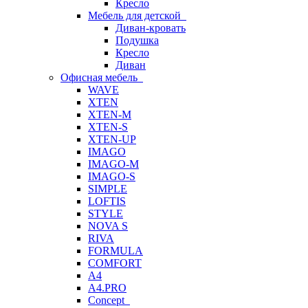
Кресло
Мебель для детской
Диван-кровать
Подушка
Кресло
Диван
Офисная мебель
WAVE
XTEN
XTEN-M
XTEN-S
XTEN-UP
IMAGO
IMAGO-M
IMAGO-S
SIMPLE
LOFTIS
STYLE
NOVA S
RIVA
FORMULA
COMFORT
A4
A4.PRO
Concept