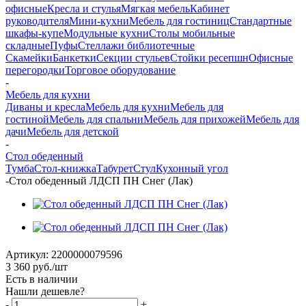
офисные
Кресла и стулья
Мягкая мебель
Кабинет
руководителя
Мини-кухни
Мебель для гостиниц
Стандартные
шкафы-купе
Модульные кухни
Столы мобильные
складные
Пуфы
Стеллажи библиотечные
Скамейки
Банкетки
Секции стульев
Стойки ресепшн
Офисные
перегородки
Торговое оборудование
-
Мебель для кухни
Диваны и кресла
Мебель для кухни
Мебель для
гостиной
Мебель для спальни
Мебель для прихожей
Мебель для
дачи
Мебель для детской
-
Стол обеденный
Тумба
Стол-книжка
Табурет
Стул
Кухонный угол
-
Стол обеденный ЛДСП ПН Снег (Лак)
Артикул:
2200000079596
3 360
руб.
/шт
Есть в наличии
Нашли дешевле?
-
+