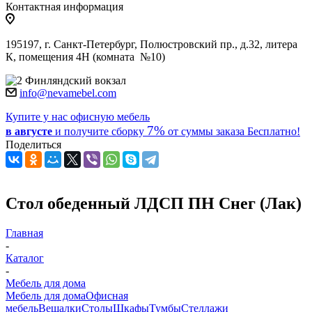
Контактная информация
195197, г. Санкт-Петербург, Полюстровский пр., д.32, литера
К, помещения 4Н (комната №10)
Финляндский вокзал
info@nevamebel.com
Купите у нас офисную мебель
7%
в августе
и получите
сборку
от суммы заказа
Бесплатно!
Поделиться
Стол обеденный ЛДСП ПН Снег (Лак)
Главная
-
Каталог
-
Мебель для дома
Мебель для дома
Офисная
мебель
Вешалки
Столы
Шкафы
Тумбы
Стеллажи