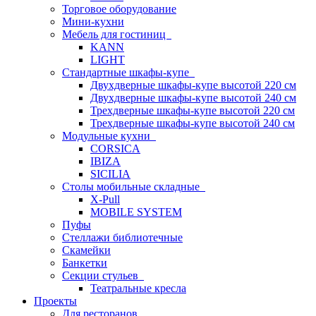
Торговое оборудование
Мини-кухни
Мебель для гостиниц
KANN
LIGHT
Стандартные шкафы-купе
Двухдверные шкафы-купе высотой 220 см
Двухдверные шкафы-купе высотой 240 см
Трехдверные шкафы-купе высотой 220 см
Трехдверные шкафы-купе высотой 240 см
Модульные кухни
CORSICA
IBIZA
SICILIA
Столы мобильные складные
X-Pull
MOBILE SYSTEM
Пуфы
Стеллажи библиотечные
Скамейки
Банкетки
Секции стульев
Театральные кресла
Проекты
Для ресторанов