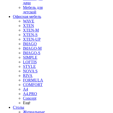
дачи
Мебель для
детской
Офисная мебель
WAVE
XTEN
XTEN-M
XTEN-S
XTEN-UP
IMAGO
IMAGO-M
IMAGO-S
SIMPLE
LOFTIS
STYLE
NOVA S
RIVA
FORMULA
COMFORT
A4
A4.PRO
Concept
Ещё
Столы
Журнальные