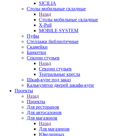
SICILIA
Столы мобильные складные
Назад
Столы мобильные складные
X-Pull
MOBILE SYSTEM
Пуфы
Стеллажи библиотечные
Скамейки
Банкетки
Секции стульев
Назад
Секции стульев
Театральные кресла
Шкаф-купе под заказ
Калькулятор дверей шкафа-купе
Проекты
Назад
Проекты
Для ресторанов
Для автосалонов
Для магазинов
Назад
Для магазинов
Ювелирных