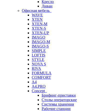
Кресло
Диван
Офисная мебель
WAVE
XTEN
XTEN-M
XTEN-S
XTEN-UP
IMAGO
IMAGO-M
IMAGO-S
SIMPLE
LOFTIS
STYLE
NOVA S
RIVA
FORMULA
COMFORT
A4
A4.PRO
Concept
Брифинг-приставки
Столы операторские
Системы хранения
Рабочие станции