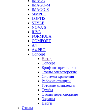
IMAGO
IMAGO-M
IMAGO-S
SIMPLE
LOFTIS
STYLE
NOVA S
RIVA
FORMULA
COMFORT
A4
A4.PRO
Concept
Назад
Concept
Брифинг-приставки
Столы операторские
Системы хранения
Рабочие станции
Готовые комплекты
Тумбы
Столы переговорные
Экраны
Царги
Столы