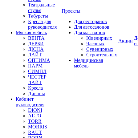
Театральные
стулья
Проекты
Табуреты
Кресла для
Для ресторанов
руководителя
Для автосалонов
Мягкая мебель
Для магазинов
ВЕНТА
Ювелирных
Д
Акции
ДЕРБИ
Часовых
и
ДЮНА
Сувенирных
ЛАЙТ
Строительных
ОПТИМА
Медицинская
ПАРМ
мебель
СИМПЛ
ЧЕСТЕР
ЛАЙТ
Кресла
Диваны
Кабинет
руководителя
DIONI
ALTO
TORR
MORRIS
RAUT
BORN