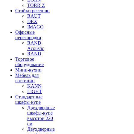
TORR-Z
Стойки ресепшн
RAUT
DEX
IMAGO
Офисные
перегородки
RAND
Acoustic
RAND
Торговое
оборудование
Мини-кухни
Мебель для
гостиниц
KANN
LIGHT
Стандартные
шкафы-купе
Двухдверные
шкафы-купе
высотой 220
см
Двухдверные