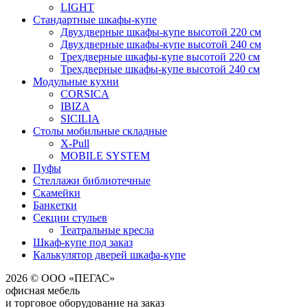
LIGHT
Стандартные шкафы-купе
Двухдверные шкафы-купе высотой 220 см
Двухдверные шкафы-купе высотой 240 см
Трехдверные шкафы-купе высотой 220 см
Трехдверные шкафы-купе высотой 240 см
Модульные кухни
CORSICA
IBIZA
SICILIA
Столы мобильные складные
X-Pull
MOBILE SYSTEM
Пуфы
Стеллажи библиотечные
Скамейки
Банкетки
Секции стульев
Театральные кресла
Шкаф-купе под заказ
Калькулятор дверей шкафа-купе
2026 © ООО «ПЕГАС»
офисная мебель
и торговое оборудование на заказ