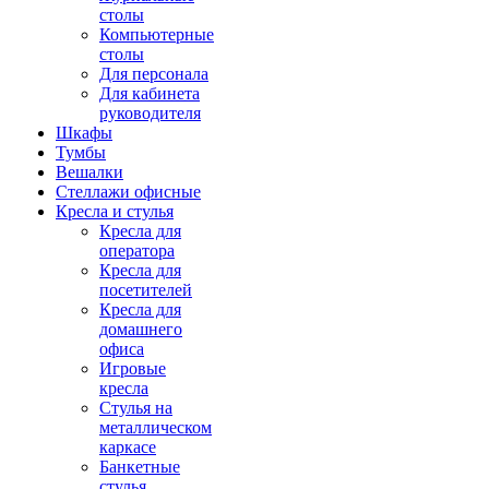
столы
Компьютерные
столы
Для персонала
Для кабинета
руководителя
Шкафы
Тумбы
Вешалки
Стеллажи офисные
Кресла и стулья
Кресла для
оператора
Кресла для
посетителей
Кресла для
домашнего
офиса
Игровые
кресла
Стулья на
металлическом
каркасе
Банкетные
стулья