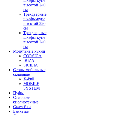
шкафы-купе
высотой 240
см
Трехдверные
шкафы-купе
высотой 220
см
Трехдверные
шкафы-купе
высотой 240
см
Модульные кухни
CORSICA
IBIZA
SICILIA
Столы мобильные
складные
X-Pull
MOBILE
SYSTEM
Пуфы
Стеллажи
библиотечные
Скамейки
Банкетки