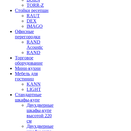
TORR-Z
Стойки ресепшн
RAUT
DEX
IMAGO
Офисные
перегородки
RAND
Acoustic
RAND
Торговое
оборудование
Мини-кухни
Мебель для
гостиниц
KANN
LIGHT
Стандартные
шкафы-купе
Двухдверные
шкафы-купе
высотой 220
см
Двухдверные