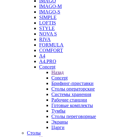
IMAGO
IMAGO-M
IMAGO-S
SIMPLE
LOFTIS
STYLE
NOVA S
RIVA
FORMULA
COMFORT
A4
A4.PRO
Concept
Назад
Concept
Брифинг-приставки
Столы операторские
Системы хранения
Рабочие станции
Готовые комплекты
Тумбы
Столы переговорные
Экраны
Царги
Столы