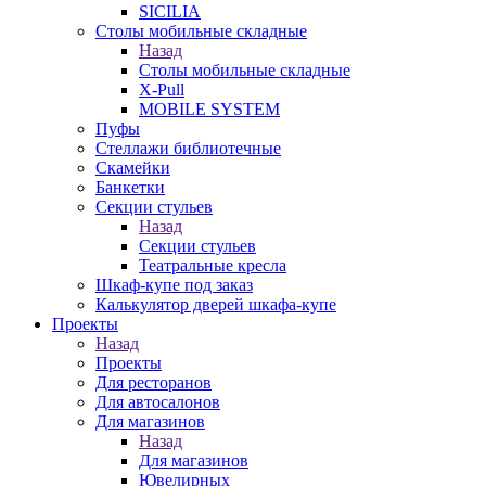
SICILIA
Столы мобильные складные
Назад
Столы мобильные складные
X-Pull
MOBILE SYSTEM
Пуфы
Стеллажи библиотечные
Скамейки
Банкетки
Секции стульев
Назад
Секции стульев
Театральные кресла
Шкаф-купе под заказ
Калькулятор дверей шкафа-купе
Проекты
Назад
Проекты
Для ресторанов
Для автосалонов
Для магазинов
Назад
Для магазинов
Ювелирных