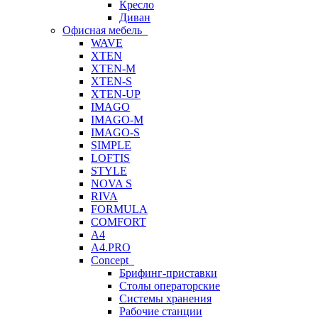
Кресло
Диван
Офисная мебель
WAVE
XTEN
XTEN-M
XTEN-S
XTEN-UP
IMAGO
IMAGO-M
IMAGO-S
SIMPLE
LOFTIS
STYLE
NOVA S
RIVA
FORMULA
COMFORT
A4
A4.PRO
Concept
Брифинг-приставки
Столы операторские
Системы хранения
Рабочие станции