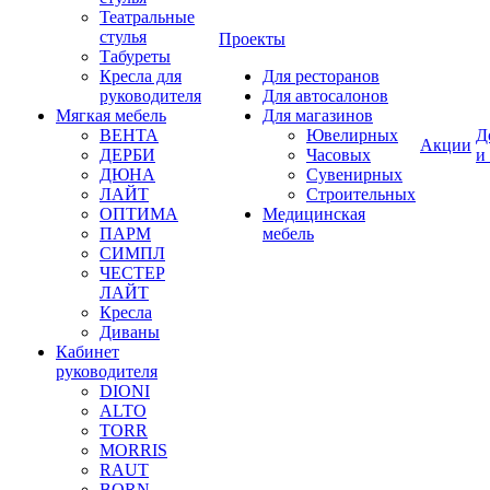
Театральные
стулья
Проекты
Табуреты
Кресла для
Для ресторанов
руководителя
Для автосалонов
Мягкая мебель
Для магазинов
ВЕНТА
Ювелирных
Д
Акции
ДЕРБИ
Часовых
и
ДЮНА
Сувенирных
ЛАЙТ
Строительных
ОПТИМА
Медицинская
ПАРМ
мебель
СИМПЛ
ЧЕСТЕР
ЛАЙТ
Кресла
Диваны
Кабинет
руководителя
DIONI
ALTO
TORR
MORRIS
RAUT
BORN