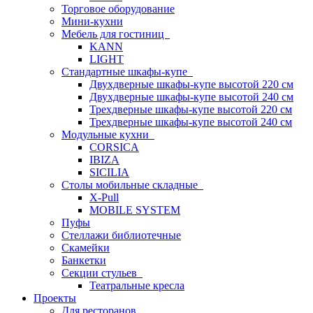
Торговое оборудование
Мини-кухни
Мебель для гостиниц
KANN
LIGHT
Стандартные шкафы-купе
Двухдверные шкафы-купе высотой 220 см
Двухдверные шкафы-купе высотой 240 см
Трехдверные шкафы-купе высотой 220 см
Трехдверные шкафы-купе высотой 240 см
Модульные кухни
CORSICA
IBIZA
SICILIA
Столы мобильные складные
X-Pull
MOBILE SYSTEM
Пуфы
Стеллажи библиотечные
Скамейки
Банкетки
Секции стульев
Театральные кресла
Проекты
Для ресторанов