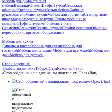
Мебель для дома
Офисная
мебель
Вешалки
Столы
Шкафы
Тумбы
Стеллажи
офисные
Кресла и стулья
Мягкая мебель
Кабинет
руководителя
Мини-кухни
Мебель для гостиниц
Стандартные
шкафы-купе
Модульные кухни
Столы мобильные
складные
Пуфы
Стеллажи библиотечные
Скамейки
Банкетки
Секции стульев
Стойки ресепшн
Офисные
перегородки
Торговое оборудование
-
Мебель для кухни
Диваны и кресла
Мебель для кухни
Мебель для
гостиной
Мебель для спальни
Мебель для прихожей
Мебель для
дачи
Мебель для детской
-
Стол обеденный
Тумба
Стол-книжка
Табурет
Стул
Кухонный угол
-
Стол обеденный с выдвижным подстольем Орех (Лак)