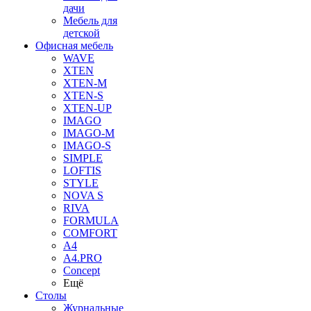
дачи
Мебель для
детской
Офисная мебель
WAVE
XTEN
XTEN-M
XTEN-S
XTEN-UP
IMAGO
IMAGO-M
IMAGO-S
SIMPLE
LOFTIS
STYLE
NOVA S
RIVA
FORMULA
COMFORT
A4
A4.PRO
Concept
Ещё
Столы
Журнальные