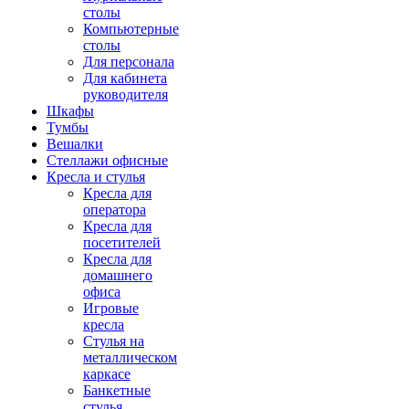
столы
Компьютерные
столы
Для персонала
Для кабинета
руководителя
Шкафы
Тумбы
Вешалки
Стеллажи офисные
Кресла и стулья
Кресла для
оператора
Кресла для
посетителей
Кресла для
домашнего
офиса
Игровые
кресла
Стулья на
металлическом
каркасе
Банкетные
стулья