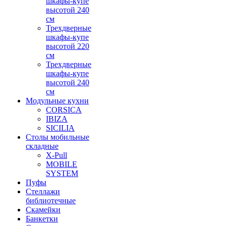
шкафы-купе
высотой 240
см
Трехдверные
шкафы-купе
высотой 220
см
Трехдверные
шкафы-купе
высотой 240
см
Модульные кухни
CORSICA
IBIZA
SICILIA
Столы мобильные
складные
X-Pull
MOBILE
SYSTEM
Пуфы
Стеллажи
библиотечные
Скамейки
Банкетки