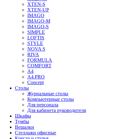
XTEN-S
XTEN-UP
IMAGO
IMAGO-M
IMAGO-S
SIMPLE
LOFTIS
STYLE
NOVA S
RIVA
FORMULA
COMFORT
A4
A4.PRO
Concept
Столы
Журнальные столы
Компьютерные столы
Для персонала
Для кабинета руководителя
Шкафы
Тумбы
Вешалки
Стеллажи офисные
Кресла и стулья