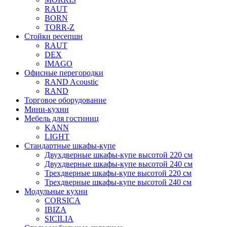
RAUT
BORN
TORR-Z
Стойки ресепшн
RAUT
DEX
IMAGO
Офисные перегородки
RAND Acoustic
RAND
Торговое оборудование
Мини-кухни
Мебель для гостиниц
KANN
LIGHT
Стандартные шкафы-купе
Двухдверные шкафы-купе высотой 220 см
Двухдверные шкафы-купе высотой 240 см
Трехдверные шкафы-купе высотой 220 см
Трехдверные шкафы-купе высотой 240 см
Модульные кухни
CORSICA
IBIZA
SICILIA