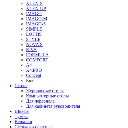
XTEN-S
XTEN-UP
IMAGO
IMAGO-M
IMAGO-S
SIMPLE
LOFTIS
STYLE
NOVA S
RIVA
FORMULA
COMFORT
A4
A4.PRO
Concept
Ещё
Столы
Журнальные столы
Компьютерные столы
Для персонала
Для кабинета руководителя
Шкафы
Тумбы
Вешалки
Стеллажи офисные