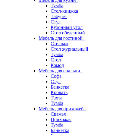
Мебель для кухни
Тумба
Стол-книжка
Табурет
Стул
Кухонный угол
Стол обеденный
Мебель для гостиной
Стеллаж
Стол журнальный
Тумба
Стол
Комод
Мебель для спальни
Софа
Стул
Банкетка
Кровать
Тахта
Тумба
Мебель для прихожей
Скамья
Прихожая
Тумба
Банкетка