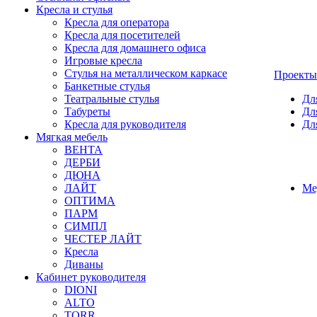
Кресла и стулья
Кресла для оператора
Кресла для посетителей
Кресла для домашнего офиса
Игровые кресла
Стулья на металлическом каркасе
Проекты
Банкетные стулья
Театральные стулья
Дл
Табуреты
Дл
Кресла для руководителя
Дл
Мягкая мебель
ВЕНТА
ДЕРБИ
ДЮНА
ЛАЙТ
Ме
ОПТИМА
ПАРМ
СИМПЛ
ЧЕСТЕР ЛАЙТ
Кресла
Диваны
Кабинет руководителя
DIONI
ALTO
TORR