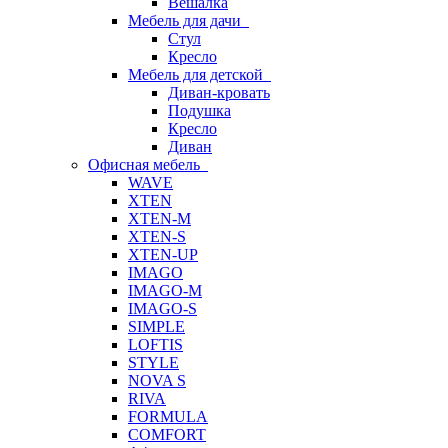
Вешалка
Мебель для дачи
Стул
Кресло
Мебель для детской
Диван-кровать
Подушка
Кресло
Диван
Офисная мебель
WAVE
XTEN
XTEN-M
XTEN-S
XTEN-UP
IMAGO
IMAGO-M
IMAGO-S
SIMPLE
LOFTIS
STYLE
NOVA S
RIVA
FORMULA
COMFORT