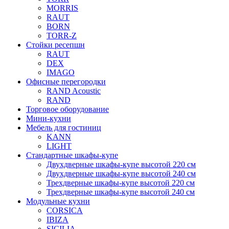
MORRIS
RAUT
BORN
TORR-Z
Стойки ресепшн
RAUT
DEX
IMAGO
Офисные перегородки
RAND Acoustic
RAND
Торговое оборудование
Мини-кухни
Мебель для гостиниц
KANN
LIGHT
Стандартные шкафы-купе
Двухдверные шкафы-купе высотой 220 см
Двухдверные шкафы-купе высотой 240 см
Трехдверные шкафы-купе высотой 220 см
Трехдверные шкафы-купе высотой 240 см
Модульные кухни
CORSICA
IBIZA
SICILIA