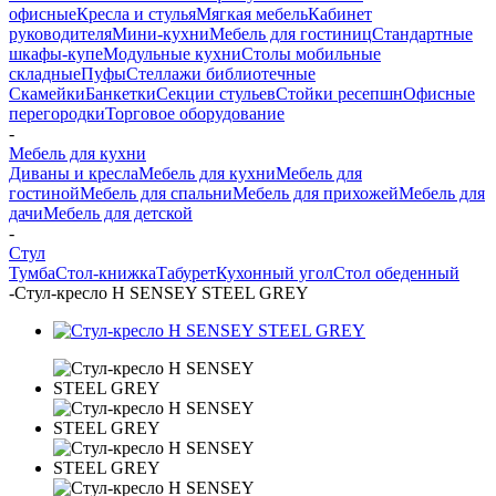
офисные
Кресла и стулья
Мягкая мебель
Кабинет
руководителя
Мини-кухни
Мебель для гостиниц
Стандартные
шкафы-купе
Модульные кухни
Столы мобильные
складные
Пуфы
Стеллажи библиотечные
Скамейки
Банкетки
Секции стульев
Стойки ресепшн
Офисные
перегородки
Торговое оборудование
-
Мебель для кухни
Диваны и кресла
Мебель для кухни
Мебель для
гостиной
Мебель для спальни
Мебель для прихожей
Мебель для
дачи
Мебель для детской
-
Стул
Тумба
Стол-книжка
Табурет
Кухонный угол
Стол обеденный
-
Стул-кресло Н SENSEY STEEL GREY