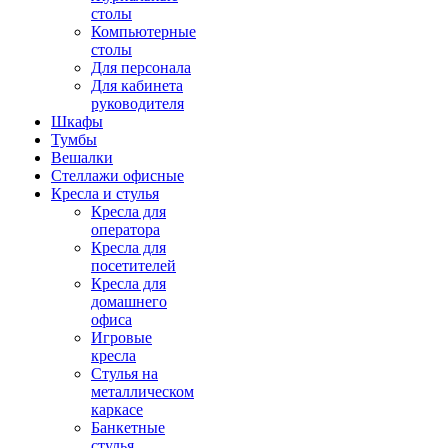
столы
Компьютерные
столы
Для персонала
Для кабинета
руководителя
Шкафы
Тумбы
Вешалки
Стеллажи офисные
Кресла и стулья
Кресла для
оператора
Кресла для
посетителей
Кресла для
домашнего
офиса
Игровые
кресла
Стулья на
металлическом
каркасе
Банкетные
стулья