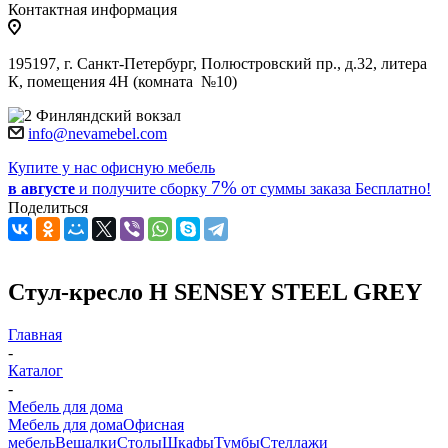
Контактная информация
195197, г. Санкт-Петербург, Полюстровский пр., д.32, литера
К, помещения 4Н (комната №10)
Финляндский вокзал
info@nevamebel.com
Купите у нас офисную мебель
7%
в августе
и получите
сборку
от суммы заказа
Бесплатно!
Поделиться
Стул-кресло Н SENSEY STEEL GREY
Главная
-
Каталог
-
Мебель для дома
Мебель для дома
Офисная
мебель
Вешалки
Столы
Шкафы
Тумбы
Стеллажи