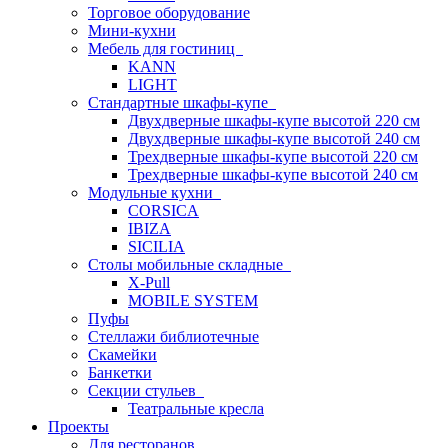
Торговое оборудование
Мини-кухни
Мебель для гостиниц
KANN
LIGHT
Стандартные шкафы-купе
Двухдверные шкафы-купе высотой 220 см
Двухдверные шкафы-купе высотой 240 см
Трехдверные шкафы-купе высотой 220 см
Трехдверные шкафы-купе высотой 240 см
Модульные кухни
CORSICA
IBIZA
SICILIA
Столы мобильные складные
X-Pull
MOBILE SYSTEM
Пуфы
Стеллажи библиотечные
Скамейки
Банкетки
Секции стульев
Театральные кресла
Проекты
Для ресторанов