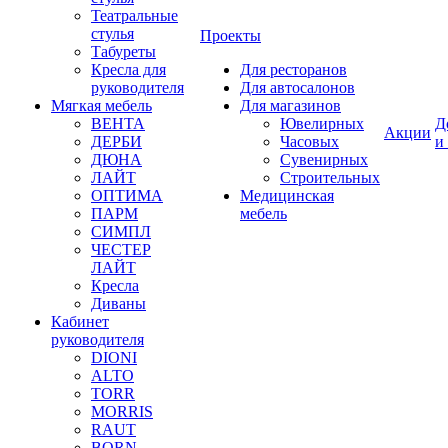
Театральные
стулья
Проекты
Табуреты
Кресла для
Для ресторанов
руководителя
Для автосалонов
Мягкая мебель
Для магазинов
ВЕНТА
Ювелирных
Д
Акции
ДЕРБИ
Часовых
и
ДЮНА
Сувенирных
ЛАЙТ
Строительных
ОПТИМА
Медицинская
ПАРМ
мебель
СИМПЛ
ЧЕСТЕР
ЛАЙТ
Кресла
Диваны
Кабинет
руководителя
DIONI
ALTO
TORR
MORRIS
RAUT
BORN