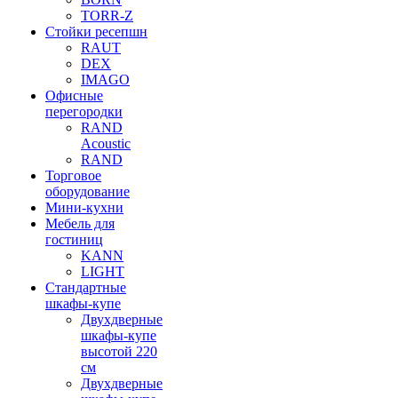
TORR-Z
Стойки ресепшн
RAUT
DEX
IMAGO
Офисные
перегородки
RAND
Acoustic
RAND
Торговое
оборудование
Мини-кухни
Мебель для
гостиниц
KANN
LIGHT
Стандартные
шкафы-купе
Двухдверные
шкафы-купе
высотой 220
см
Двухдверные