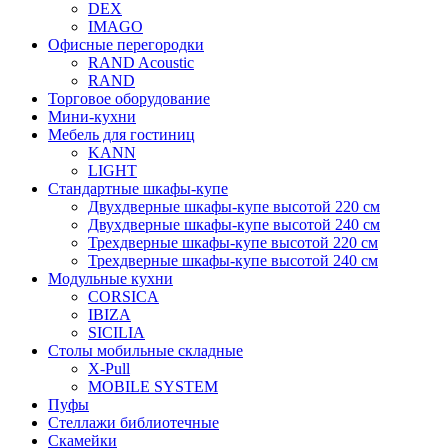
DEX
IMAGO
Офисные перегородки
RAND Acoustic
RAND
Торговое оборудование
Мини-кухни
Мебель для гостиниц
KANN
LIGHT
Стандартные шкафы-купе
Двухдверные шкафы-купе высотой 220 см
Двухдверные шкафы-купе высотой 240 см
Трехдверные шкафы-купе высотой 220 см
Трехдверные шкафы-купе высотой 240 см
Модульные кухни
CORSICA
IBIZA
SICILIA
Столы мобильные складные
X-Pull
MOBILE SYSTEM
Пуфы
Стеллажи библиотечные
Скамейки