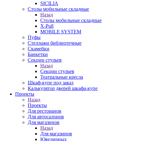
SICILIA
Столы мобильные складные
Назад
Столы мобильные складные
X-Pull
MOBILE SYSTEM
Пуфы
Стеллажи библиотечные
Скамейки
Банкетки
Секции стульев
Назад
Секции стульев
Театральные кресла
Шкаф-купе под заказ
Калькулятор дверей шкафа-купе
Проекты
Назад
Проекты
Для ресторанов
Для автосалонов
Для магазинов
Назад
Для магазинов
Ювелирных