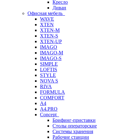
Кресло
Диван
Офисная мебель
WAVE
XTEN
XTEN-M
XTEN-S
XTEN-UP
IMAGO
IMAGO-M
IMAGO-S
SIMPLE
LOFTIS
STYLE
NOVA S
RIVA
FORMULA
COMFORT
A4
A4.PRO
Concept
Брифинг-приставки
Столы операторские
Системы хранения
Рабочие станции