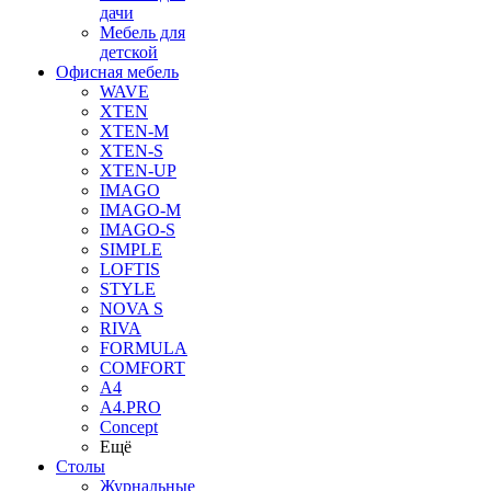
дачи
Мебель для
детской
Офисная мебель
WAVE
XTEN
XTEN-M
XTEN-S
XTEN-UP
IMAGO
IMAGO-M
IMAGO-S
SIMPLE
LOFTIS
STYLE
NOVA S
RIVA
FORMULA
COMFORT
A4
A4.PRO
Concept
Ещё
Столы
Журнальные