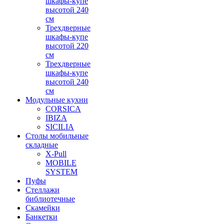
шкафы-купе
высотой 240
см
Трехдверные
шкафы-купе
высотой 220
см
Трехдверные
шкафы-купе
высотой 240
см
Модульные кухни
CORSICA
IBIZA
SICILIA
Столы мобильные
складные
X-Pull
MOBILE
SYSTEM
Пуфы
Стеллажи
библиотечные
Скамейки
Банкетки