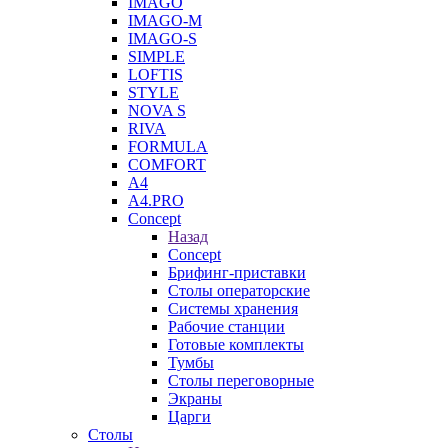
IMAGO
IMAGO-M
IMAGO-S
SIMPLE
LOFTIS
STYLE
NOVA S
RIVA
FORMULA
COMFORT
A4
A4.PRO
Concept
Назад
Concept
Брифинг-приставки
Столы операторские
Системы хранения
Рабочие станции
Готовые комплекты
Тумбы
Столы переговорные
Экраны
Царги
Столы