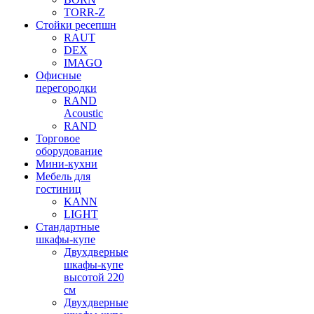
TORR-Z
Стойки ресепшн
RAUT
DEX
IMAGO
Офисные
перегородки
RAND
Acoustic
RAND
Торговое
оборудование
Мини-кухни
Мебель для
гостиниц
KANN
LIGHT
Стандартные
шкафы-купе
Двухдверные
шкафы-купе
высотой 220
см
Двухдверные