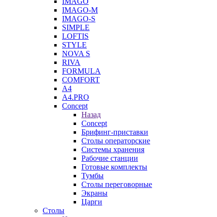
IMAGO
IMAGO-M
IMAGO-S
SIMPLE
LOFTIS
STYLE
NOVA S
RIVA
FORMULA
COMFORT
A4
A4.PRO
Concept
Назад
Concept
Брифинг-приставки
Столы операторские
Системы хранения
Рабочие станции
Готовые комплекты
Тумбы
Столы переговорные
Экраны
Царги
Столы