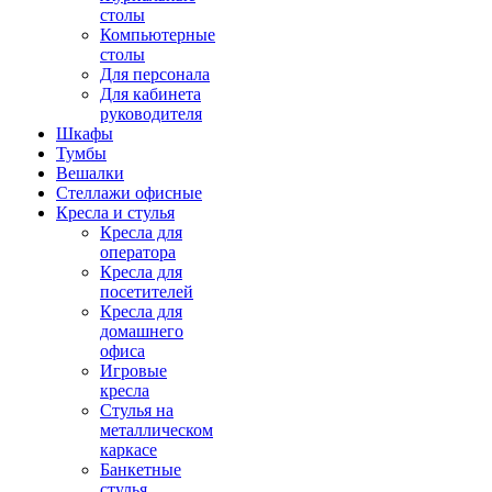
столы
Компьютерные
столы
Для персонала
Для кабинета
руководителя
Шкафы
Тумбы
Вешалки
Стеллажи офисные
Кресла и стулья
Кресла для
оператора
Кресла для
посетителей
Кресла для
домашнего
офиса
Игровые
кресла
Стулья на
металлическом
каркасе
Банкетные
стулья