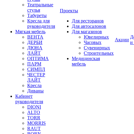
Театральные
стулья
Проекты
Табуреты
Кресла для
Для ресторанов
руководителя
Для автосалонов
Мягкая мебель
Для магазинов
ВЕНТА
Ювелирных
Д
Акции
ДЕРБИ
Часовых
и
ДЮНА
Сувенирных
ЛАЙТ
Строительных
ОПТИМА
Медицинская
ПАРМ
мебель
СИМПЛ
ЧЕСТЕР
ЛАЙТ
Кресла
Диваны
Кабинет
руководителя
DIONI
ALTO
TORR
MORRIS
RAUT
BORN