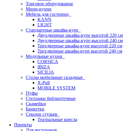
Торговое оборудование
Мини-кухни
Мебель для гостиниц
KANN
LIGHT
Стандартные шкафы-купе
Двухдверные шкафы-купе высотой 220 см
Двухдверные шкафы-купе высотой 240 см
Трехдверные шкафы-купе высотой 220 см
Трехдверные шкафы-купе высотой 240 см
Модульные кухни
CORSICA
IBIZA
SICILIA
Столы мобильные складные
X-Pull
MOBILE SYSTEM
Пуфы
Стеллажи библиотечные
Скамейки
Банкетки
Секции стульев
Театральные кресла
Проекты
Для ресторанов