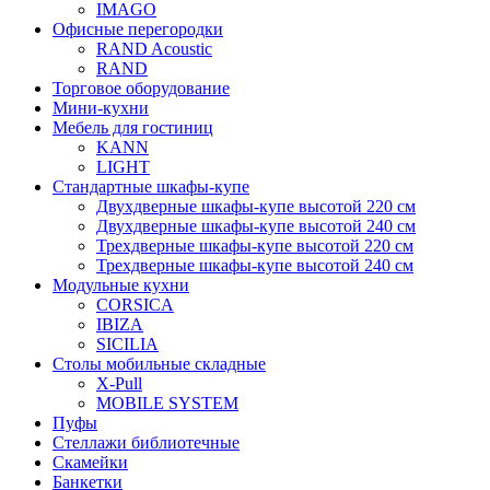
IMAGO
Офисные перегородки
RAND Acoustic
RAND
Торговое оборудование
Мини-кухни
Мебель для гостиниц
KANN
LIGHT
Стандартные шкафы-купе
Двухдверные шкафы-купе высотой 220 см
Двухдверные шкафы-купе высотой 240 см
Трехдверные шкафы-купе высотой 220 см
Трехдверные шкафы-купе высотой 240 см
Модульные кухни
CORSICA
IBIZA
SICILIA
Столы мобильные складные
X-Pull
MOBILE SYSTEM
Пуфы
Стеллажи библиотечные
Скамейки
Банкетки