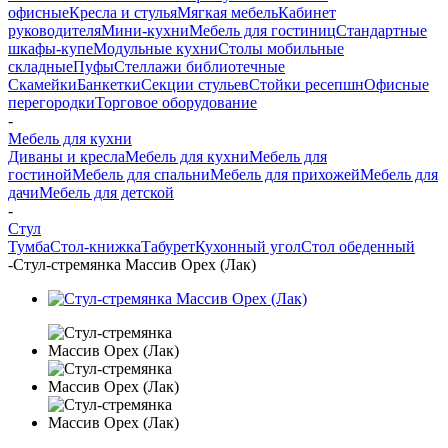
офисные
Кресла и стулья
Мягкая мебель
Кабинет
руководителя
Мини-кухни
Мебель для гостиниц
Стандартные
шкафы-купе
Модульные кухни
Столы мобильные
складные
Пуфы
Стеллажи библиотечные
Скамейки
Банкетки
Секции стульев
Стойки ресепшн
Офисные
перегородки
Торговое оборудование
-
Мебель для кухни
Диваны и кресла
Мебель для кухни
Мебель для
гостиной
Мебель для спальни
Мебель для прихожей
Мебель для
дачи
Мебель для детской
-
Стул
Тумба
Стол-книжка
Табурет
Кухонный угол
Стол обеденный
-
Стул-стремянка Массив Орех (Лак)