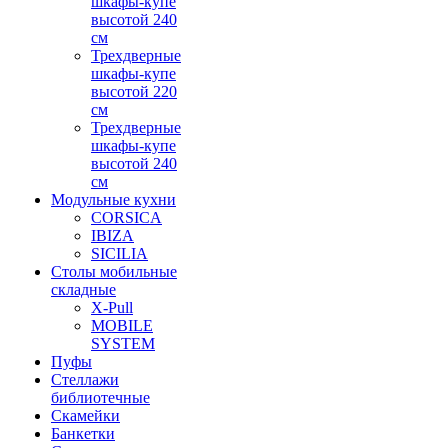
шкафы-купе
высотой 240
см
Трехдверные
шкафы-купе
высотой 220
см
Трехдверные
шкафы-купе
высотой 240
см
Модульные кухни
CORSICA
IBIZA
SICILIA
Столы мобильные
складные
X-Pull
MOBILE
SYSTEM
Пуфы
Стеллажи
библиотечные
Скамейки
Банкетки