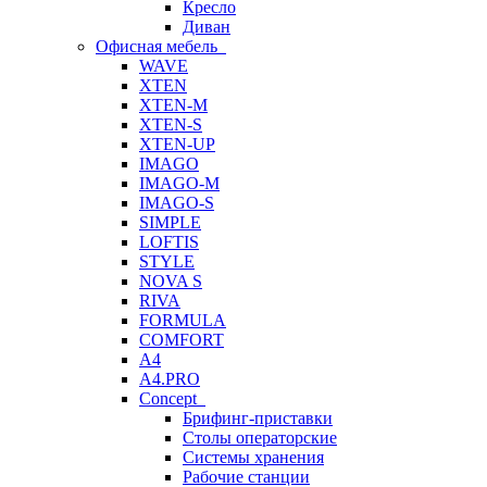
Кресло
Диван
Офисная мебель
WAVE
XTEN
XTEN-M
XTEN-S
XTEN-UP
IMAGO
IMAGO-M
IMAGO-S
SIMPLE
LOFTIS
STYLE
NOVA S
RIVA
FORMULA
COMFORT
A4
A4.PRO
Concept
Брифинг-приставки
Столы операторские
Системы хранения
Рабочие станции