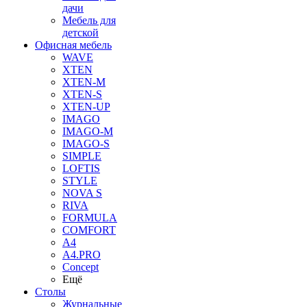
дачи
Мебель для
детской
Офисная мебель
WAVE
XTEN
XTEN-M
XTEN-S
XTEN-UP
IMAGO
IMAGO-M
IMAGO-S
SIMPLE
LOFTIS
STYLE
NOVA S
RIVA
FORMULA
COMFORT
A4
A4.PRO
Concept
Ещё
Столы
Журнальные