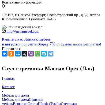
Контактная информация
195197, г. Санкт-Петербург, Полюстровский пр., д.32, литера
К, помещения 4Н (комната №10)
Финляндский вокзал
info@nevamebel.com
Купите у нас офисную мебель
7%
в августе
и получите
сборку
от суммы заказа
Бесплатно!
Поделиться
Стул-стремянка Массив Орех (Лак)
Главная
-
Каталог
-
Мебель для дома
Мебель для дома
Офисная
мебель
Вешалки
Столы
Шкафы
Тумбы
Стеллажи