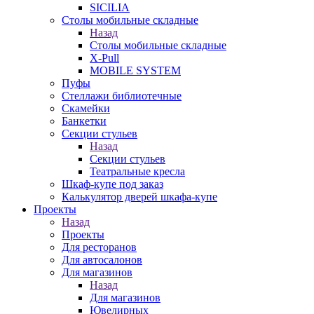
SICILIA
Столы мобильные складные
Назад
Столы мобильные складные
X-Pull
MOBILE SYSTEM
Пуфы
Стеллажи библиотечные
Скамейки
Банкетки
Секции стульев
Назад
Секции стульев
Театральные кресла
Шкаф-купе под заказ
Калькулятор дверей шкафа-купе
Проекты
Назад
Проекты
Для ресторанов
Для автосалонов
Для магазинов
Назад
Для магазинов
Ювелирных