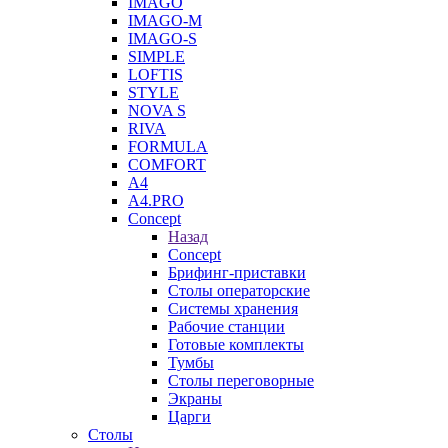
IMAGO
IMAGO-M
IMAGO-S
SIMPLE
LOFTIS
STYLE
NOVA S
RIVA
FORMULA
COMFORT
A4
A4.PRO
Concept
Назад
Concept
Брифинг-приставки
Столы операторские
Системы хранения
Рабочие станции
Готовые комплекты
Тумбы
Столы переговорные
Экраны
Царги
Столы