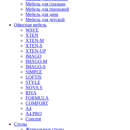
Мебель для спальни
Мебель для прихожей
Мебель для дачи
Мебель для детской
Офисная мебель
WAVE
XTEN
XTEN-M
XTEN-S
XTEN-UP
IMAGO
IMAGO-M
IMAGO-S
SIMPLE
LOFTIS
STYLE
NOVA S
RIVA
FORMULA
COMFORT
A4
A4.PRO
Concept
Столы
Журнальные столы