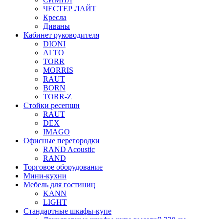
ЧЕСТЕР ЛАЙТ
Кресла
Диваны
Кабинет руководителя
DIONI
ALTO
TORR
MORRIS
RAUT
BORN
TORR-Z
Стойки ресепшн
RAUT
DEX
IMAGO
Офисные перегородки
RAND Acoustic
RAND
Торговое оборудование
Мини-кухни
Мебель для гостиниц
KANN
LIGHT
Стандартные шкафы-купе