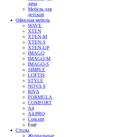
дачи
Мебель для
детской
Офисная мебель
WAVE
XTEN
XTEN-M
XTEN-S
XTEN-UP
IMAGO
IMAGO-M
IMAGO-S
SIMPLE
LOFTIS
STYLE
NOVA S
RIVA
FORMULA
COMFORT
A4
A4.PRO
Concept
Ещё
Столы
Журнальные