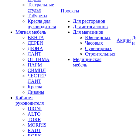
Театральные
стулья
Проекты
Табуреты
Кресла для
Для ресторанов
руководителя
Для автосалонов
Мягкая мебель
Для магазинов
ВЕНТА
Ювелирных
Д
Акции
ДЕРБИ
Часовых
и
ДЮНА
Сувенирных
ЛАЙТ
Строительных
ОПТИМА
Медицинская
ПАРМ
мебель
СИМПЛ
ЧЕСТЕР
ЛАЙТ
Кресла
Диваны
Кабинет
руководителя
DIONI
ALTO
TORR
MORRIS
RAUT
BORN