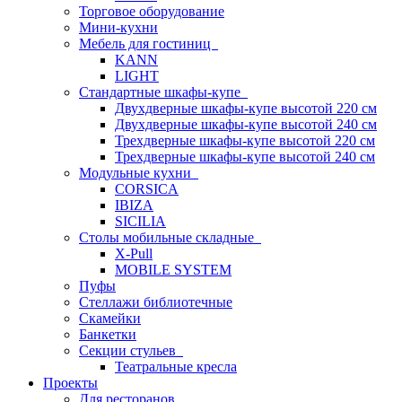
Торговое оборудование
Мини-кухни
Мебель для гостиниц
KANN
LIGHT
Стандартные шкафы-купе
Двухдверные шкафы-купе высотой 220 см
Двухдверные шкафы-купе высотой 240 см
Трехдверные шкафы-купе высотой 220 см
Трехдверные шкафы-купе высотой 240 см
Модульные кухни
CORSICA
IBIZA
SICILIA
Столы мобильные складные
X-Pull
MOBILE SYSTEM
Пуфы
Стеллажи библиотечные
Скамейки
Банкетки
Секции стульев
Театральные кресла
Проекты
Для ресторанов