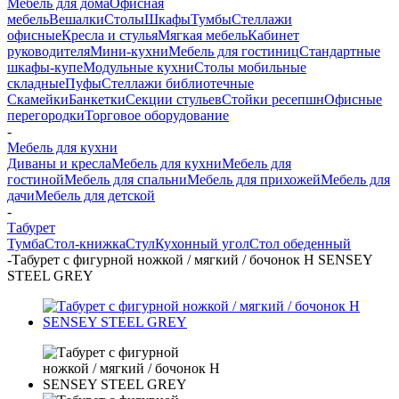
Мебель для дома
Офисная
мебель
Вешалки
Столы
Шкафы
Тумбы
Стеллажи
офисные
Кресла и стулья
Мягкая мебель
Кабинет
руководителя
Мини-кухни
Мебель для гостиниц
Стандартные
шкафы-купе
Модульные кухни
Столы мобильные
складные
Пуфы
Стеллажи библиотечные
Скамейки
Банкетки
Секции стульев
Стойки ресепшн
Офисные
перегородки
Торговое оборудование
-
Мебель для кухни
Диваны и кресла
Мебель для кухни
Мебель для
гостиной
Мебель для спальни
Мебель для прихожей
Мебель для
дачи
Мебель для детской
-
Табурет
Тумба
Стол-книжка
Стул
Кухонный угол
Стол обеденный
-
Табурет с фигурной ножкой / мягкий / бочонок Н SENSEY
STEEL GREY