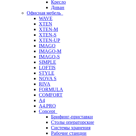
Кресло
Диван
Офисная мебель
WAVE
XTEN
XTEN-M
XTEN-S
XTEN-UP
IMAGO
IMAGO-M
IMAGO-S
SIMPLE
LOFTIS
STYLE
NOVA S
RIVA
FORMULA
COMFORT
A4
A4.PRO
Concept
Брифинг-приставки
Столы операторские
Системы хранения
Рабочие станции