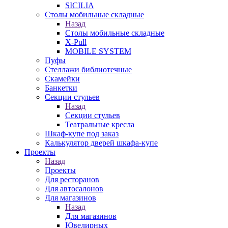
SICILIA
Столы мобильные складные
Назад
Столы мобильные складные
X-Pull
MOBILE SYSTEM
Пуфы
Стеллажи библиотечные
Скамейки
Банкетки
Секции стульев
Назад
Секции стульев
Театральные кресла
Шкаф-купе под заказ
Калькулятор дверей шкафа-купе
Проекты
Назад
Проекты
Для ресторанов
Для автосалонов
Для магазинов
Назад
Для магазинов
Ювелирных