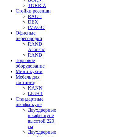
TORR-Z
Стойки ресепшн
RAUT
DEX
IMAGO
Офисные
перегородки
RAND
Acoustic
RAND
Торговое
оборудование
Мини-кухни
Мебель для
гостиниц
KANN
LIGHT
Стандартные
шкафы-купе
Двухдверные
шкафы-купе
высотой 220
см
Двухдверные