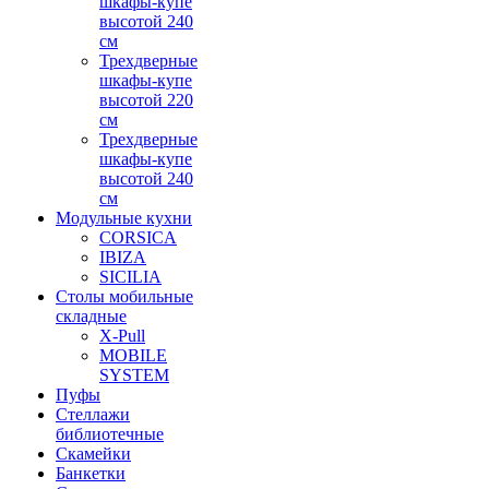
шкафы-купе
высотой 240
см
Трехдверные
шкафы-купе
высотой 220
см
Трехдверные
шкафы-купе
высотой 240
см
Модульные кухни
CORSICA
IBIZA
SICILIA
Столы мобильные
складные
X-Pull
MOBILE
SYSTEM
Пуфы
Стеллажи
библиотечные
Скамейки
Банкетки