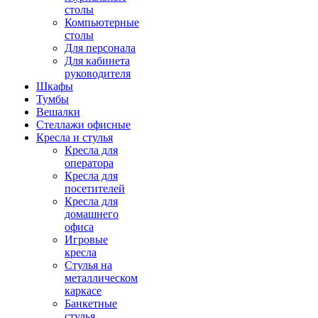
столы
Компьютерные
столы
Для персонала
Для кабинета
руководителя
Шкафы
Тумбы
Вешалки
Стеллажи офисные
Кресла и стулья
Кресла для
оператора
Кресла для
посетителей
Кресла для
домашнего
офиса
Игровые
кресла
Стулья на
металлическом
каркасе
Банкетные
стулья