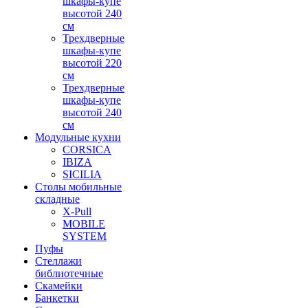
шкафы-купе
высотой 240
см
Трехдверные
шкафы-купе
высотой 220
см
Трехдверные
шкафы-купе
высотой 240
см
Модульные кухни
CORSICA
IBIZA
SICILIA
Столы мобильные
складные
X-Pull
MOBILE
SYSTEM
Пуфы
Стеллажи
библиотечные
Скамейки
Банкетки