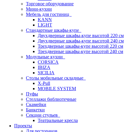
Торговое оборудование
Мини-кухни
Мебель для гостиниц
KANN
LIGHT
Стандартные шкафы-купе
Двухдверные шкафы-купе высотой 220 см
Двухдверные шкафы-купе высотой 240 см
Трехдверные шкафы-купе высотой 220 см
Трехдверные шкафы-купе высотой 240 см
Модульные кухни
CORSICA
IBIZA
SICILIA
Столы мобильные складные
X-Pull
MOBILE SYSTEM
Пуфы
Стеллажи библиотечные
Скамейки
Банкетки
Секции стульев
Театральные кресла
Проекты
Для ресторанов