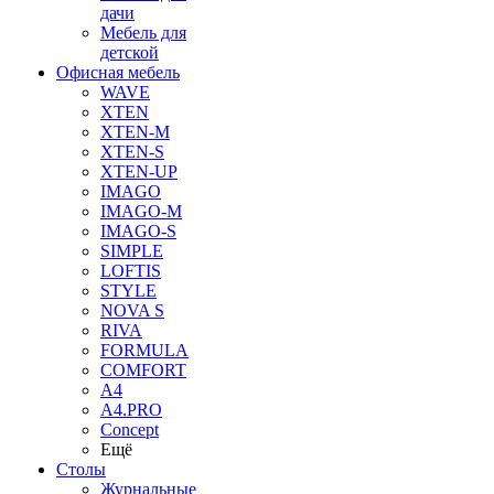
дачи
Мебель для
детской
Офисная мебель
WAVE
XTEN
XTEN-M
XTEN-S
XTEN-UP
IMAGO
IMAGO-M
IMAGO-S
SIMPLE
LOFTIS
STYLE
NOVA S
RIVA
FORMULA
COMFORT
A4
A4.PRO
Concept
Ещё
Столы
Журнальные