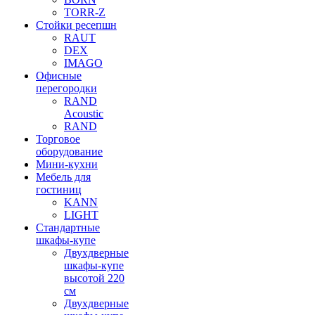
TORR-Z
Стойки ресепшн
RAUT
DEX
IMAGO
Офисные
перегородки
RAND
Acoustic
RAND
Торговое
оборудование
Мини-кухни
Мебель для
гостиниц
KANN
LIGHT
Стандартные
шкафы-купе
Двухдверные
шкафы-купе
высотой 220
см
Двухдверные