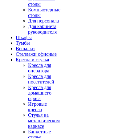
столы
Компьютерные
столы
Для персонала
Для кабинета
руководителя
Шкафы
Тумбы
Вешалки
Стеллажи офисные
Кресла и стулья
Кресла для
оператора
Кресла для
посетителей
Кресла для
домашнего
офиса
Игровые
кресла
Стулья на
металлическом
каркасе
Банкетные
стулья