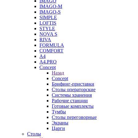
IMAGO
IMAGO-M
IMAGO-S
SIMPLE
LOFTIS
STYLE
NOVA S
RIVA
FORMULA
COMFORT
A4
A4.PRO
Concept
Назад
Concept
Брифинг-приставки
Столы операторские
Системы хранения
Рабочие станции
Готовые комплекты
Тумбы
Столы переговорные
Экраны
Царги
Столы