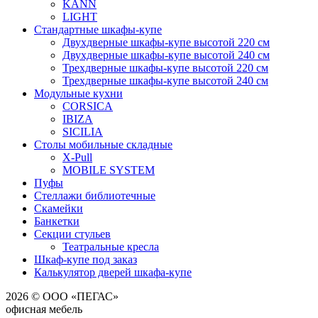
KANN
LIGHT
Стандартные шкафы-купе
Двухдверные шкафы-купе высотой 220 см
Двухдверные шкафы-купе высотой 240 см
Трехдверные шкафы-купе высотой 220 см
Трехдверные шкафы-купе высотой 240 см
Модульные кухни
CORSICA
IBIZA
SICILIA
Столы мобильные складные
X-Pull
MOBILE SYSTEM
Пуфы
Стеллажи библиотечные
Скамейки
Банкетки
Секции стульев
Театральные кресла
Шкаф-купе под заказ
Калькулятор дверей шкафа-купе
2026 © ООО «ПЕГАС»
офисная мебель