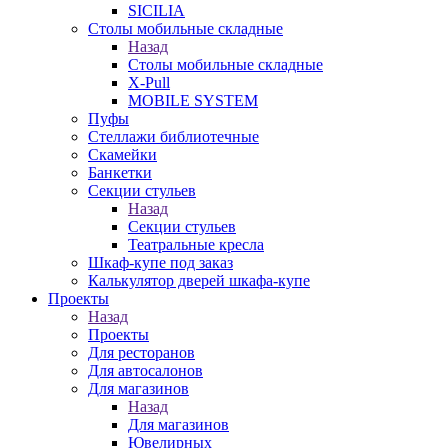
SICILIA
Столы мобильные складные
Назад
Столы мобильные складные
X-Pull
MOBILE SYSTEM
Пуфы
Стеллажи библиотечные
Скамейки
Банкетки
Секции стульев
Назад
Секции стульев
Театральные кресла
Шкаф-купе под заказ
Калькулятор дверей шкафа-купе
Проекты
Назад
Проекты
Для ресторанов
Для автосалонов
Для магазинов
Назад
Для магазинов
Ювелирных