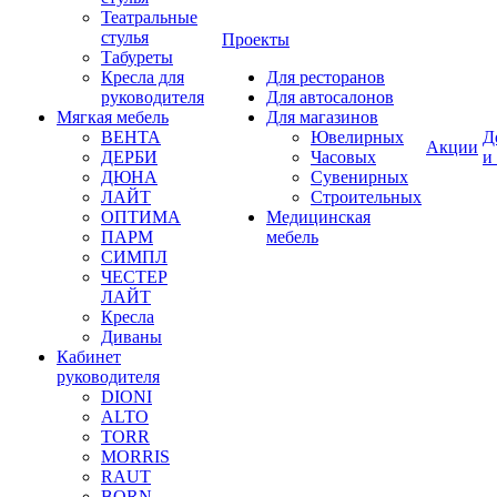
Театральные
стулья
Проекты
Табуреты
Кресла для
Для ресторанов
руководителя
Для автосалонов
Мягкая мебель
Для магазинов
ВЕНТА
Ювелирных
Д
Акции
ДЕРБИ
Часовых
и
ДЮНА
Сувенирных
ЛАЙТ
Строительных
ОПТИМА
Медицинская
ПАРМ
мебель
СИМПЛ
ЧЕСТЕР
ЛАЙТ
Кресла
Диваны
Кабинет
руководителя
DIONI
ALTO
TORR
MORRIS
RAUT
BORN