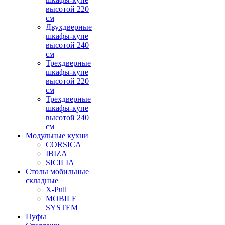
высотой 220
см
Двухдверные
шкафы-купе
высотой 240
см
Трехдверные
шкафы-купе
высотой 220
см
Трехдверные
шкафы-купе
высотой 240
см
Модульные кухни
CORSICA
IBIZA
SICILIA
Столы мобильные
складные
X-Pull
MOBILE
SYSTEM
Пуфы