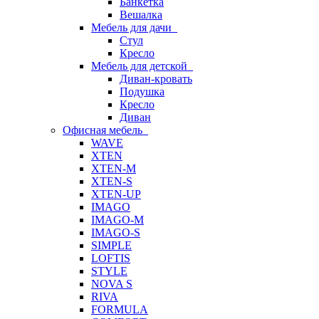
Банкетка
Вешалка
Мебель для дачи
Стул
Кресло
Мебель для детской
Диван-кровать
Подушка
Кресло
Диван
Офисная мебель
WAVE
XTEN
XTEN-M
XTEN-S
XTEN-UP
IMAGO
IMAGO-M
IMAGO-S
SIMPLE
LOFTIS
STYLE
NOVA S
RIVA
FORMULA