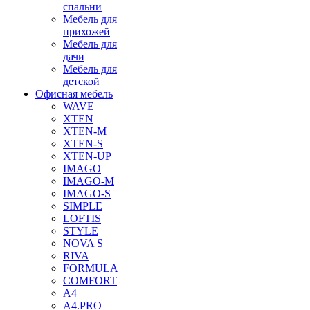
спальни
Мебель для
прихожей
Мебель для
дачи
Мебель для
детской
Офисная мебель
WAVE
XTEN
XTEN-M
XTEN-S
XTEN-UP
IMAGO
IMAGO-M
IMAGO-S
SIMPLE
LOFTIS
STYLE
NOVA S
RIVA
FORMULA
COMFORT
A4
A4.PRO