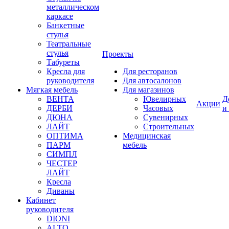
металлическом
каркасе
Банкетные
стулья
Театральные
стулья
Проекты
Табуреты
Кресла для
Для ресторанов
руководителя
Для автосалонов
Мягкая мебель
Для магазинов
ВЕНТА
Ювелирных
Д
Акции
ДЕРБИ
Часовых
и
ДЮНА
Сувенирных
ЛАЙТ
Строительных
ОПТИМА
Медицинская
ПАРМ
мебель
СИМПЛ
ЧЕСТЕР
ЛАЙТ
Кресла
Диваны
Кабинет
руководителя
DIONI
ALTO