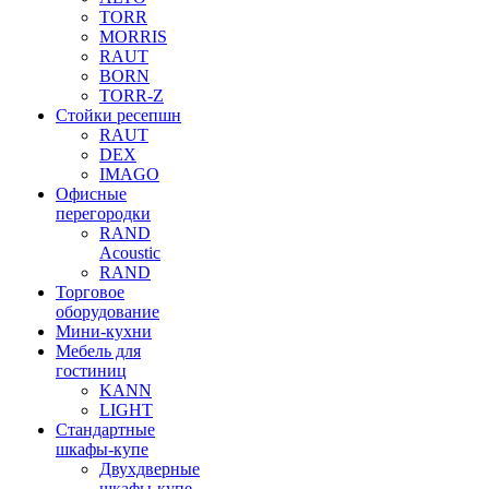
TORR
MORRIS
RAUT
BORN
TORR-Z
Стойки ресепшн
RAUT
DEX
IMAGO
Офисные
перегородки
RAND
Acoustic
RAND
Торговое
оборудование
Мини-кухни
Мебель для
гостиниц
KANN
LIGHT
Стандартные
шкафы-купе
Двухдверные
шкафы-купе