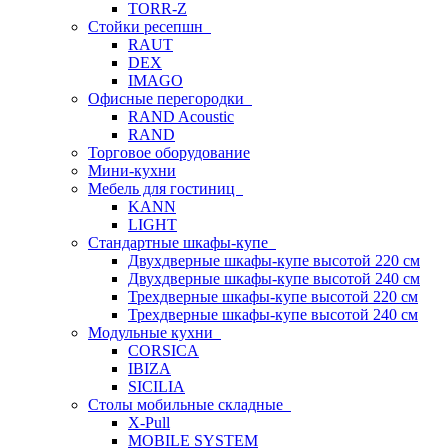
TORR-Z
Стойки ресепшн
RAUT
DEX
IMAGO
Офисные перегородки
RAND Acoustic
RAND
Торговое оборудование
Мини-кухни
Мебель для гостиниц
KANN
LIGHT
Стандартные шкафы-купе
Двухдверные шкафы-купе высотой 220 см
Двухдверные шкафы-купе высотой 240 см
Трехдверные шкафы-купе высотой 220 см
Трехдверные шкафы-купе высотой 240 см
Модульные кухни
CORSICA
IBIZA
SICILIA
Столы мобильные складные
X-Pull
MOBILE SYSTEM