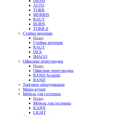
DIONI
ALTO
TORR
MORRIS
RAUT
BORN
TORR-Z
Стойки ресепшн
Назад
Стойки ресепшн
RAUT
DEX
IMAGO
Офисные перегородки
Назад
Офисные перегородки
RAND Acoustic
RAND
Торговое оборудование
Мини-кухни
Мебель для гостиниц
Назад
Мебель для гостиниц
KANN
LIGHT