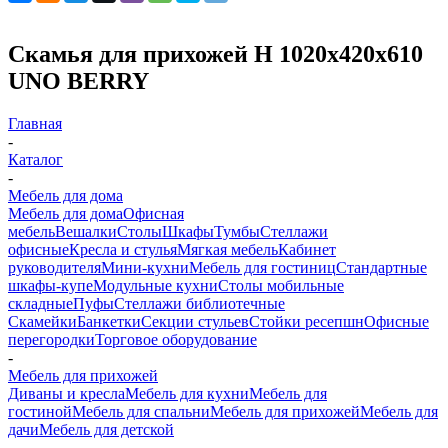
Скамья для прихожей Н 1020х420х610
UNO BERRY
Главная
-
Каталог
-
Мебель для дома
Мебель для дома
Офисная
мебель
Вешалки
Столы
Шкафы
Тумбы
Стеллажи
офисные
Кресла и стулья
Мягкая мебель
Кабинет
руководителя
Мини-кухни
Мебель для гостиниц
Стандартные
шкафы-купе
Модульные кухни
Столы мобильные
складные
Пуфы
Стеллажи библиотечные
Скамейки
Банкетки
Секции стульев
Стойки ресепшн
Офисные
перегородки
Торговое оборудование
-
Мебель для прихожей
Диваны и кресла
Мебель для кухни
Мебель для
гостиной
Мебель для спальни
Мебель для прихожей
Мебель для
дачи
Мебель для детской
-