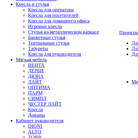
Кресла и стулья
Кресла для оператора
Кресла для посетителей
Кресла для домашнего офиса
Игровые кресла
Стулья на металлическом каркасе
Проекты
Банкетные стулья
Театральные стулья
Дл
Табуреты
Дл
Кресла для руководителя
Дл
Мягкая мебель
ВЕНТА
ДЕРБИ
ДЮНА
ЛАЙТ
Ме
ОПТИМА
ПАРМ
СИМПЛ
ЧЕСТЕР ЛАЙТ
Кресла
Диваны
Кабинет руководителя
DIONI
ALTO
TORR