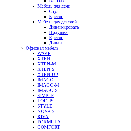
Вешалка
Мебель для дачи
Стул
Кресло
Мебель для детской
Диван-кровать
Подушка
Кресло
Диван
Офисная мебель
WAVE
XTEN
XTEN-M
XTEN-S
XTEN-UP
IMAGO
IMAGO-M
IMAGO-S
SIMPLE
LOFTIS
STYLE
NOVA S
RIVA
FORMULA
COMFORT