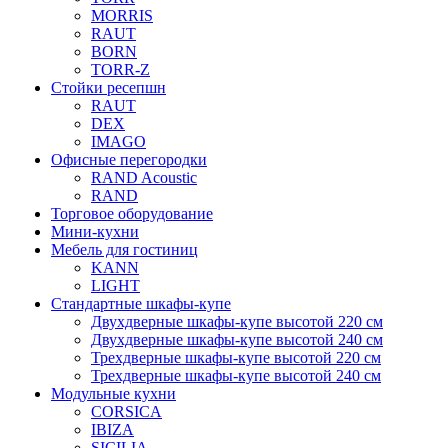
MORRIS
RAUT
BORN
TORR-Z
Стойки ресепшн
RAUT
DEX
IMAGO
Офисные перегородки
RAND Acoustic
RAND
Торговое оборудование
Мини-кухни
Мебель для гостиниц
KANN
LIGHT
Стандартные шкафы-купе
Двухдверные шкафы-купе высотой 220 см
Двухдверные шкафы-купе высотой 240 см
Трехдверные шкафы-купе высотой 220 см
Трехдверные шкафы-купе высотой 240 см
Модульные кухни
CORSICA
IBIZA
SICILIA