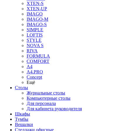
XTEN-S
XTEN-UP
IMAGO
IMAGO-M
IMAGO-S
SIMPLE
LOFTIS
STYLE
NOVA S
RIVA
FORMULA
COMFORT
A4
A4.PRO
Concept
Ещё
Столы
Журнальные столы
Компьютерные столы
Для персонала
Для кабинета руководителя
Шкафы
Тумбы
Вешалки
Стеллажи офисные