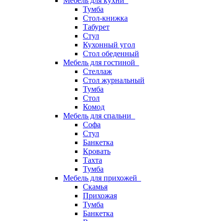
Мебель для кухни
Тумба
Стол-книжка
Табурет
Стул
Кухонный угол
Стол обеденный
Мебель для гостиной
Стеллаж
Стол журнальный
Тумба
Стол
Комод
Мебель для спальни
Софа
Стул
Банкетка
Кровать
Тахта
Тумба
Мебель для прихожей
Скамья
Прихожая
Тумба
Банкетка