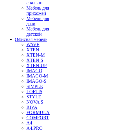
спальни
Мебель для
прихожей
Мебель для
дачи
Мебель для
детской
Офисная мебель
WAVE
XTEN
XTEN-M
XTEN-S
XTEN-UP
IMAGO
IMAGO-M
IMAGO-S
SIMPLE
LOFTIS
STYLE
NOVA S
RIVA
FORMULA
COMFORT
A4
A4.PRO