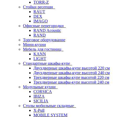
TORR-Z
Стойки ресепшн
RAUT
DEX
IMAGO
Офисные перегородки
RAND Acoustic
RAND
Торговое оборудование
Мини-кухни
Мебель для гостиниц
KANN
LIGHT
Стандартные шкафы-купе
Двухдверные шкафы-купе высотой 220 см
Двухдверные шкафы-купе высотой 240 см
Трехдверные шкафы-купе высотой 220 см
Трехдверные шкафы-купе высотой 240 см
Модульные кухни
CORSICA
IBIZA
SICILIA
Столы мобильные складные
X-Pull
MOBILE SYSTEM