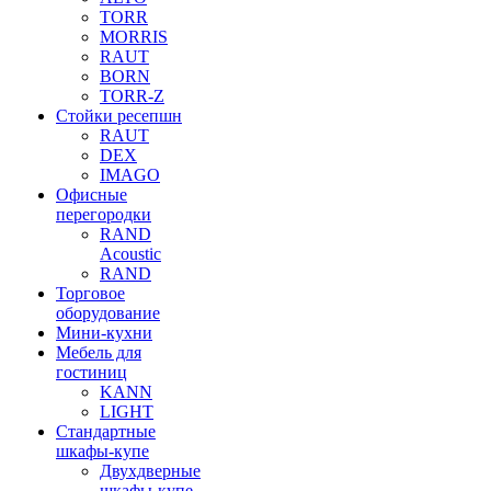
TORR
MORRIS
RAUT
BORN
TORR-Z
Стойки ресепшн
RAUT
DEX
IMAGO
Офисные
перегородки
RAND
Acoustic
RAND
Торговое
оборудование
Мини-кухни
Мебель для
гостиниц
KANN
LIGHT
Стандартные
шкафы-купе
Двухдверные
шкафы-купе