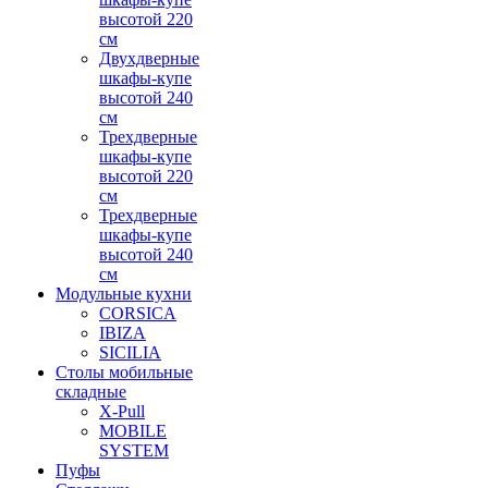
высотой 220
см
Двухдверные
шкафы-купе
высотой 240
см
Трехдверные
шкафы-купе
высотой 220
см
Трехдверные
шкафы-купе
высотой 240
см
Модульные кухни
CORSICA
IBIZA
SICILIA
Столы мобильные
складные
X-Pull
MOBILE
SYSTEM
Пуфы