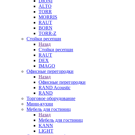
DIONI
ALTO
TORR
MORRIS
RAUT
BORN
TORR-Z
Стойки ресепшн
Назад
Стойки ресепшн
RAUT
DEX
IMAGO
Офисные перегородки
Назад
Офисные перегородки
RAND Acoustic
RAND
Торговое оборудование
Мини-кухни
Мебель для гостиниц
Назад
Мебель для гостиниц
KANN
LIGHT