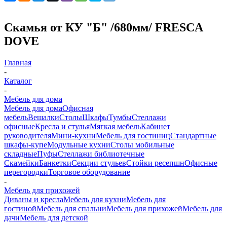
Скамья от КУ "Б" /680мм/ FRESCA
DOVE
Главная
-
Каталог
-
Мебель для дома
Мебель для дома
Офисная
мебель
Вешалки
Столы
Шкафы
Тумбы
Стеллажи
офисные
Кресла и стулья
Мягкая мебель
Кабинет
руководителя
Мини-кухни
Мебель для гостиниц
Стандартные
шкафы-купе
Модульные кухни
Столы мобильные
складные
Пуфы
Стеллажи библиотечные
Скамейки
Банкетки
Секции стульев
Стойки ресепшн
Офисные
перегородки
Торговое оборудование
-
Мебель для прихожей
Диваны и кресла
Мебель для кухни
Мебель для
гостиной
Мебель для спальни
Мебель для прихожей
Мебель для
дачи
Мебель для детской
-