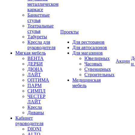
металлическом
каркасе
Банкетные
стулья
Театральные
стулья
Проекты
Табуреты
Кресла для
Для ресторанов
руководителя
Для автосалонов
Мягкая мебель
Для магазинов
ВЕНТА
Ювелирных
Д
Акции
ДЕРБИ
Часовых
и
ДЮНА
Сувенирных
ЛАЙТ
Строительных
ОПТИМА
Медицинская
ПАРМ
мебель
СИМПЛ
ЧЕСТЕР
ЛАЙТ
Кресла
Диваны
Кабинет
руководителя
DIONI
ALTO