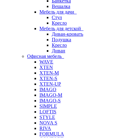
Банкетка
Вешалка
Мебель для дачи
Стул
Кресло
Мебель для детской
Диван-кровать
Подушка
Кресло
Диван
Офисная мебель
WAVE
XTEN
XTEN-M
XTEN-S
XTEN-UP
IMAGO
IMAGO-M
IMAGO-S
SIMPLE
LOFTIS
STYLE
NOVA S
RIVA
FORMULA