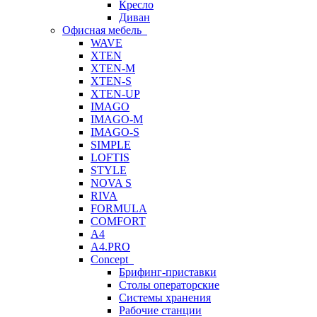
Кресло
Диван
Офисная мебель
WAVE
XTEN
XTEN-M
XTEN-S
XTEN-UP
IMAGO
IMAGO-M
IMAGO-S
SIMPLE
LOFTIS
STYLE
NOVA S
RIVA
FORMULA
COMFORT
A4
A4.PRO
Concept
Брифинг-приставки
Столы операторские
Системы хранения
Рабочие станции