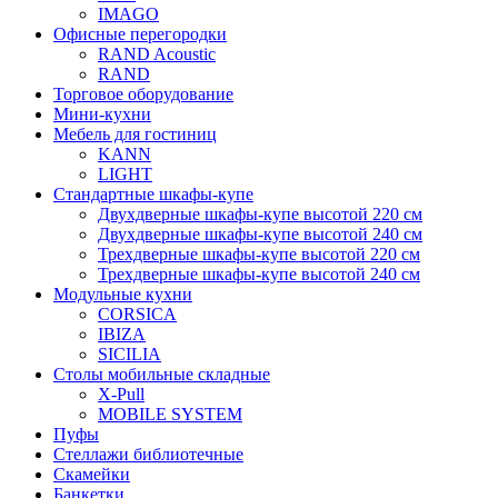
IMAGO
Офисные перегородки
RAND Acoustic
RAND
Торговое оборудование
Мини-кухни
Мебель для гостиниц
KANN
LIGHT
Стандартные шкафы-купе
Двухдверные шкафы-купе высотой 220 см
Двухдверные шкафы-купе высотой 240 см
Трехдверные шкафы-купе высотой 220 см
Трехдверные шкафы-купе высотой 240 см
Модульные кухни
CORSICA
IBIZA
SICILIA
Столы мобильные складные
X-Pull
MOBILE SYSTEM
Пуфы
Стеллажи библиотечные
Скамейки
Банкетки