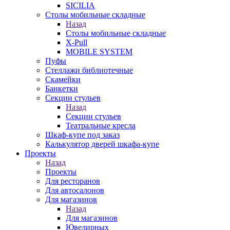
SICILIA
Столы мобильные складные
Назад
Столы мобильные складные
X-Pull
MOBILE SYSTEM
Пуфы
Стеллажи библиотечные
Скамейки
Банкетки
Секции стульев
Назад
Секции стульев
Театральные кресла
Шкаф-купе под заказ
Калькулятор дверей шкафа-купе
Проекты
Назад
Проекты
Для ресторанов
Для автосалонов
Для магазинов
Назад
Для магазинов
Ювелирных