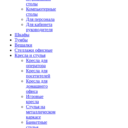
столы
Компьютерные
столы
Для персонала
Для кабинета
руководителя
Шкафы
Тумбы
Вешалки
Стеллажи офисные
Кресла и стулья
Кресла для
оператора
Кресла для
посетителей
Кресла для
домашнего
офиса
Игровые
кресла
Стулья на
металлическом
каркасе
Банкетные
стулья