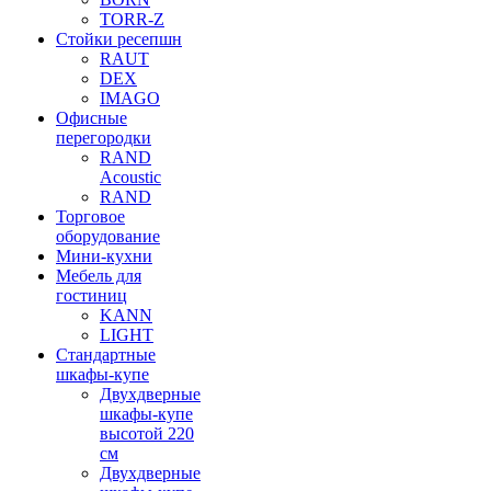
TORR-Z
Стойки ресепшн
RAUT
DEX
IMAGO
Офисные
перегородки
RAND
Acoustic
RAND
Торговое
оборудование
Мини-кухни
Мебель для
гостиниц
KANN
LIGHT
Стандартные
шкафы-купе
Двухдверные
шкафы-купе
высотой 220
см
Двухдверные