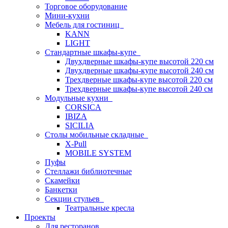
Торговое оборудование
Мини-кухни
Мебель для гостиниц
KANN
LIGHT
Стандартные шкафы-купе
Двухдверные шкафы-купе высотой 220 см
Двухдверные шкафы-купе высотой 240 см
Трехдверные шкафы-купе высотой 220 см
Трехдверные шкафы-купе высотой 240 см
Модульные кухни
CORSICA
IBIZA
SICILIA
Столы мобильные складные
X-Pull
MOBILE SYSTEM
Пуфы
Стеллажи библиотечные
Скамейки
Банкетки
Секции стульев
Театральные кресла
Проекты
Для ресторанов