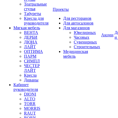
Театральные
стулья
Проекты
Табуреты
Кресла для
Для ресторанов
руководителя
Для автосалонов
Мягкая мебель
Для магазинов
ВЕНТА
Ювелирных
Д
Акции
ДЕРБИ
Часовых
и
ДЮНА
Сувенирных
ЛАЙТ
Строительных
ОПТИМА
Медицинская
ПАРМ
мебель
СИМПЛ
ЧЕСТЕР
ЛАЙТ
Кресла
Диваны
Кабинет
руководителя
DIONI
ALTO
TORR
MORRIS
RAUT
BORN