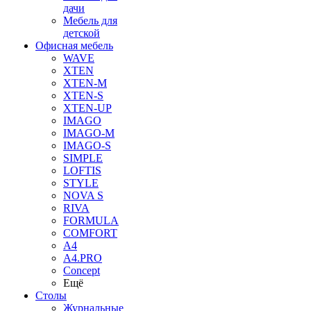
дачи
Мебель для
детской
Офисная мебель
WAVE
XTEN
XTEN-M
XTEN-S
XTEN-UP
IMAGO
IMAGO-M
IMAGO-S
SIMPLE
LOFTIS
STYLE
NOVA S
RIVA
FORMULA
COMFORT
A4
A4.PRO
Concept
Ещё
Столы
Журнальные