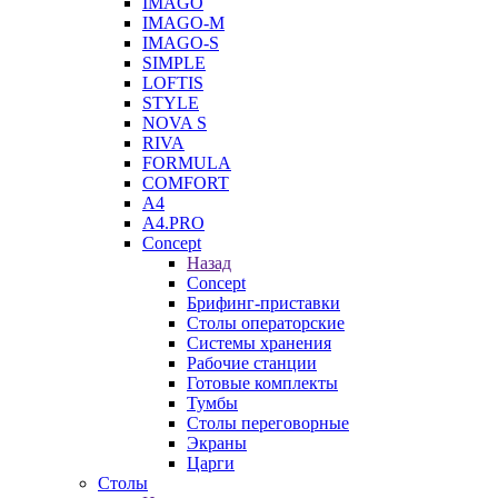
IMAGO
IMAGO-M
IMAGO-S
SIMPLE
LOFTIS
STYLE
NOVA S
RIVA
FORMULA
COMFORT
A4
A4.PRO
Concept
Назад
Concept
Брифинг-приставки
Столы операторские
Системы хранения
Рабочие станции
Готовые комплекты
Тумбы
Столы переговорные
Экраны
Царги
Столы