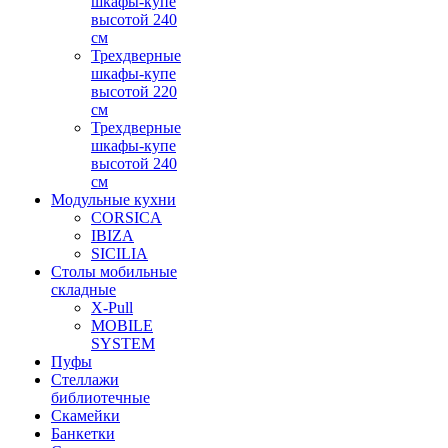
шкафы-купе
высотой 240
см
Трехдверные
шкафы-купе
высотой 220
см
Трехдверные
шкафы-купе
высотой 240
см
Модульные кухни
CORSICA
IBIZA
SICILIA
Столы мобильные
складные
X-Pull
MOBILE
SYSTEM
Пуфы
Стеллажи
библиотечные
Скамейки
Банкетки