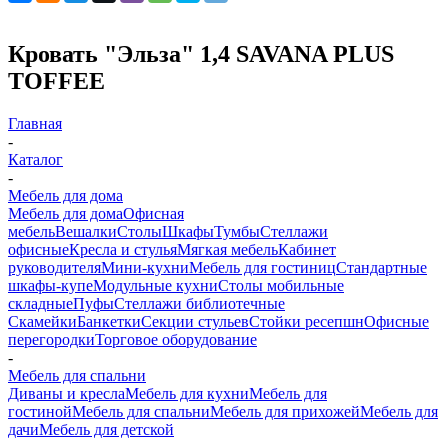
Кровать "Эльза" 1,4 SAVANA PLUS
TOFFEE
Главная
-
Каталог
-
Мебель для дома
Мебель для дома
Офисная
мебель
Вешалки
Столы
Шкафы
Тумбы
Стеллажи
офисные
Кресла и стулья
Мягкая мебель
Кабинет
руководителя
Мини-кухни
Мебель для гостиниц
Стандартные
шкафы-купе
Модульные кухни
Столы мобильные
складные
Пуфы
Стеллажи библиотечные
Скамейки
Банкетки
Секции стульев
Стойки ресепшн
Офисные
перегородки
Торговое оборудование
-
Мебель для спальни
Диваны и кресла
Мебель для кухни
Мебель для
гостиной
Мебель для спальни
Мебель для прихожей
Мебель для
дачи
Мебель для детской
-