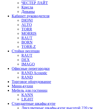
ЧЕСТЕР ЛАЙТ
Кресла
Диваны
Кабинет руководителя
DIONI
ALTO
TORR
MORRIS
RAUT
BORN
TORR-Z
Стойки ресепшн
RAUT
DEX
IMAGO
Офисные перегородки
RAND Acoustic
RAND
Торговое оборудование
Мини-кухни
Мебель для гостиниц
KANN
LIGHT
Стандартные шкафы-купе
Двухдверные шкафы-купе высотой 220 см