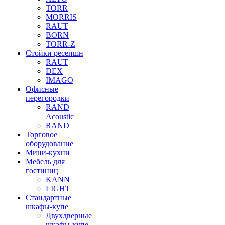
TORR
MORRIS
RAUT
BORN
TORR-Z
Стойки ресепшн
RAUT
DEX
IMAGO
Офисные
перегородки
RAND
Acoustic
RAND
Торговое
оборудование
Мини-кухни
Мебель для
гостиниц
KANN
LIGHT
Стандартные
шкафы-купе
Двухдверные
шкафы-купе