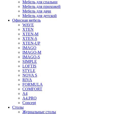
Мебель для спальни
Мебель для прихожей
Мебель для дачи
Мебель для детской
Офисная мебель
WAVE
XTEN
XTEN-M
XTEN-S
XTEN-UP
IMAGO
IMAGO-M
IMAGO-S
SIMPLE
LOFTIS
STYLE
NOVA S
RIVA
FORMULA
COMFORT
A4
A4.PRO
Concept
Столы
Журнальные столы