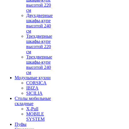
высотой 220
см
Двухдверные
шкафы-купе
высотой 240
см
Трехдверные
шкафы-купе
высотой 220
см
Трехдверные
шкафы-купе
высотой 240
см
Модульные кухни
CORSICA
IBIZA
SICILIA
Столы мобильные
складные
X-Pull
MOBILE
SYSTEM
Пуфы