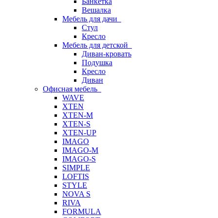
Банкетка
Вешалка
Мебель для дачи
Стул
Кресло
Мебель для детской
Диван-кровать
Подушка
Кресло
Диван
Офисная мебель
WAVE
XTEN
XTEN-M
XTEN-S
XTEN-UP
IMAGO
IMAGO-M
IMAGO-S
SIMPLE
LOFTIS
STYLE
NOVA S
RIVA
FORMULA