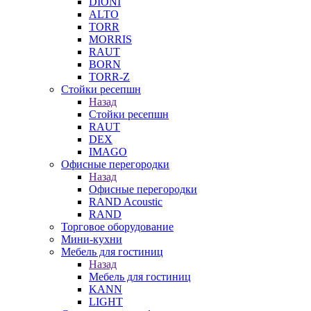
DIONI
ALTO
TORR
MORRIS
RAUT
BORN
TORR-Z
Стойки ресепшн
Назад
Стойки ресепшн
RAUT
DEX
IMAGO
Офисные перегородки
Назад
Офисные перегородки
RAND Acoustic
RAND
Торговое оборудование
Мини-кухни
Мебель для гостиниц
Назад
Мебель для гостиниц
KANN
LIGHT