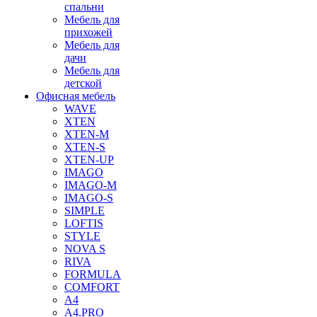
спальни
Мебель для
прихожей
Мебель для
дачи
Мебель для
детской
Офисная мебель
WAVE
XTEN
XTEN-M
XTEN-S
XTEN-UP
IMAGO
IMAGO-M
IMAGO-S
SIMPLE
LOFTIS
STYLE
NOVA S
RIVA
FORMULA
COMFORT
A4
A4.PRO