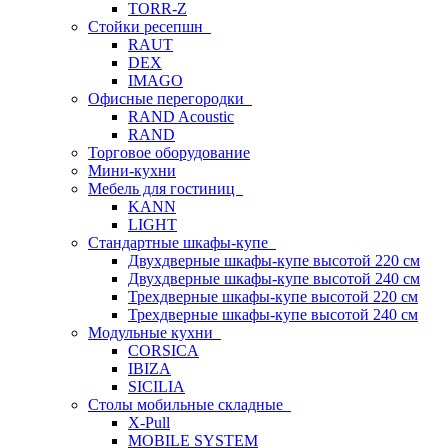
TORR-Z
Стойки ресепшн
RAUT
DEX
IMAGO
Офисные перегородки
RAND Acoustic
RAND
Торговое оборудование
Мини-кухни
Мебель для гостиниц
KANN
LIGHT
Стандартные шкафы-купе
Двухдверные шкафы-купе высотой 220 см
Двухдверные шкафы-купе высотой 240 см
Трехдверные шкафы-купе высотой 220 см
Трехдверные шкафы-купе высотой 240 см
Модульные кухни
CORSICA
IBIZA
SICILIA
Столы мобильные складные
X-Pull
MOBILE SYSTEM