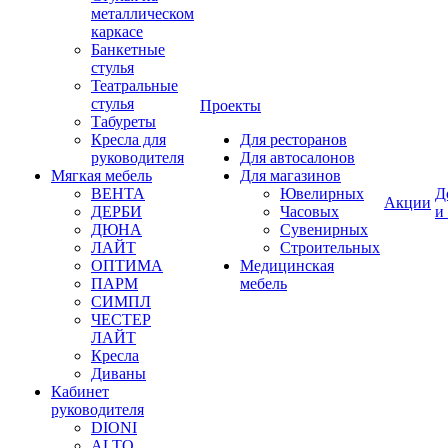
металлическом
каркасе
Банкетные
стулья
Театральные
стулья
Проекты
Табуреты
Кресла для
Для ресторанов
руководителя
Для автосалонов
Мягкая мебель
Для магазинов
ВЕНТА
Ювелирных
Д
Акции
ДЕРБИ
Часовых
и
ДЮНА
Сувенирных
ЛАЙТ
Строительных
ОПТИМА
Медицинская
ПАРМ
мебель
СИМПЛ
ЧЕСТЕР
ЛАЙТ
Кресла
Диваны
Кабинет
руководителя
DIONI
ALTO