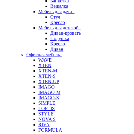
Банкетка
Вешалка
Мебель для дачи
Стул
Кресло
Мебель для детской
Диван-кровать
Подушка
Кресло
Диван
Офисная мебель
WAVE
XTEN
XTEN-M
XTEN-S
XTEN-UP
IMAGO
IMAGO-M
IMAGO-S
SIMPLE
LOFTIS
STYLE
NOVA S
RIVA
FORMULA