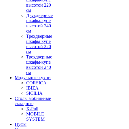
высотой 220
см
Двухдверные
шкафы-купе
высотой 240
см
Трехдверные
шкафы-купе
высотой 220
см
Трехдверные
шкафы-купе
высотой 240
см
Модульные кухни
CORSICA
IBIZA
SICILIA
Столы мобильные
складные
X-Pull
MOBILE
SYSTEM
Пуфы