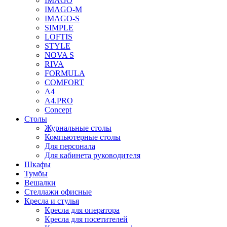
IMAGO
IMAGO-M
IMAGO-S
SIMPLE
LOFTIS
STYLE
NOVA S
RIVA
FORMULA
COMFORT
A4
A4.PRO
Concept
Столы
Журнальные столы
Компьютерные столы
Для персонала
Для кабинета руководителя
Шкафы
Тумбы
Вешалки
Стеллажи офисные
Кресла и стулья
Кресла для оператора
Кресла для посетителей