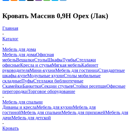
Кровать Массив 0,9Н Орех (Лак)
Главная
-
Каталог
-
Мебель для дома
Мебель для дома
Офисная
мебель
Вешалки
Столы
Шкафы
Тумбы
Стеллажи
офисные
Кресла и стулья
Мягкая мебель
Кабинет
руководителя
Мини-кухни
Мебель для гостиниц
Стандартные
шкафы-купе
Модульные кухни
Столы мобильные
складные
Пуфы
Стеллажи библиотечные
Скамейки
Банкетки
Секции стульев
Стойки ресепшн
Офисные
перегородки
Торговое оборудование
-
Мебель для спальни
Диваны и кресла
Мебель для кухни
Мебель для
гостиной
Мебель для спальни
Мебель для прихожей
Мебель для
дачи
Мебель для детской
-
Кровать