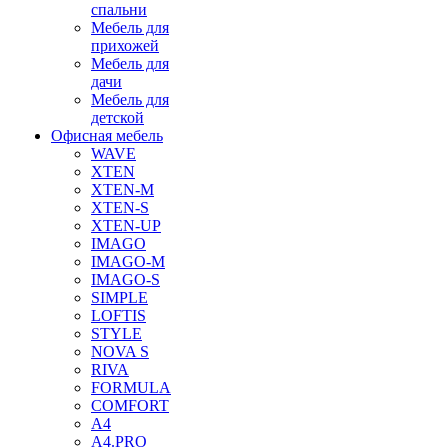
спальни
Мебель для
прихожей
Мебель для
дачи
Мебель для
детской
Офисная мебель
WAVE
XTEN
XTEN-M
XTEN-S
XTEN-UP
IMAGO
IMAGO-M
IMAGO-S
SIMPLE
LOFTIS
STYLE
NOVA S
RIVA
FORMULA
COMFORT
A4
A4.PRO