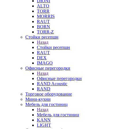
DIONI
ALTO
TORR
MORRIS
RAUT
BORN
TORR-Z
Стойки ресепшн
Назад
Стойки ресепшн
RAUT
DEX
IMAGO
Офисные перегородки
Назад
Офисные перегородки
RAND Acoustic
RAND
Торговое оборудование
Мини-кухни
Мебель для гостиниц
Назад
Мебель для гостиниц
KANN
LIGHT