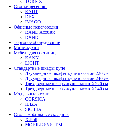
TORR-Z
Стойки ресепшн
RAUT
DEX
IMAGO
Офисные перегородки
RAND Acoustic
RAND
Торговое оборудование
Мини-кухни
Мебель для гостиниц
KANN
LIGHT
Стандартные шкафы-купе
Двухдверные шкафы-купе высотой 220 см
Двухдверные шкафы-купе высотой 240 см
Трехдверные шкафы-купе высотой 220 см
Трехдверные шкафы-купе высотой 240 см
Модульные кухни
CORSICA
IBIZA
SICILIA
Столы мобильные складные
X-Pull
MOBILE SYSTEM