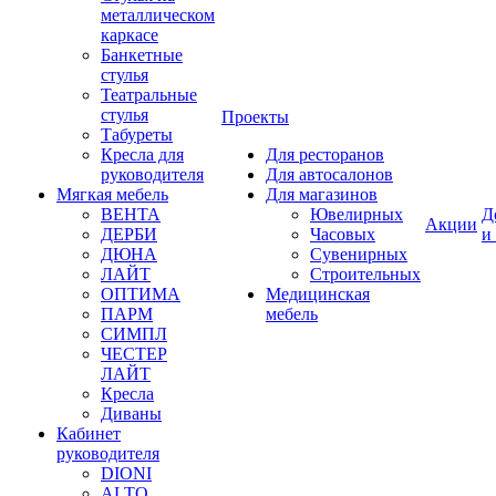
металлическом
каркасе
Банкетные
стулья
Театральные
стулья
Проекты
Табуреты
Кресла для
Для ресторанов
руководителя
Для автосалонов
Мягкая мебель
Для магазинов
ВЕНТА
Ювелирных
Д
Акции
ДЕРБИ
Часовых
и
ДЮНА
Сувенирных
ЛАЙТ
Строительных
ОПТИМА
Медицинская
ПАРМ
мебель
СИМПЛ
ЧЕСТЕР
ЛАЙТ
Кресла
Диваны
Кабинет
руководителя
DIONI
ALTO