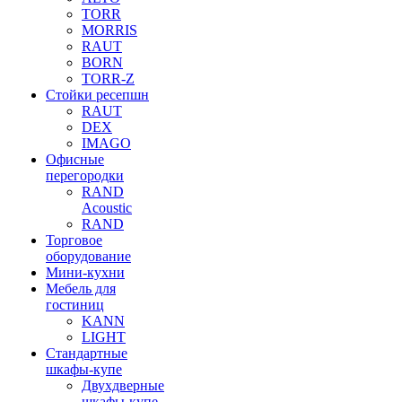
TORR
MORRIS
RAUT
BORN
TORR-Z
Стойки ресепшн
RAUT
DEX
IMAGO
Офисные
перегородки
RAND
Acoustic
RAND
Торговое
оборудование
Мини-кухни
Мебель для
гостиниц
KANN
LIGHT
Стандартные
шкафы-купе
Двухдверные
шкафы-купе