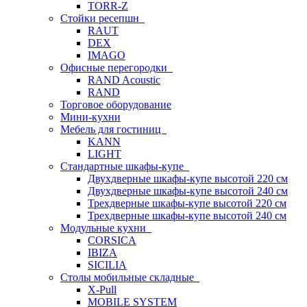
TORR-Z
Стойки ресепшн
RAUT
DEX
IMAGO
Офисные перегородки
RAND Acoustic
RAND
Торговое оборудование
Мини-кухни
Мебель для гостиниц
KANN
LIGHT
Стандартные шкафы-купе
Двухдверные шкафы-купе высотой 220 см
Двухдверные шкафы-купе высотой 240 см
Трехдверные шкафы-купе высотой 220 см
Трехдверные шкафы-купе высотой 240 см
Модульные кухни
CORSICA
IBIZA
SICILIA
Столы мобильные складные
X-Pull
MOBILE SYSTEM