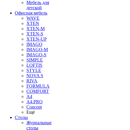
Мебель для
детской
Офисная мебель
WAVE
XTEN
XTEN-M
XTEN-S
XTEN-UP
IMAGO
IMAGO-M
IMAGO-S
SIMPLE
LOFTIS
STYLE
NOVA S
RIVA
FORMULA
COMFORT
A4
A4.PRO
Concept
Ещё
Столы
Журнальные
столы