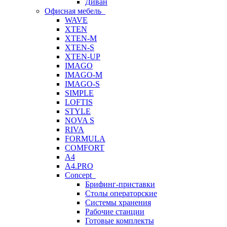
Диван
Офисная мебель
WAVE
XTEN
XTEN-M
XTEN-S
XTEN-UP
IMAGO
IMAGO-M
IMAGO-S
SIMPLE
LOFTIS
STYLE
NOVA S
RIVA
FORMULA
COMFORT
A4
A4.PRO
Concept
Брифинг-приставки
Столы операторские
Системы хранения
Рабочие станции
Готовые комплекты