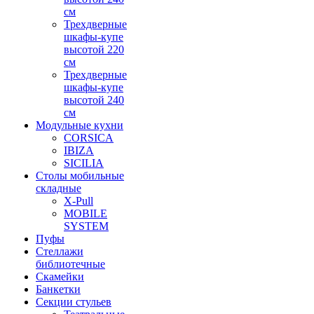
см
Трехдверные
шкафы-купе
высотой 220
см
Трехдверные
шкафы-купе
высотой 240
см
Модульные кухни
CORSICA
IBIZA
SICILIA
Столы мобильные
складные
X-Pull
MOBILE
SYSTEM
Пуфы
Стеллажи
библиотечные
Скамейки
Банкетки
Секции стульев