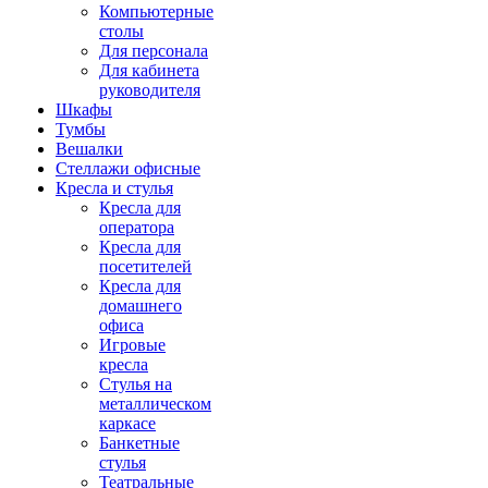
Компьютерные
столы
Для персонала
Для кабинета
руководителя
Шкафы
Тумбы
Вешалки
Стеллажи офисные
Кресла и стулья
Кресла для
оператора
Кресла для
посетителей
Кресла для
домашнего
офиса
Игровые
кресла
Стулья на
металлическом
каркасе
Банкетные
стулья
Театральные