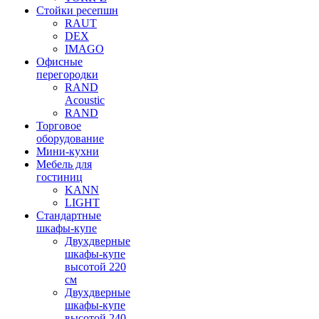
Стойки ресепшн
RAUT
DEX
IMAGO
Офисные
перегородки
RAND
Acoustic
RAND
Торговое
оборудование
Мини-кухни
Мебель для
гостиниц
KANN
LIGHT
Стандартные
шкафы-купе
Двухдверные
шкафы-купе
высотой 220
см
Двухдверные
шкафы-купе
высотой 240