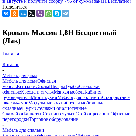
7%
в августе
и получите
сборку
от суммы заказа
Бесплатно!
Поделиться
Кровать Массив 1,8Н Бесцветный
(Лак)
Главная
-
Каталог
-
Мебель для дома
Мебель для дома
Офисная
мебель
Вешалки
Столы
Шкафы
Тумбы
Стеллажи
офисные
Кресла и стулья
Мягкая мебель
Кабинет
руководителя
Мини-кухни
Мебель для гостиниц
Стандартные
шкафы-купе
Модульные кухни
Столы мобильные
складные
Пуфы
Стеллажи библиотечные
Скамейки
Банкетки
Секции стульев
Стойки ресепшн
Офисные
перегородки
Торговое оборудование
-
Мебель для спальни
Диваны и кресла
Мебель для кухни
Мебель для