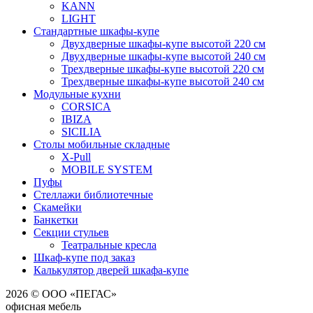
KANN
LIGHT
Стандартные шкафы-купе
Двухдверные шкафы-купе высотой 220 см
Двухдверные шкафы-купе высотой 240 см
Трехдверные шкафы-купе высотой 220 см
Трехдверные шкафы-купе высотой 240 см
Модульные кухни
CORSICA
IBIZA
SICILIA
Столы мобильные складные
X-Pull
MOBILE SYSTEM
Пуфы
Стеллажи библиотечные
Скамейки
Банкетки
Секции стульев
Театральные кресла
Шкаф-купе под заказ
Калькулятор дверей шкафа-купе
2026 © ООО «ПЕГАС»
офисная мебель