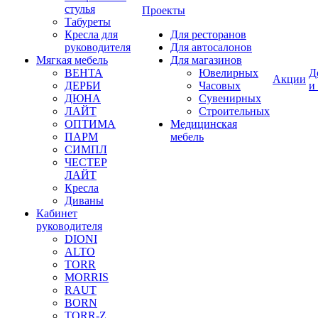
стулья
Проекты
Табуреты
Кресла для
Для ресторанов
руководителя
Для автосалонов
Мягкая мебель
Для магазинов
ВЕНТА
Ювелирных
Д
Акции
ДЕРБИ
Часовых
и
ДЮНА
Сувенирных
ЛАЙТ
Строительных
ОПТИМА
Медицинская
ПАРМ
мебель
СИМПЛ
ЧЕСТЕР
ЛАЙТ
Кресла
Диваны
Кабинет
руководителя
DIONI
ALTO
TORR
MORRIS
RAUT
BORN
TORR-Z