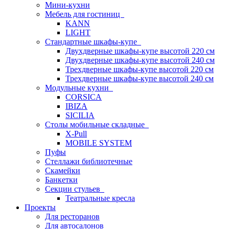
Мини-кухни
Мебель для гостиниц
KANN
LIGHT
Стандартные шкафы-купе
Двухдверные шкафы-купе высотой 220 см
Двухдверные шкафы-купе высотой 240 см
Трехдверные шкафы-купе высотой 220 см
Трехдверные шкафы-купе высотой 240 см
Модульные кухни
CORSICA
IBIZA
SICILIA
Столы мобильные складные
X-Pull
MOBILE SYSTEM
Пуфы
Стеллажи библиотечные
Скамейки
Банкетки
Секции стульев
Театральные кресла
Проекты
Для ресторанов
Для автосалонов