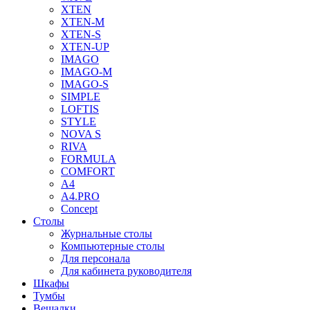
XTEN
XTEN-M
XTEN-S
XTEN-UP
IMAGO
IMAGO-M
IMAGO-S
SIMPLE
LOFTIS
STYLE
NOVA S
RIVA
FORMULA
COMFORT
A4
A4.PRO
Concept
Столы
Журнальные столы
Компьютерные столы
Для персонала
Для кабинета руководителя
Шкафы
Тумбы
Вешалки