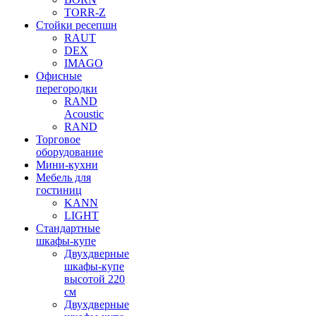
TORR-Z
Стойки ресепшн
RAUT
DEX
IMAGO
Офисные
перегородки
RAND
Acoustic
RAND
Торговое
оборудование
Мини-кухни
Мебель для
гостиниц
KANN
LIGHT
Стандартные
шкафы-купе
Двухдверные
шкафы-купе
высотой 220
см
Двухдверные