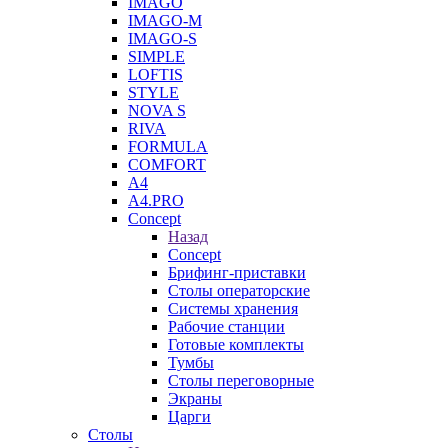
IMAGO
IMAGO-M
IMAGO-S
SIMPLE
LOFTIS
STYLE
NOVA S
RIVA
FORMULA
COMFORT
A4
A4.PRO
Concept
Назад
Concept
Брифинг-приставки
Столы операторские
Системы хранения
Рабочие станции
Готовые комплекты
Тумбы
Столы переговорные
Экраны
Царги
Столы