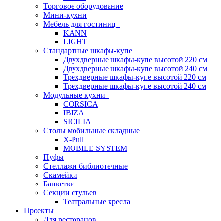
Торговое оборудование
Мини-кухни
Мебель для гостиниц
KANN
LIGHT
Стандартные шкафы-купе
Двухдверные шкафы-купе высотой 220 см
Двухдверные шкафы-купе высотой 240 см
Трехдверные шкафы-купе высотой 220 см
Трехдверные шкафы-купе высотой 240 см
Модульные кухни
CORSICA
IBIZA
SICILIA
Столы мобильные складные
X-Pull
MOBILE SYSTEM
Пуфы
Стеллажи библиотечные
Скамейки
Банкетки
Секции стульев
Театральные кресла
Проекты
Для ресторанов