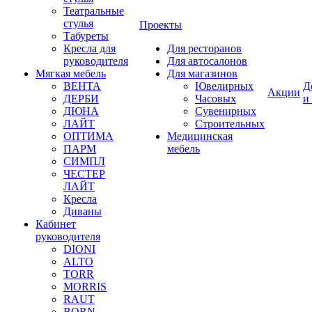
Театральные
стулья
Проекты
Табуреты
Кресла для
Для ресторанов
руководителя
Для автосалонов
Мягкая мебель
Для магазинов
ВЕНТА
Ювелирных
Д
Акции
ДЕРБИ
Часовых
и
ДЮНА
Сувенирных
ЛАЙТ
Строительных
ОПТИМА
Медицинская
ПАРМ
мебель
СИМПЛ
ЧЕСТЕР
ЛАЙТ
Кресла
Диваны
Кабинет
руководителя
DIONI
ALTO
TORR
MORRIS
RAUT
BORN