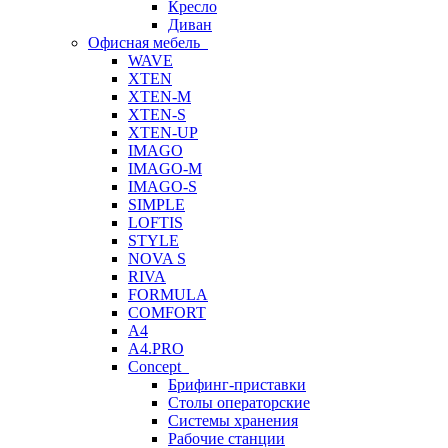
Кресло
Диван
Офисная мебель
WAVE
XTEN
XTEN-M
XTEN-S
XTEN-UP
IMAGO
IMAGO-M
IMAGO-S
SIMPLE
LOFTIS
STYLE
NOVA S
RIVA
FORMULA
COMFORT
A4
A4.PRO
Concept
Брифинг-приставки
Столы операторские
Системы хранения
Рабочие станции