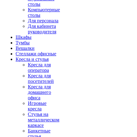
столы
Компьютерные
столы
Для персонала
Для кабинета
руководителя
Шкафы
Тумбы
Вешалки
Стеллажи офисные
Кресла и стулья
Кресла для
оператора
Кресла для
посетителей
Кресла для
домашнего
офиса
Игровые
кресла
Стулья на
металлическом
каркасе
Банкетные
стулья