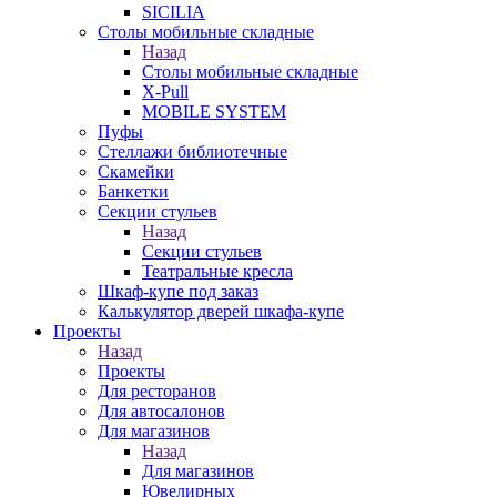
SICILIA
Столы мобильные складные
Назад
Столы мобильные складные
X-Pull
MOBILE SYSTEM
Пуфы
Стеллажи библиотечные
Скамейки
Банкетки
Секции стульев
Назад
Секции стульев
Театральные кресла
Шкаф-купе под заказ
Калькулятор дверей шкафа-купе
Проекты
Назад
Проекты
Для ресторанов
Для автосалонов
Для магазинов
Назад
Для магазинов
Ювелирных