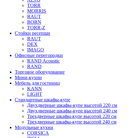
TORR
MORRIS
RAUT
BORN
TORR-Z
Стойки ресепшн
RAUT
DEX
IMAGO
Офисные перегородки
RAND Acoustic
RAND
Торговое оборудование
Мини-кухни
Мебель для гостиниц
KANN
LIGHT
Стандартные шкафы-купе
Двухдверные шкафы-купе высотой 220 см
Двухдверные шкафы-купе высотой 240 см
Трехдверные шкафы-купе высотой 220 см
Трехдверные шкафы-купе высотой 240 см
Модульные кухни
CORSICA