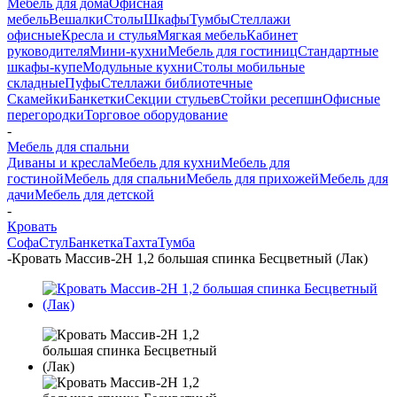
Мебель для дома
Офисная
мебель
Вешалки
Столы
Шкафы
Тумбы
Стеллажи
офисные
Кресла и стулья
Мягкая мебель
Кабинет
руководителя
Мини-кухни
Мебель для гостиниц
Стандартные
шкафы-купе
Модульные кухни
Столы мобильные
складные
Пуфы
Стеллажи библиотечные
Скамейки
Банкетки
Секции стульев
Стойки ресепшн
Офисные
перегородки
Торговое оборудование
-
Мебель для спальни
Диваны и кресла
Мебель для кухни
Мебель для
гостиной
Мебель для спальни
Мебель для прихожей
Мебель для
дачи
Мебель для детской
-
Кровать
Софа
Стул
Банкетка
Тахта
Тумба
-
Кровать Массив-2Н 1,2 большая спинка Бесцветный (Лак)