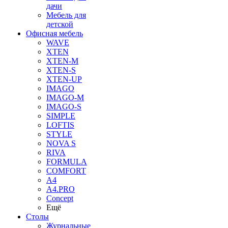
дачи
Мебель для
детской
Офисная мебель
WAVE
XTEN
XTEN-M
XTEN-S
XTEN-UP
IMAGO
IMAGO-M
IMAGO-S
SIMPLE
LOFTIS
STYLE
NOVA S
RIVA
FORMULA
COMFORT
A4
A4.PRO
Concept
Ещё
Столы
Журнальные