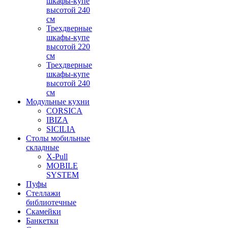
шкафы-купе
высотой 240
см
Трехдверные
шкафы-купе
высотой 220
см
Трехдверные
шкафы-купе
высотой 240
см
Модульные кухни
CORSICA
IBIZA
SICILIA
Столы мобильные
складные
X-Pull
MOBILE
SYSTEM
Пуфы
Стеллажи
библиотечные
Скамейки
Банкетки