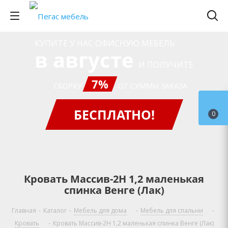
КУПИТЕ У НАС ОФИСНУЮ МЕБЕЛЬ
в августе
И ПОЛУЧИТЕ
7%
СБОРКУ
ОТ СУММЫ ЗАКАЗА
БЕСПЛАТНО!
0
Кровать Массив-2Н 1,2 маленькая
спинка Венге (Лак)
Главная
-
Каталог
-
Мебель для дома
-
Мебель для спальни
-
Кровать
-
Кровать Массив-2Н 1,2 маленькая спинка Венге (Лак)