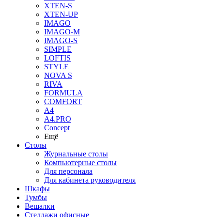
XTEN-S
XTEN-UP
IMAGO
IMAGO-M
IMAGO-S
SIMPLE
LOFTIS
STYLE
NOVA S
RIVA
FORMULA
COMFORT
A4
A4.PRO
Concept
Ещё
Столы
Журнальные столы
Компьютерные столы
Для персонала
Для кабинета руководителя
Шкафы
Тумбы
Вешалки
Стеллажи офисные