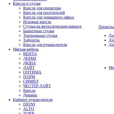
Кресла и стулья
Кресла для оператора
Кресла для посетителей
Кресла для домашнего офиса
Игровые кресла
Стулья на металлическом каркасе
Проекты
Банкетные стулья
Театральные стулья
Дл
Табуреты
Дл
Кресла для руководителя
Дл
Мягкая мебель
ВЕНТА
ДЕРБИ
ДЮНА
ЛАЙТ
Ме
ОПТИМА
ПАРМ
СИМПЛ
ЧЕСТЕР ЛАЙТ
Кресла
Диваны
Кабинет руководителя
DIONI
ALTO
TORR