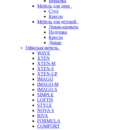
Вешалка
Мебель для дачи
Стул
Кресло
Мебель для детской
Диван-кровать
Подушка
Кресло
Диван
Офисная мебель
WAVE
XTEN
XTEN-M
XTEN-S
XTEN-UP
IMAGO
IMAGO-M
IMAGO-S
SIMPLE
LOFTIS
STYLE
NOVA S
RIVA
FORMULA
COMFORT