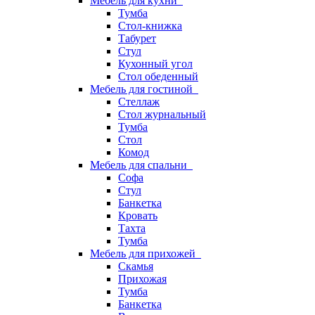
Мебель для кухни
Тумба
Стол-книжка
Табурет
Стул
Кухонный угол
Стол обеденный
Мебель для гостиной
Стеллаж
Стол журнальный
Тумба
Стол
Комод
Мебель для спальни
Софа
Стул
Банкетка
Кровать
Тахта
Тумба
Мебель для прихожей
Скамья
Прихожая
Тумба
Банкетка