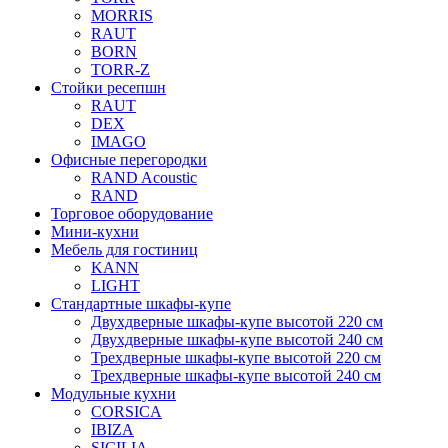
MORRIS
RAUT
BORN
TORR-Z
Стойки ресепшн
RAUT
DEX
IMAGO
Офисные перегородки
RAND Acoustic
RAND
Торговое оборудование
Мини-кухни
Мебель для гостиниц
KANN
LIGHT
Стандартные шкафы-купе
Двухдверные шкафы-купе высотой 220 см
Двухдверные шкафы-купе высотой 240 см
Трехдверные шкафы-купе высотой 220 см
Трехдверные шкафы-купе высотой 240 см
Модульные кухни
CORSICA
IBIZA
SICILIA