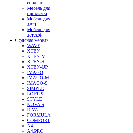
спальни
Мебель для
прихожей
Мебель для
дачи
Мебель для
детской
Офисная мебель
WAVE
XTEN
XTEN-M
XTEN-S
XTEN-UP
IMAGO
IMAGO-M
IMAGO-S
SIMPLE
LOFTIS
STYLE
NOVA S
RIVA
FORMULA
COMFORT
A4
A4.PRO