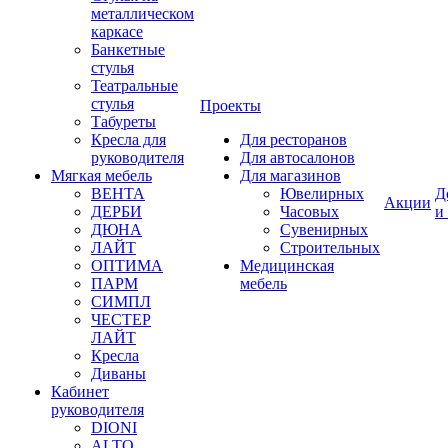
металлическом
каркасе
Банкетные
стулья
Театральные
стулья
Проекты
Табуреты
Кресла для
Для ресторанов
руководителя
Для автосалонов
Мягкая мебель
Для магазинов
ВЕНТА
Ювелирных
Д
Акции
ДЕРБИ
Часовых
и
ДЮНА
Сувенирных
ЛАЙТ
Строительных
ОПТИМА
Медицинская
ПАРМ
мебель
СИМПЛ
ЧЕСТЕР
ЛАЙТ
Кресла
Диваны
Кабинет
руководителя
DIONI
ALTO