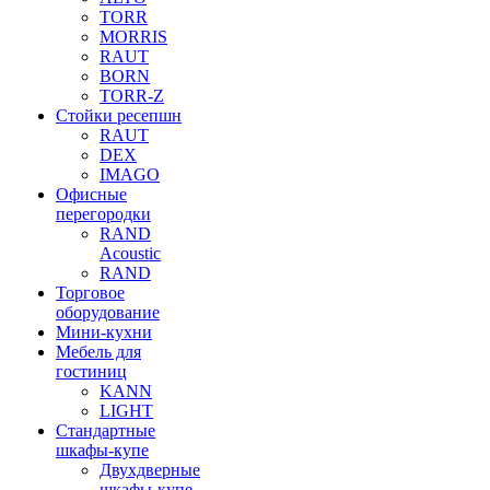
TORR
MORRIS
RAUT
BORN
TORR-Z
Стойки ресепшн
RAUT
DEX
IMAGO
Офисные
перегородки
RAND
Acoustic
RAND
Торговое
оборудование
Мини-кухни
Мебель для
гостиниц
KANN
LIGHT
Стандартные
шкафы-купе
Двухдверные
шкафы-купе