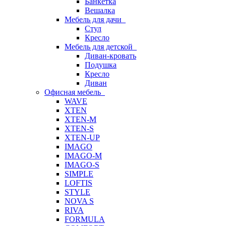
Банкетка
Вешалка
Мебель для дачи
Стул
Кресло
Мебель для детской
Диван-кровать
Подушка
Кресло
Диван
Офисная мебель
WAVE
XTEN
XTEN-M
XTEN-S
XTEN-UP
IMAGO
IMAGO-M
IMAGO-S
SIMPLE
LOFTIS
STYLE
NOVA S
RIVA
FORMULA