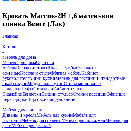
Кровать Массив-2Н 1,6 маленькая
спинка Венге (Лак)
Главная
-
Каталог
-
Мебель для дома
Мебель для дома
Офисная
мебель
Вешалки
Столы
Шкафы
Тумбы
Стеллажи
офисные
Кресла и стулья
Мягкая мебель
Кабинет
руководителя
Мини-кухни
Мебель для гостиниц
Стандартные
шкафы-купе
Модульные кухни
Столы мобильные
складные
Пуфы
Стеллажи библиотечные
Скамейки
Банкетки
Секции стульев
Стойки ресепшн
Офисные
перегородки
Торговое оборудование
-
Мебель для спальни
Диваны и кресла
Мебель для кухни
Мебель для
гостиной
Мебель для спальни
Мебель для прихожей
Мебель для
дачи
Мебель для детской
-