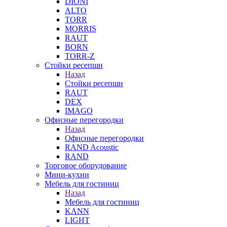
DIONI
ALTO
TORR
MORRIS
RAUT
BORN
TORR-Z
Стойки ресепшн
Назад
Стойки ресепшн
RAUT
DEX
IMAGO
Офисные перегородки
Назад
Офисные перегородки
RAND Acoustic
RAND
Торговое оборудование
Мини-кухни
Мебель для гостиниц
Назад
Мебель для гостиниц
KANN
LIGHT