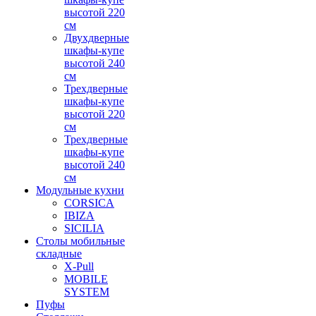
высотой 220
см
Двухдверные
шкафы-купе
высотой 240
см
Трехдверные
шкафы-купе
высотой 220
см
Трехдверные
шкафы-купе
высотой 240
см
Модульные кухни
CORSICA
IBIZA
SICILIA
Столы мобильные
складные
X-Pull
MOBILE
SYSTEM
Пуфы