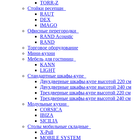
TORR-Z
Стойки ресепшн
RAUT
DEX
IMAGO
Офисные перегородки
RAND Acoustic
RAND
Торговое оборудование
Мини-кухни
Мебель для гостиниц
KANN
LIGHT
Стандартные шкафы-купе
Двухдверные шкафы-купе высотой 220 см
Двухдверные шкафы-купе высотой 240 см
Трехдверные шкафы-купе высотой 220 см
Трехдверные шкафы-купе высотой 240 см
Модульные кухни
CORSICA
IBIZA
SICILIA
Столы мобильные складные
X-Pull
MOBILE SYSTEM