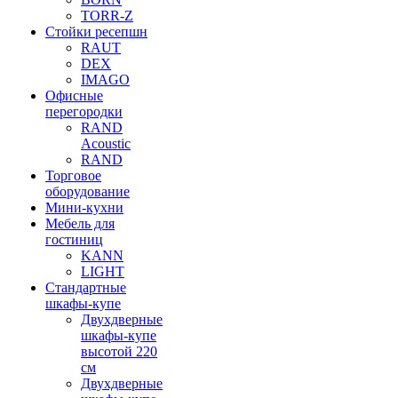
TORR-Z
Стойки ресепшн
RAUT
DEX
IMAGO
Офисные
перегородки
RAND
Acoustic
RAND
Торговое
оборудование
Мини-кухни
Мебель для
гостиниц
KANN
LIGHT
Стандартные
шкафы-купе
Двухдверные
шкафы-купе
высотой 220
см
Двухдверные