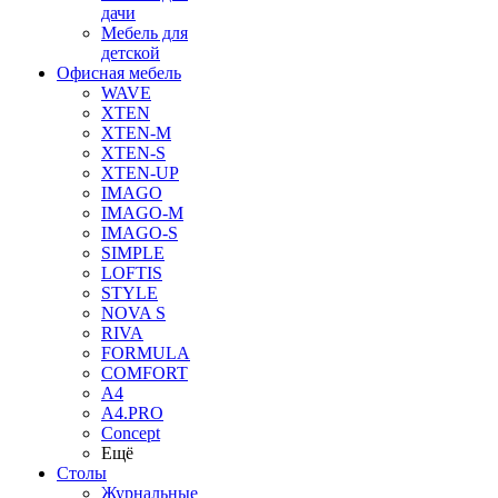
дачи
Мебель для
детской
Офисная мебель
WAVE
XTEN
XTEN-M
XTEN-S
XTEN-UP
IMAGO
IMAGO-M
IMAGO-S
SIMPLE
LOFTIS
STYLE
NOVA S
RIVA
FORMULA
COMFORT
A4
A4.PRO
Concept
Ещё
Столы
Журнальные