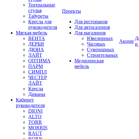
Театральные
стулья
Проекты
Табуреты
Кресла для
Для ресторанов
руководителя
Для автосалонов
Мягкая мебель
Для магазинов
ВЕНТА
Ювелирных
Д
Акции
ДЕРБИ
Часовых
и
ДЮНА
Сувенирных
ЛАЙТ
Строительных
ОПТИМА
Медицинская
ПАРМ
мебель
СИМПЛ
ЧЕСТЕР
ЛАЙТ
Кресла
Диваны
Кабинет
руководителя
DIONI
ALTO
TORR
MORRIS
RAUT
BORN