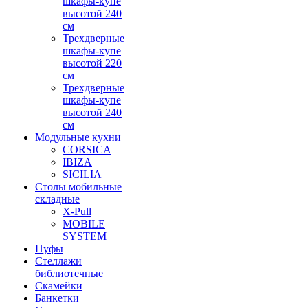
шкафы-купе
высотой 240
см
Трехдверные
шкафы-купе
высотой 220
см
Трехдверные
шкафы-купе
высотой 240
см
Модульные кухни
CORSICA
IBIZA
SICILIA
Столы мобильные
складные
X-Pull
MOBILE
SYSTEM
Пуфы
Стеллажи
библиотечные
Скамейки
Банкетки