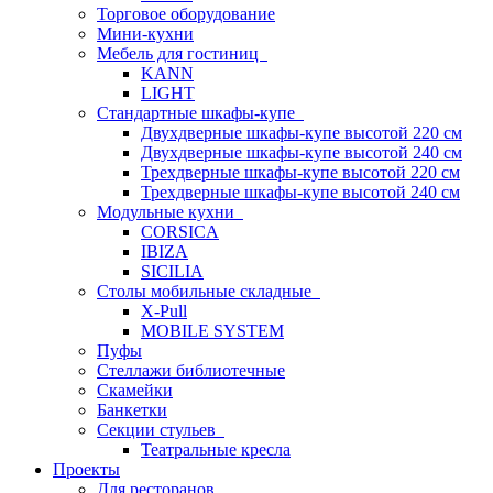
Торговое оборудование
Мини-кухни
Мебель для гостиниц
KANN
LIGHT
Стандартные шкафы-купе
Двухдверные шкафы-купе высотой 220 см
Двухдверные шкафы-купе высотой 240 см
Трехдверные шкафы-купе высотой 220 см
Трехдверные шкафы-купе высотой 240 см
Модульные кухни
CORSICA
IBIZA
SICILIA
Столы мобильные складные
X-Pull
MOBILE SYSTEM
Пуфы
Стеллажи библиотечные
Скамейки
Банкетки
Секции стульев
Театральные кресла
Проекты
Для ресторанов