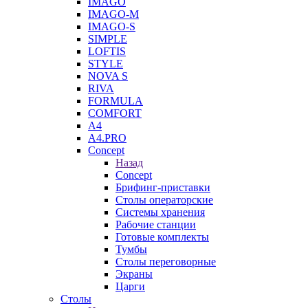
IMAGO
IMAGO-M
IMAGO-S
SIMPLE
LOFTIS
STYLE
NOVA S
RIVA
FORMULA
COMFORT
A4
A4.PRO
Concept
Назад
Concept
Брифинг-приставки
Столы операторские
Системы хранения
Рабочие станции
Готовые комплекты
Тумбы
Столы переговорные
Экраны
Царги
Столы