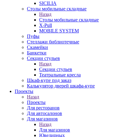
SICILIA
Столы мобильные складные
Назад
Столы мобильные складные
X-Pull
MOBILE SYSTEM
Пуфы
Стеллажи библиотечные
Скамейки
Банкетки
Секции стульев
Назад
Секции стульев
Театральные кресла
Шкаф-купе под заказ
Калькулятор дверей шкафа-купе
Проекты
Назад
Проекты
Для ресторанов
Для автосалонов
Для магазинов
Назад
Для магазинов
Ювелирных