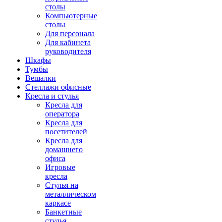
столы
Компьютерные
столы
Для персонала
Для кабинета
руководителя
Шкафы
Тумбы
Вешалки
Стеллажи офисные
Кресла и стулья
Кресла для
оператора
Кресла для
посетителей
Кресла для
домашнего
офиса
Игровые
кресла
Стулья на
металлическом
каркасе
Банкетные
стулья