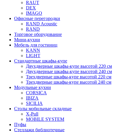
RAUT
DEX
IMAGO
Офисные перегородки
RAND Acoustic
RAND
Торговое оборудование
Мини-кухни
Мебель для гостиниц
KANN
LIGHT
Стандартные шкафы-купе
Двухдверные шкафы-купе высотой 220 см
Двухдверные шкафы-купе высотой 240 см
Трехдверные шкафы-купе высотой 220 см
Трехдверные шкафы-купе высотой 240 см
Модульные кухни
CORSICA
IBIZA
SICILIA
Столы мобильные складные
X-Pull
MOBILE SYSTEM
Пуфы
Стеллажи библиотечные