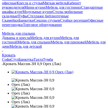
офисные
Кресла и стулья
Мягкая мебель
Кабинет
руководителя
Мини-кухни
Мебель для гостиниц
Стандартные
шкафы-купе
Модульные кухни
Столы мобильные
складные
Пуфы
Стеллажи библиотечные
Скамейки
Банкетки
Секции стульев
Стойки ресепшн
Офисные
перегородки
Торговое оборудование
-
Мебель для спальни
Диваны и кресла
Мебель для кухни
Мебель для
гостиной
Мебель для спальни
Мебель для прихожей
Мебель для
дачи
Мебель для детской
-
Кровать
Софа
Стул
Банкетка
Тахта
Тумба
-
Кровать Массив-3Н 0,9 Орех (Лак)