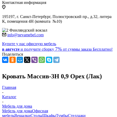
Контактная информация
195197, г. Санкт-Петербург, Полюстровский пр., д.32, литера
К, помещения 4Н (комната №10)
Финляндский вокзал
info@nevamebel.com
Купите у нас офисную мебель
7%
в августе
и получите
сборку
от суммы заказа
Бесплатно!
Поделиться
Кровать Массив-3Н 0,9 Орех (Лак)
Главная
-
Каталог
-
Мебель для дома
Мебель для дома
Офисная
мебель
Вешалки
Столы
Шкафы
Тумбы
Стеллажи