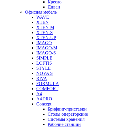
Кресло
Диван
Офисная мебель
WAVE
XTEN
XTEN-M
XTEN-S
XTEN-UP
IMAGO
IMAGO-M
IMAGO-S
SIMPLE
LOFTIS
STYLE
NOVA S
RIVA
FORMULA
COMFORT
A4
A4.PRO
Concept
Брифинг-приставки
Столы операторские
Системы хранения
Рабочие станции