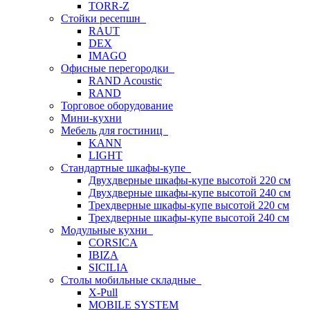
TORR-Z
Стойки ресепшн
RAUT
DEX
IMAGO
Офисные перегородки
RAND Acoustic
RAND
Торговое оборудование
Мини-кухни
Мебель для гостиниц
KANN
LIGHT
Стандартные шкафы-купе
Двухдверные шкафы-купе высотой 220 см
Двухдверные шкафы-купе высотой 240 см
Трехдверные шкафы-купе высотой 220 см
Трехдверные шкафы-купе высотой 240 см
Модульные кухни
CORSICA
IBIZA
SICILIA
Столы мобильные складные
X-Pull
MOBILE SYSTEM