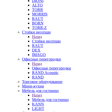
DIONI
ALTO
TORR
MORRIS
RAUT
BORN
TORR-Z
Стойки ресепшн
Назад
Стойки ресепшн
RAUT
DEX
IMAGO
Офисные перегородки
Назад
Офисные перегородки
RAND Acoustic
RAND
Торговое оборудование
Мини-кухни
Мебель для гостиниц
Назад
Мебель для гостиниц
KANN
LIGHT