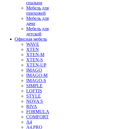
спальни
Мебель для
прихожей
Мебель для
дачи
Мебель для
детской
Офисная мебель
WAVE
XTEN
XTEN-M
XTEN-S
XTEN-UP
IMAGO
IMAGO-M
IMAGO-S
SIMPLE
LOFTIS
STYLE
NOVA S
RIVA
FORMULA
COMFORT
A4
A4.PRO