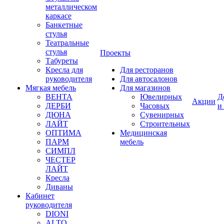
металлическом
каркасе
Банкетные
стулья
Театральные
стулья
Проекты
Табуреты
Кресла для
Для ресторанов
руководителя
Для автосалонов
Мягкая мебель
Для магазинов
ВЕНТА
Ювелирных
Д
Акции
ДЕРБИ
Часовых
и
ДЮНА
Сувенирных
ЛАЙТ
Строительных
ОПТИМА
Медицинская
ПАРМ
мебель
СИМПЛ
ЧЕСТЕР
ЛАЙТ
Кресла
Диваны
Кабинет
руководителя
DIONI
ALTO