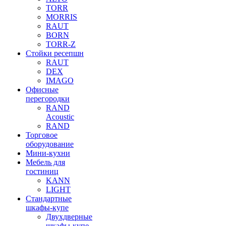
TORR
MORRIS
RAUT
BORN
TORR-Z
Стойки ресепшн
RAUT
DEX
IMAGO
Офисные
перегородки
RAND
Acoustic
RAND
Торговое
оборудование
Мини-кухни
Мебель для
гостиниц
KANN
LIGHT
Стандартные
шкафы-купе
Двухдверные
шкафы-купе