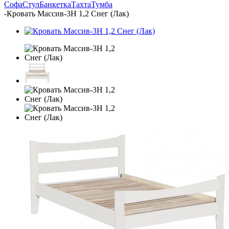
Софа
Стул
Банкетка
Тахта
Тумба
-
Кровать Массив-3Н 1,2 Снег (Лак)