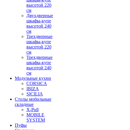
высотой 220
см
Двухдверные
шкафы-купе
высотой 240
см
Трехдверные
шкафы-купе
высотой 220
см
Трехдверные
шкафы-купе
высотой 240
см
Модульные кухни
CORSICA
IBIZA
SICILIA
Столы мобильные
складные
X-Pull
MOBILE
SYSTEM
Пуфы