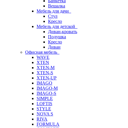
Банкетка
Вешалка
Мебель для дачи
Стул
Кресло
Мебель для детской
Диван-кровать
Подушка
Кресло
Диван
Офисная мебель
WAVE
XTEN
XTEN-M
XTEN-S
XTEN-UP
IMAGO
IMAGO-M
IMAGO-S
SIMPLE
LOFTIS
STYLE
NOVA S
RIVA
FORMULA