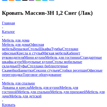
Кровать Массив-3Н 1,2 Снег (Лак)
Главная
-
Каталог
-
Мебель для дома
Мебель для дома
Офисная
мебель
Вешалки
Столы
Шкафы
Тумбы
Стеллажи
офисные
Кресла и стулья
Мягкая мебель
Кабинет
руководителя
Мини-кухни
Мебель для гостиниц
Стандартные
шкафы-купе
Модульные кухни
Столы мобильные
складные
Пуфы
Стеллажи библиотечные
Скамейки
Банкетки
Секции стульев
Стойки ресепшн
Офисные
перегородки
Торговое оборудование
-
Мебель для спальни
Диваны и кресла
Мебель для кухни
Мебель для
гостиной
Мебель для спальни
Мебель для прихожей
Мебель для
дачи
Мебель для детской
-
Кровать