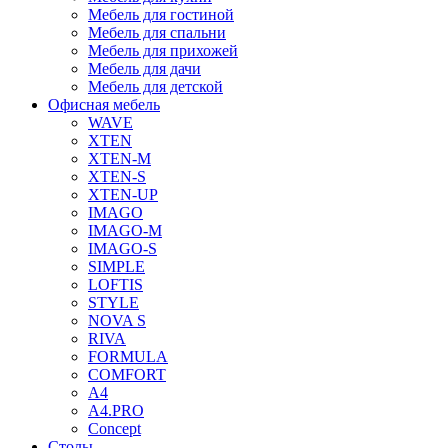
Мебель для гостиной
Мебель для спальни
Мебель для прихожей
Мебель для дачи
Мебель для детской
Офисная мебель
WAVE
XTEN
XTEN-M
XTEN-S
XTEN-UP
IMAGO
IMAGO-M
IMAGO-S
SIMPLE
LOFTIS
STYLE
NOVA S
RIVA
FORMULA
COMFORT
A4
A4.PRO
Concept
Столы