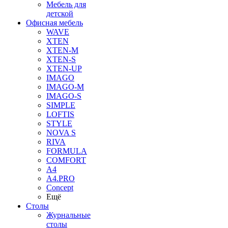
Мебель для
детской
Офисная мебель
WAVE
XTEN
XTEN-M
XTEN-S
XTEN-UP
IMAGO
IMAGO-M
IMAGO-S
SIMPLE
LOFTIS
STYLE
NOVA S
RIVA
FORMULA
COMFORT
A4
A4.PRO
Concept
Ещё
Столы
Журнальные
столы