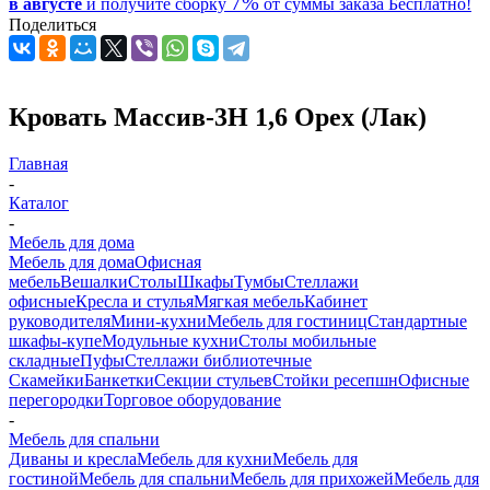
7%
в августе
и получите
сборку
от суммы заказа
Бесплатно!
Поделиться
Кровать Массив-3Н 1,6 Орех (Лак)
Главная
-
Каталог
-
Мебель для дома
Мебель для дома
Офисная
мебель
Вешалки
Столы
Шкафы
Тумбы
Стеллажи
офисные
Кресла и стулья
Мягкая мебель
Кабинет
руководителя
Мини-кухни
Мебель для гостиниц
Стандартные
шкафы-купе
Модульные кухни
Столы мобильные
складные
Пуфы
Стеллажи библиотечные
Скамейки
Банкетки
Секции стульев
Стойки ресепшн
Офисные
перегородки
Торговое оборудование
-
Мебель для спальни
Диваны и кресла
Мебель для кухни
Мебель для
гостиной
Мебель для спальни
Мебель для прихожей
Мебель для