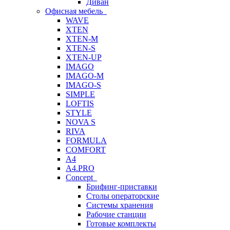
Диван
Офисная мебель
WAVE
XTEN
XTEN-M
XTEN-S
XTEN-UP
IMAGO
IMAGO-M
IMAGO-S
SIMPLE
LOFTIS
STYLE
NOVA S
RIVA
FORMULA
COMFORT
A4
A4.PRO
Concept
Брифинг-приставки
Столы операторские
Системы хранения
Рабочие станции
Готовые комплекты