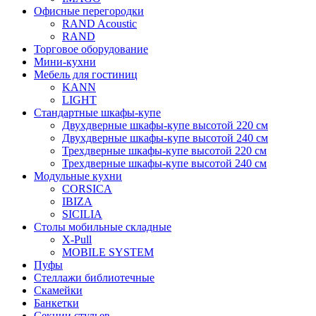
Офисные перегородки
RAND Acoustic
RAND
Торговое оборудование
Мини-кухни
Мебель для гостиниц
KANN
LIGHT
Стандартные шкафы-купе
Двухдверные шкафы-купе высотой 220 см
Двухдверные шкафы-купе высотой 240 см
Трехдверные шкафы-купе высотой 220 см
Трехдверные шкафы-купе высотой 240 см
Модульные кухни
CORSICA
IBIZA
SICILIA
Столы мобильные складные
X-Pull
MOBILE SYSTEM
Пуфы
Стеллажи библиотечные
Скамейки
Банкетки
Секции стульев