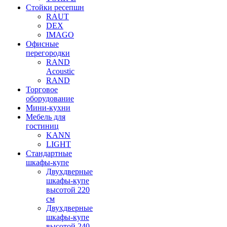
Стойки ресепшн
RAUT
DEX
IMAGO
Офисные
перегородки
RAND
Acoustic
RAND
Торговое
оборудование
Мини-кухни
Мебель для
гостиниц
KANN
LIGHT
Стандартные
шкафы-купе
Двухдверные
шкафы-купе
высотой 220
см
Двухдверные
шкафы-купе
высотой 240