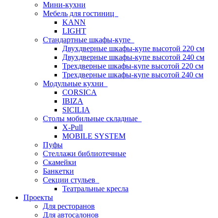
Мини-кухни
Мебель для гостиниц
KANN
LIGHT
Стандартные шкафы-купе
Двухдверные шкафы-купе высотой 220 см
Двухдверные шкафы-купе высотой 240 см
Трехдверные шкафы-купе высотой 220 см
Трехдверные шкафы-купе высотой 240 см
Модульные кухни
CORSICA
IBIZA
SICILIA
Столы мобильные складные
X-Pull
MOBILE SYSTEM
Пуфы
Стеллажи библиотечные
Скамейки
Банкетки
Секции стульев
Театральные кресла
Проекты
Для ресторанов
Для автосалонов