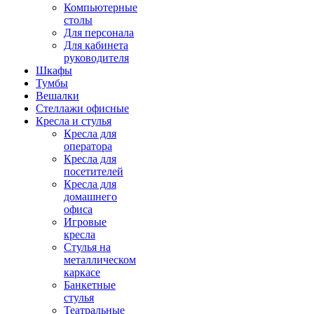
Компьютерные
столы
Для персонала
Для кабинета
руководителя
Шкафы
Тумбы
Вешалки
Стеллажи офисные
Кресла и стулья
Кресла для
оператора
Кресла для
посетителей
Кресла для
домашнего
офиса
Игровые
кресла
Стулья на
металлическом
каркасе
Банкетные
стулья
Театральные