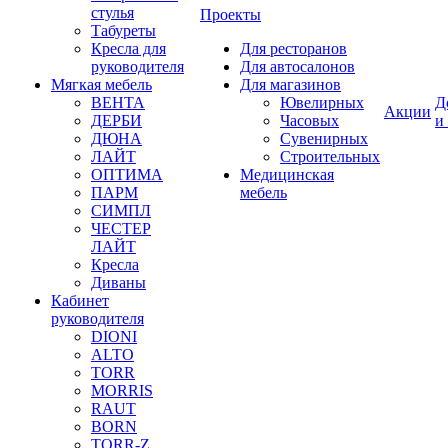
стулья
Проекты
Табуреты
Кресла для
Для ресторанов
руководителя
Для автосалонов
Мягкая мебель
Для магазинов
ВЕНТА
Ювелирных
Д
Акции
ДЕРБИ
Часовых
и
ДЮНА
Сувенирных
ЛАЙТ
Строительных
ОПТИМА
Медицинская
ПАРМ
мебель
СИМПЛ
ЧЕСТЕР
ЛАЙТ
Кресла
Диваны
Кабинет
руководителя
DIONI
ALTO
TORR
MORRIS
RAUT
BORN
TORR-Z