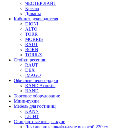
ЧЕСТЕР ЛАЙТ
Кресла
Диваны
Кабинет руководителя
DIONI
ALTO
TORR
MORRIS
RAUT
BORN
TORR-Z
Стойки ресепшн
RAUT
DEX
IMAGO
Офисные перегородки
RAND Acoustic
RAND
Торговое оборудование
Мини-кухни
Мебель для гостиниц
KANN
LIGHT
Стандартные шкафы-купе
Двухдверные шкафы-купе высотой 220 см