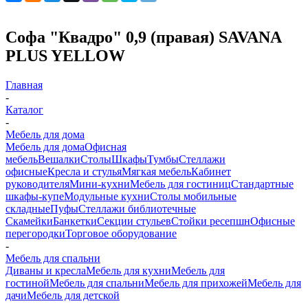
Софа "Квадро" 0,9 (правая) SAVANA
PLUS YELLOW
Главная
-
Каталог
-
Мебель для дома
Мебель для дома
Офисная
мебель
Вешалки
Столы
Шкафы
Тумбы
Стеллажи
офисные
Кресла и стулья
Мягкая мебель
Кабинет
руководителя
Мини-кухни
Мебель для гостиниц
Стандартные
шкафы-купе
Модульные кухни
Столы мобильные
складные
Пуфы
Стеллажи библиотечные
Скамейки
Банкетки
Секции стульев
Стойки ресепшн
Офисные
перегородки
Торговое оборудование
-
Мебель для спальни
Диваны и кресла
Мебель для кухни
Мебель для
гостиной
Мебель для спальни
Мебель для прихожей
Мебель для
дачи
Мебель для детской
-