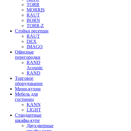
TORR
MORRIS
RAUT
BORN
TORR-Z
Стойки ресепшн
RAUT
DEX
IMAGO
Офисные
перегородки
RAND
Acoustic
RAND
Торговое
оборудование
Мини-кухни
Мебель для
гостиниц
KANN
LIGHT
Стандартные
шкафы-купе
Двухдверные
шкафы-купе