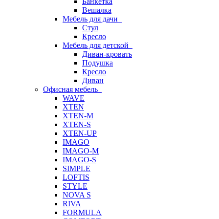
Банкетка
Вешалка
Мебель для дачи
Стул
Кресло
Мебель для детской
Диван-кровать
Подушка
Кресло
Диван
Офисная мебель
WAVE
XTEN
XTEN-M
XTEN-S
XTEN-UP
IMAGO
IMAGO-M
IMAGO-S
SIMPLE
LOFTIS
STYLE
NOVA S
RIVA
FORMULA