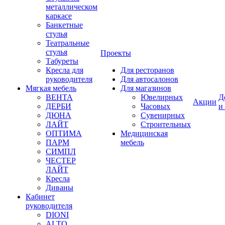
металлическом
каркасе
Банкетные
стулья
Театральные
стулья
Проекты
Табуреты
Кресла для
Для ресторанов
руководителя
Для автосалонов
Мягкая мебель
Для магазинов
ВЕНТА
Ювелирных
Д
Акции
ДЕРБИ
Часовых
и
ДЮНА
Сувенирных
ЛАЙТ
Строительных
ОПТИМА
Медицинская
ПАРМ
мебель
СИМПЛ
ЧЕСТЕР
ЛАЙТ
Кресла
Диваны
Кабинет
руководителя
DIONI
ALTO