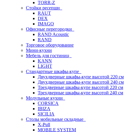
TORR-Z
Стойки ресепшн
RAUT
DEX
IMAGO
Офисные перегородки
RAND Acoustic
RAND
Торговое оборудование
Мини-кухни
Мебель для гостиниц
KANN
LIGHT
Стандартные шкафы-купе
Двухдверные шкафы-купе высотой 220 см
Двухдверные шкафы-купе высотой 240 см
Трехдверные шкафы-купе высотой 220 см
Трехдверные шкафы-купе высотой 240 см
Модульные кухни
CORSICA
IBIZA
SICILIA
Столы мобильные складные
X-Pull
MOBILE SYSTEM