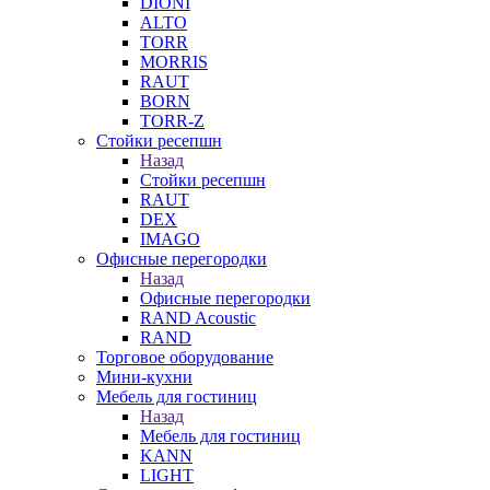
DIONI
ALTO
TORR
MORRIS
RAUT
BORN
TORR-Z
Стойки ресепшн
Назад
Стойки ресепшн
RAUT
DEX
IMAGO
Офисные перегородки
Назад
Офисные перегородки
RAND Acoustic
RAND
Торговое оборудование
Мини-кухни
Мебель для гостиниц
Назад
Мебель для гостиниц
KANN
LIGHT