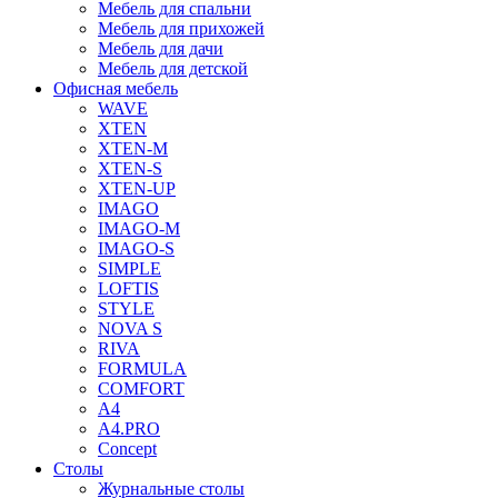
Мебель для спальни
Мебель для прихожей
Мебель для дачи
Мебель для детской
Офисная мебель
WAVE
XTEN
XTEN-M
XTEN-S
XTEN-UP
IMAGO
IMAGO-M
IMAGO-S
SIMPLE
LOFTIS
STYLE
NOVA S
RIVA
FORMULA
COMFORT
A4
A4.PRO
Concept
Столы
Журнальные столы