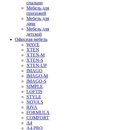
спальни
Мебель для
прихожей
Мебель для
дачи
Мебель для
детской
Офисная мебель
WAVE
XTEN
XTEN-M
XTEN-S
XTEN-UP
IMAGO
IMAGO-M
IMAGO-S
SIMPLE
LOFTIS
STYLE
NOVA S
RIVA
FORMULA
COMFORT
A4
A4.PRO