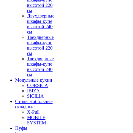
высотой 220
см
Двухдверные
шкафы-купе
высотой 240
см
Трехдверные
шкафы-купе
высотой 220
см
Трехдверные
шкафы-купе
высотой 240
см
Модульные кухни
CORSICA
IBIZA
SICILIA
Столы мобильные
складные
X-Pull
MOBILE
SYSTEM
Пуфы