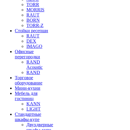
TORR
MORRIS
RAUT
BORN
TORR-Z
Стойки ресепшн
RAUT
DEX
IMAGO
Офисные
перегородки
RAND
Acoustic
RAND
Торговое
оборудование
Мини-кухни
Мебель для
гостиниц
KANN
LIGHT
Стандартные
шкафы-купе
Двухдверные
шкафы-купе