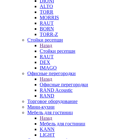
DIONI
ALTO
TORR
MORRIS
RAUT
BORN
TORR-Z
Стойки ресепшн
Назад
Стойки ресепшн
RAUT
DEX
IMAGO
Офисные перегородки
Назад
Офисные перегородки
RAND Acoustic
RAND
Торговое оборудование
Мини-кухни
Мебель для гостиниц
Назад
Мебель для гостиниц
KANN
LIGHT