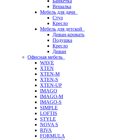
Банкетка
Вешалка
Мебель для дачи
Стул
Кресло
Мебель для детской
Диван-кровать
Подушка
Кресло
Диван
Офисная мебель
WAVE
XTEN
XTEN-M
XTEN-S
XTEN-UP
IMAGO
IMAGO-M
IMAGO-S
SIMPLE
LOFTIS
STYLE
NOVA S
RIVA
FORMULA