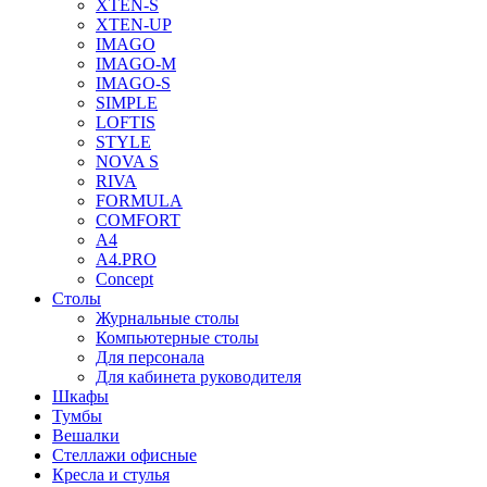
XTEN-S
XTEN-UP
IMAGO
IMAGO-M
IMAGO-S
SIMPLE
LOFTIS
STYLE
NOVA S
RIVA
FORMULA
COMFORT
A4
A4.PRO
Concept
Столы
Журнальные столы
Компьютерные столы
Для персонала
Для кабинета руководителя
Шкафы
Тумбы
Вешалки
Стеллажи офисные
Кресла и стулья