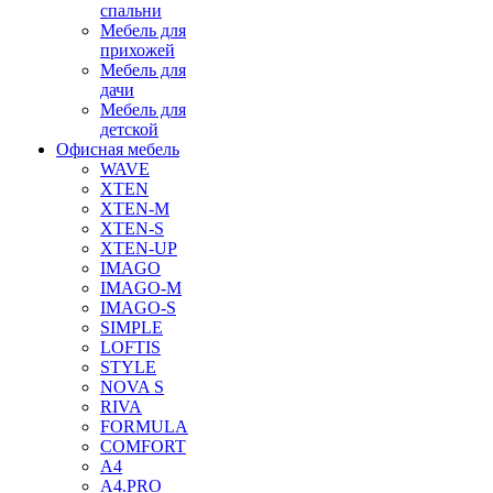
спальни
Мебель для
прихожей
Мебель для
дачи
Мебель для
детской
Офисная мебель
WAVE
XTEN
XTEN-M
XTEN-S
XTEN-UP
IMAGO
IMAGO-M
IMAGO-S
SIMPLE
LOFTIS
STYLE
NOVA S
RIVA
FORMULA
COMFORT
A4
A4.PRO