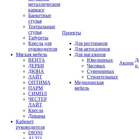
металлическом
каркасе
Банкетные
стулья
Театральные
стулья
Проекты
Табуреты
Кресла для
Для ресторанов
руководителя
Для автосалонов
Мягкая мебель
Для магазинов
ВЕНТА
Ювелирных
Д
Акции
ДЕРБИ
Часовых
и
ДЮНА
Сувенирных
ЛАЙТ
Строительных
ОПТИМА
Медицинская
ПАРМ
мебель
СИМПЛ
ЧЕСТЕР
ЛАЙТ
Кресла
Диваны
Кабинет
руководителя
DIONI
ALTO