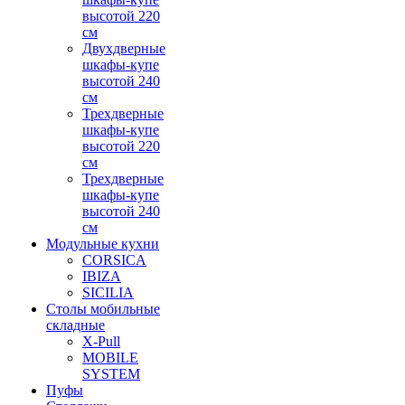
высотой 220
см
Двухдверные
шкафы-купе
высотой 240
см
Трехдверные
шкафы-купе
высотой 220
см
Трехдверные
шкафы-купе
высотой 240
см
Модульные кухни
CORSICA
IBIZA
SICILIA
Столы мобильные
складные
X-Pull
MOBILE
SYSTEM
Пуфы