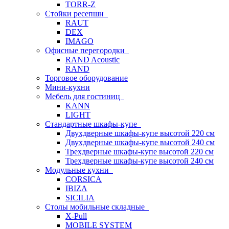
TORR-Z
Стойки ресепшн
RAUT
DEX
IMAGO
Офисные перегородки
RAND Acoustic
RAND
Торговое оборудование
Мини-кухни
Мебель для гостиниц
KANN
LIGHT
Стандартные шкафы-купе
Двухдверные шкафы-купе высотой 220 см
Двухдверные шкафы-купе высотой 240 см
Трехдверные шкафы-купе высотой 220 см
Трехдверные шкафы-купе высотой 240 см
Модульные кухни
CORSICA
IBIZA
SICILIA
Столы мобильные складные
X-Pull
MOBILE SYSTEM