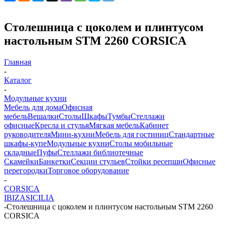
Столешница с цоколем и плинтусом
настольным STM 2260 CORSICA
Главная
-
Каталог
-
Модульные кухни
Мебель для дома
Офисная
мебель
Вешалки
Столы
Шкафы
Тумбы
Стеллажи
офисные
Кресла и стулья
Мягкая мебель
Кабинет
руководителя
Мини-кухни
Мебель для гостиниц
Стандартные
шкафы-купе
Модульные кухни
Столы мобильные
складные
Пуфы
Стеллажи библиотечные
Скамейки
Банкетки
Секции стульев
Стойки ресепшн
Офисные
перегородки
Торговое оборудование
-
CORSICA
IBIZA
SICILIA
-
Столешница с цоколем и плинтусом настольным STM 2260
CORSICA