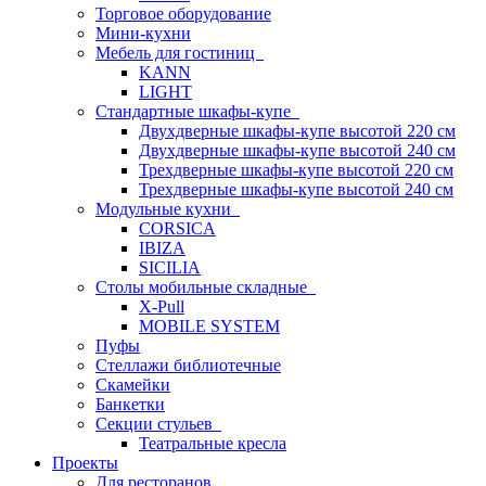
Торговое оборудование
Мини-кухни
Мебель для гостиниц
KANN
LIGHT
Стандартные шкафы-купе
Двухдверные шкафы-купе высотой 220 см
Двухдверные шкафы-купе высотой 240 см
Трехдверные шкафы-купе высотой 220 см
Трехдверные шкафы-купе высотой 240 см
Модульные кухни
CORSICA
IBIZA
SICILIA
Столы мобильные складные
X-Pull
MOBILE SYSTEM
Пуфы
Стеллажи библиотечные
Скамейки
Банкетки
Секции стульев
Театральные кресла
Проекты
Для ресторанов