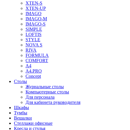
XTEN-S
XTEN-UP
IMAGO
IMAGO-M
IMAGO-S
SIMPLE
LOFTIS
STYLE
NOVA S
RIVA
FORMULA
COMFORT
A4
A4.PRO
Concept
Столы
Журнальные столы
Компьютерные столы
Для персонала
Для кабинета руководителя
Шкафы
Тумбы
Вешалки
Стеллажи офисные
Кресла и стулья