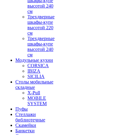
шкафы-купе
высотой 240
см
Трехдверные
шкафы-купе
высотой 220
см
Трехдверные
шкафы-купе
высотой 240
см
Модульные кухни
CORSICA
IBIZA
SICILIA
Столы мобильные
складные
X-Pull
MOBILE
SYSTEM
Пуфы
Стеллажи
библиотечные
Скамейки
Банкетки