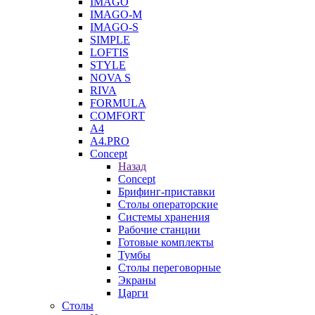
IMAGO
IMAGO-M
IMAGO-S
SIMPLE
LOFTIS
STYLE
NOVA S
RIVA
FORMULA
COMFORT
A4
A4.PRO
Concept
Назад
Concept
Брифинг-приставки
Столы операторские
Системы хранения
Рабочие станции
Готовые комплекты
Тумбы
Столы переговорные
Экраны
Царги
Столы