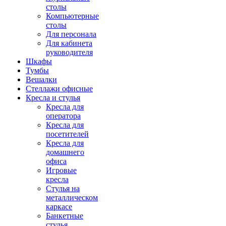
столы
Компьютерные
столы
Для персонала
Для кабинета
руководителя
Шкафы
Тумбы
Вешалки
Стеллажи офисные
Кресла и стулья
Кресла для
оператора
Кресла для
посетителей
Кресла для
домашнего
офиса
Игровые
кресла
Стулья на
металлическом
каркасе
Банкетные
стулья