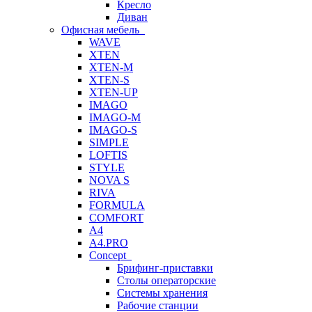
Кресло
Диван
Офисная мебель
WAVE
XTEN
XTEN-M
XTEN-S
XTEN-UP
IMAGO
IMAGO-M
IMAGO-S
SIMPLE
LOFTIS
STYLE
NOVA S
RIVA
FORMULA
COMFORT
A4
A4.PRO
Concept
Брифинг-приставки
Столы операторские
Системы хранения
Рабочие станции