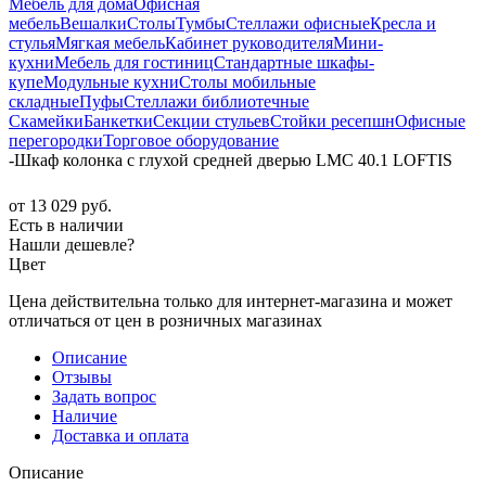
Мебель для дома
Офисная
мебель
Вешалки
Столы
Тумбы
Стеллажи офисные
Кресла и
стулья
Мягкая мебель
Кабинет руководителя
Мини-
кухни
Мебель для гостиниц
Стандартные шкафы-
купе
Модульные кухни
Столы мобильные
складные
Пуфы
Стеллажи библиотечные
Скамейки
Банкетки
Секции стульев
Стойки ресепшн
Офисные
перегородки
Торговое оборудование
-
Шкаф колонка с глухой средней дверью LMC 40.1 LOFTIS
от
13 029 руб.
Есть в наличии
Нашли дешевле?
Цвет
Цена действительна только для интернет-магазина и может
отличаться от цен в розничных магазинах
Описание
Отзывы
Задать вопрос
Наличие
Доставка и оплата
Описание