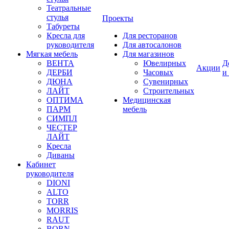
Театральные
стулья
Проекты
Табуреты
Кресла для
Для ресторанов
руководителя
Для автосалонов
Мягкая мебель
Для магазинов
ВЕНТА
Ювелирных
Д
Акции
ДЕРБИ
Часовых
и
ДЮНА
Сувенирных
ЛАЙТ
Строительных
ОПТИМА
Медицинская
ПАРМ
мебель
СИМПЛ
ЧЕСТЕР
ЛАЙТ
Кресла
Диваны
Кабинет
руководителя
DIONI
ALTO
TORR
MORRIS
RAUT
BORN