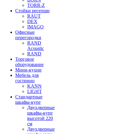
TORR-Z
Стойки ресепшн
RAUT
DEX
IMAGO
Офисные
перегородки
RAND
Acoustic
RAND
Торговое
оборудование
Мини-кухни
Мебель для
гостиниц
KANN
LIGHT
Стандартные
шкафы-купе
Двухдверные
шкафы-купе
высотой 220
см
Двухдверные