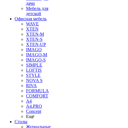
дачи
Мебель для
детской
Офисная мебель
WAVE
XTEN
XTEN-M
XTEN-S
XTEN-UP
IMAGO
IMAGO-M
IMAGO-S
SIMPLE
LOFTIS
STYLE
NOVA S
RIVA
FORMULA
COMFORT
A4
A4.PRO
Concept
Ещё
Столы
Журнальные