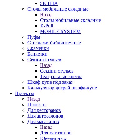
SICILIA
Столы мобильные складные
Назад
Столы мобильные складные
X-Pull
MOBILE SYSTEM
Пуфы
Стеллажи библиотечные
Скамейки
Банкетки
Секции стульев
Назад
Секции стульев
Театральные кресла
Шкаф-купе под заказ
Калькулятор дверей шкафа-купе
Проекты
Назад
Проекты
Для ресторанов
Для автосалонов
Для магазинов
Назад
Для магазинов
Ювелирных