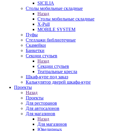
SICILIA
Столы мобильные складные
Назад
Столы мобильные складные
X-Pull
MOBILE SYSTEM
Пуфы
Стеллажи библиотечные
Скамейки
Банкетки
Секции стульев
Назад
Секции стульев
Театральные кресла
Шкаф-купе под заказ
Калькулятор дверей шкафа-купе
Проекты
Назад
Проекты
Для ресторанов
Для автосалонов
Для магазинов
Назад
Для магазинов
Ювелирных