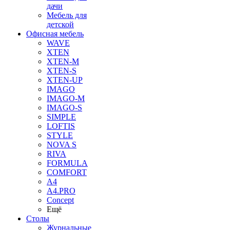
дачи
Мебель для
детской
Офисная мебель
WAVE
XTEN
XTEN-M
XTEN-S
XTEN-UP
IMAGO
IMAGO-M
IMAGO-S
SIMPLE
LOFTIS
STYLE
NOVA S
RIVA
FORMULA
COMFORT
A4
A4.PRO
Concept
Ещё
Столы
Журнальные