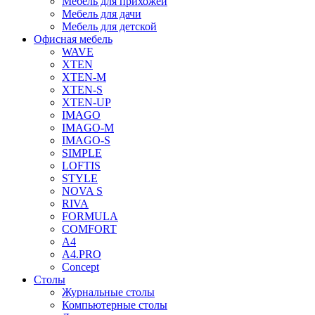
Мебель для прихожей
Мебель для дачи
Мебель для детской
Офисная мебель
WAVE
XTEN
XTEN-M
XTEN-S
XTEN-UP
IMAGO
IMAGO-M
IMAGO-S
SIMPLE
LOFTIS
STYLE
NOVA S
RIVA
FORMULA
COMFORT
A4
A4.PRO
Concept
Столы
Журнальные столы
Компьютерные столы