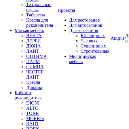
Театральные
стулья
Проекты
Табуреты
Кресла для
Для ресторанов
руководителя
Для автосалонов
Мягкая мебель
Для магазинов
ВЕНТА
Ювелирных
Д
Акции
ДЕРБИ
Часовых
и
ДЮНА
Сувенирных
ЛАЙТ
Строительных
ОПТИМА
Медицинская
ПАРМ
мебель
СИМПЛ
ЧЕСТЕР
ЛАЙТ
Кресла
Диваны
Кабинет
руководителя
DIONI
ALTO
TORR
MORRIS
RAUT
BORN