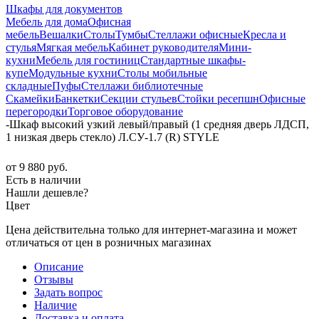
Шкафы для документов
Мебель для дома
Офисная
мебель
Вешалки
Столы
Тумбы
Стеллажи офисные
Кресла и
стулья
Мягкая мебель
Кабинет руководителя
Мини-
кухни
Мебель для гостиниц
Стандартные шкафы-
купе
Модульные кухни
Столы мобильные
складные
Пуфы
Стеллажи библиотечные
Скамейки
Банкетки
Секции стульев
Стойки ресепшн
Офисные
перегородки
Торговое оборудование
-
Шкаф высокий узкий левый/правый (1 средняя дверь ЛДСП,
1 низкая дверь стекло) Л.СУ-1.7 (R) STYLE
от
9 880 руб.
Есть в наличии
Нашли дешевле?
Цвет
Цена действительна только для интернет-магазина и может
отличаться от цен в розничных магазинах
Описание
Отзывы
Задать вопрос
Наличие
Доставка и оплата