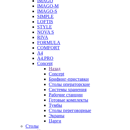
IMAGO
IMAGO-M
IMAGO-S
SIMPLE
LOFTIS
STYLE
NOVA S
RIVA
FORMULA
COMFORT
A4
A4.PRO
Concept
Назад
Concept
Брифинг-приставки
Столы операторские
Системы хранения
Рабочие станции
Готовые комплекты
Тумбы
Столы переговорные
Экраны
Царги
Столы