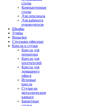
столы
Компьютерные
столы
Для персонала
Для кабинета
руководителя
Шкафы
Тумбы
Вешалки
Стеллажи офисные
Кресла и стулья
Кресла для
оператора
Кресла для
посетителей
Кресла для
домашнего
офиса
Игровые
кресла
Стулья на
металлическом
каркасе
Банкетные
стулья