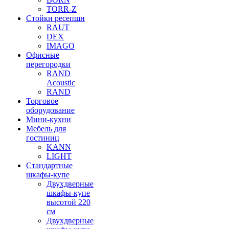
TORR-Z
Стойки ресепшн
RAUT
DEX
IMAGO
Офисные
перегородки
RAND
Acoustic
RAND
Торговое
оборудование
Мини-кухни
Мебель для
гостиниц
KANN
LIGHT
Стандартные
шкафы-купе
Двухдверные
шкафы-купе
высотой 220
см
Двухдверные