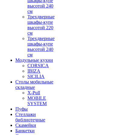
шкафы-купе
высотой 240
см
Трехдверные
шкафы-купе
высотой 220
см
Трехдверные
шкафы-купе
высотой 240
см
Модульные кухни
CORSICA
IBIZA
SICILIA
Столы мобильные
складные
X-Pull
MOBILE
SYSTEM
Пуфы
Стеллажи
библиотечные
Скамейки
Банкетки