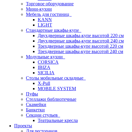
Торговое оборудование
Мини-кухни
Мебель для гостиниц
KANN
LIGHT
Стандартные шкафы-купе
Двухдверные шкафы-купе высотой 220 см
Двухдверные шкафы-купе высотой 240 см
Трехдверные шкафы-купе высотой 220 см
Трехдверные шкафы-купе высотой 240 см
Модульные кухни
CORSICA
IBIZA
SICILIA
Столы мобильные складные
X-Pull
MOBILE SYSTEM
Пуфы
Стеллажи библиотечные
Скамейки
Банкетки
Секции стульев
Театральные кресла
Проекты
Для ресторанов