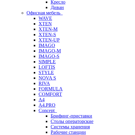
Кресло
Диван
Офисная мебель
WAVE
XTEN
XTEN-M
XTEN-S
XTEN-UP
IMAGO
IMAGO-M
IMAGO-S
SIMPLE
LOFTIS
STYLE
NOVA S
RIVA
FORMULA
COMFORT
A4
A4.PRO
Concept
Брифинг-приставки
Столы операторские
Системы хранения
Рабочие станции