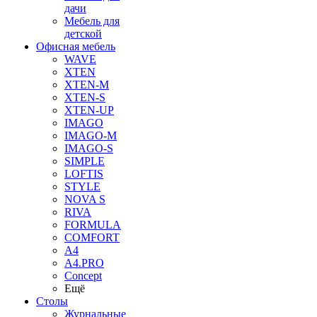
дачи
Мебель для
детской
Офисная мебель
WAVE
XTEN
XTEN-M
XTEN-S
XTEN-UP
IMAGO
IMAGO-M
IMAGO-S
SIMPLE
LOFTIS
STYLE
NOVA S
RIVA
FORMULA
COMFORT
A4
A4.PRO
Concept
Ещё
Столы
Журнальные