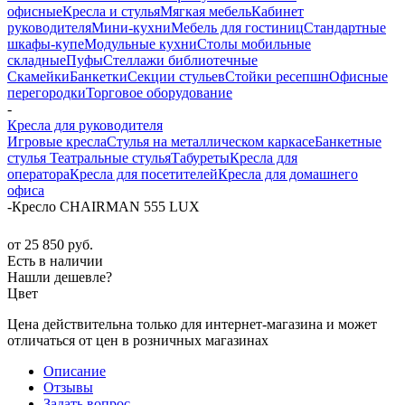
офисные
Кресла и стулья
Мягкая мебель
Кабинет
руководителя
Мини-кухни
Мебель для гостиниц
Стандартные
шкафы-купе
Модульные кухни
Столы мобильные
складные
Пуфы
Стеллажи библиотечные
Скамейки
Банкетки
Секции стульев
Стойки ресепшн
Офисные
перегородки
Торговое оборудование
-
Кресла для руководителя
Игровые кресла
Стулья на металлическом каркасе
Банкетные
стулья
Театральные стулья
Табуреты
Кресла для
оператора
Кресла для посетителей
Кресла для домашнего
офиса
-
Кресло CHAIRMAN 555 LUX
от
25 850 руб.
Есть в наличии
Нашли дешевле?
Цвет
Цена действительна только для интернет-магазина и может
отличаться от цен в розничных магазинах
Описание
Отзывы
Задать вопрос