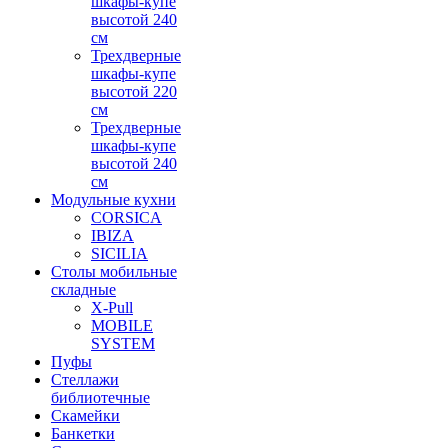
шкафы-купе
высотой 240
см
Трехдверные
шкафы-купе
высотой 220
см
Трехдверные
шкафы-купе
высотой 240
см
Модульные кухни
CORSICA
IBIZA
SICILIA
Столы мобильные
складные
X-Pull
MOBILE
SYSTEM
Пуфы
Стеллажи
библиотечные
Скамейки
Банкетки