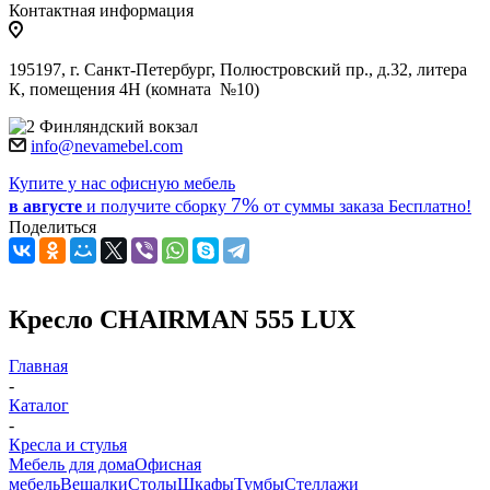
Контактная информация
195197, г. Санкт-Петербург, Полюстровский пр., д.32, литера
К, помещения 4Н (комната №10)
Финляндский вокзал
info@nevamebel.com
Купите у нас офисную мебель
7%
в августе
и получите
сборку
от суммы заказа
Бесплатно!
Поделиться
Кресло CHAIRMAN 555 LUX
Главная
-
Каталог
-
Кресла и стулья
Мебель для дома
Офисная
мебель
Вешалки
Столы
Шкафы
Тумбы
Стеллажи