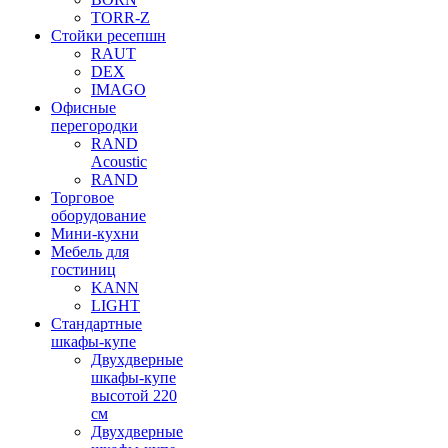
TORR-Z
Стойки ресепшн
RAUT
DEX
IMAGO
Офисные
перегородки
RAND
Acoustic
RAND
Торговое
оборудование
Мини-кухни
Мебель для
гостиниц
KANN
LIGHT
Стандартные
шкафы-купе
Двухдверные
шкафы-купе
высотой 220
см
Двухдверные