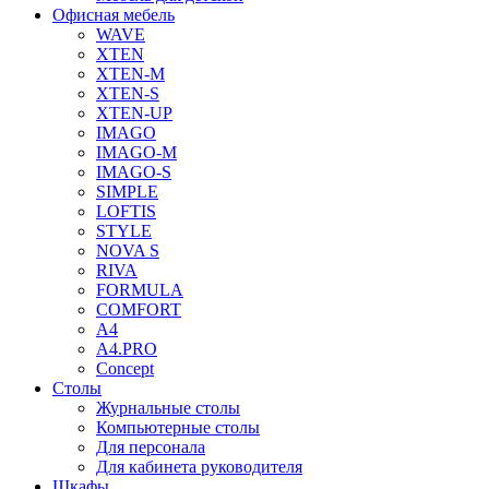
Офисная мебель
WAVE
XTEN
XTEN-M
XTEN-S
XTEN-UP
IMAGO
IMAGO-M
IMAGO-S
SIMPLE
LOFTIS
STYLE
NOVA S
RIVA
FORMULA
COMFORT
A4
A4.PRO
Concept
Столы
Журнальные столы
Компьютерные столы
Для персонала
Для кабинета руководителя
Шкафы