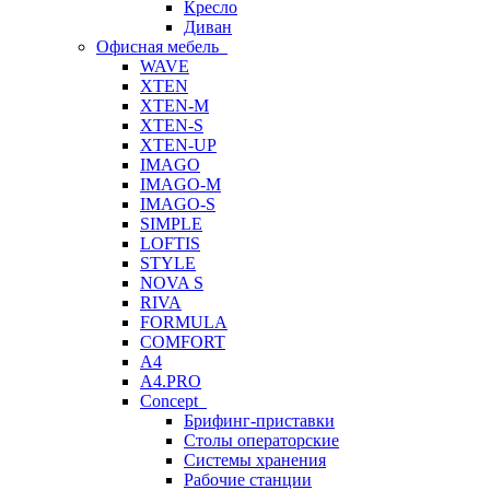
Кресло
Диван
Офисная мебель
WAVE
XTEN
XTEN-M
XTEN-S
XTEN-UP
IMAGO
IMAGO-M
IMAGO-S
SIMPLE
LOFTIS
STYLE
NOVA S
RIVA
FORMULA
COMFORT
A4
A4.PRO
Concept
Брифинг-приставки
Столы операторские
Системы хранения
Рабочие станции