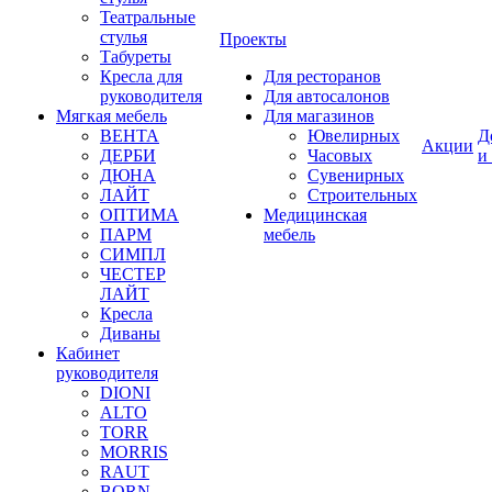
Театральные
стулья
Проекты
Табуреты
Кресла для
Для ресторанов
руководителя
Для автосалонов
Мягкая мебель
Для магазинов
ВЕНТА
Ювелирных
Д
Акции
ДЕРБИ
Часовых
и
ДЮНА
Сувенирных
ЛАЙТ
Строительных
ОПТИМА
Медицинская
ПАРМ
мебель
СИМПЛ
ЧЕСТЕР
ЛАЙТ
Кресла
Диваны
Кабинет
руководителя
DIONI
ALTO
TORR
MORRIS
RAUT
BORN