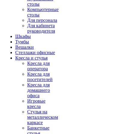
столы
Компьютерные
столы
Для персонала
Для кабинета
руководителя
Шкафы
Тумбы
Вешалки
Стеллажи офисные
Кресла и стулья
Кресла для
оператора
Кресла для
посетителей
Кресла для
домашнего
офиса
Игровые
кресла
Стулья на
металлическом
каркасе
Банкетные
стулья