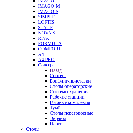
IMAGO
IMAGO-M
IMAGO-S
SIMPLE
LOFTIS
STYLE
NOVA S
RIVA
FORMULA
COMFORT
A4
A4.PRO
Concept
Назад
Concept
Брифинг-приставки
Столы операторские
Системы хранения
Рабочие станции
Готовые комплекты
Тумбы
Столы переговорные
Экраны
Царги
Столы