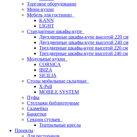
Торговое оборудование
Мини-кухни
Мебель для гостиниц
KANN
LIGHT
Стандартные шкафы-купе
Двухдверные шкафы-купе высотой 220 см
Двухдверные шкафы-купе высотой 240 см
Трехдверные шкафы-купе высотой 220 см
Трехдверные шкафы-купе высотой 240 см
Модульные кухни
CORSICA
IBIZA
SICILIA
Столы мобильные складные
X-Pull
MOBILE SYSTEM
Пуфы
Стеллажи библиотечные
Скамейки
Банкетки
Секции стульев
Театральные кресла
Проекты
Для ресторанов