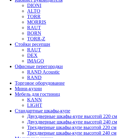
DIONI
ALTO
TORR
MORRIS
RAUT
BORN
TORR-Z
Стойки ресепшн
RAUT
DEX
IMAGO
Офисные перегородки
RAND Acoustic
RAND
Торговое оборудование
Мини-кухни
Мебель для гостиниц
KANN
LIGHT
Стандартные шкафы-купе
Двухдверные шкафы-купе высотой 220 см
Двухдверные шкафы-купе высотой 240 см
Трехдверные шкафы-купе высотой 220 см
Трехдверные шкафы-купе высотой 240 см