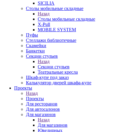
SICILIA
Столы мобильные складные
Назад
Столы мобильные складные
X-Pull
MOBILE SYSTEM
Пуфы
Стеллажи библиотечные
Скамейки
Банкетки
Секции стульев
Назад
Секции стульев
Театральные кресла
Шкаф-купе под заказ
Калькулятор дверей шкафа-купе
Проекты
Назад
Проекты
Для ресторанов
Для автосалонов
Для магазинов
Назад
Для магазинов
Ювелирных